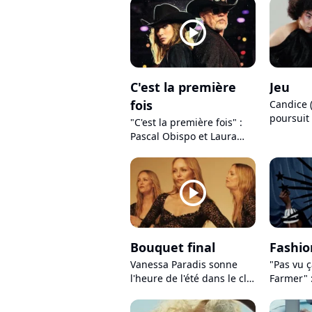
tube !
player2
C'est la première
Jeu
fois
Candice 
poursuit
"C'est la première fois" :
brillamm
Pascal Obispo et Laura
Smet réunis pour un clip
hommage à Johnny
Hallyday
player2
Bouquet final
Fashio
Vanessa Paradis sonne
"Pas vu 
l'heure de l'été dans le clip
Farmer" 
lumineux de "Bouquet
le public
final"
spectacu