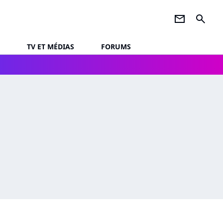
newsletter
search
TV ET MÉDIAS
FORUMS