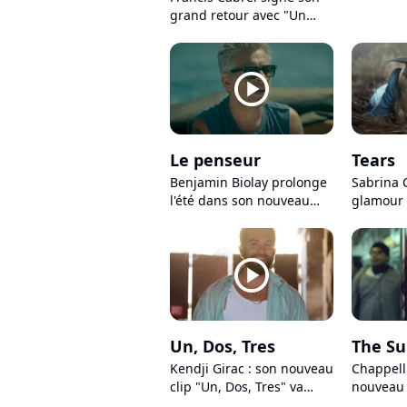
nostalgiq
grand retour avec "Un
avant un
gramme de terre"
player2
Le penseur
Tears
Benjamin Biolay prolonge
Sabrina 
l'été dans son nouveau
glamour 
clip rêveur
nouveau 
thriller
player2
Un, Dos, Tres
The S
Kendji Girac : son nouveau
Chappell
clip "Un, Dos, Tres" va
nouveau 
vous donner envie de le
Subway"