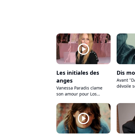
player2
Les initiales des
Dis mo
anges
Avant "DA
dévoile 
Vanessa Paradis clame
avec un 
son amour pour Los
Voice
Angeles dans un nouveau
clip de vacances
player2