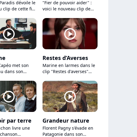
Paradis dévoile le
"Fier de pouvoir aider" :
 clip de cette fin
voici le nouveau clip de
avec "Les épines
Jean-Jacques Goldman !
"
player2
player2
me
Restes d’Averses
Capéo met son
Marine en larmes dans le
nu dans son
clip "Restes d'averses"
 clip "Madame"
pour le film "Regretting
You"
player2
player2
ir par terre
Grandeur nature
uchon livre une
Florent Pagny s'évade en
 chanson
Patagonie dans son