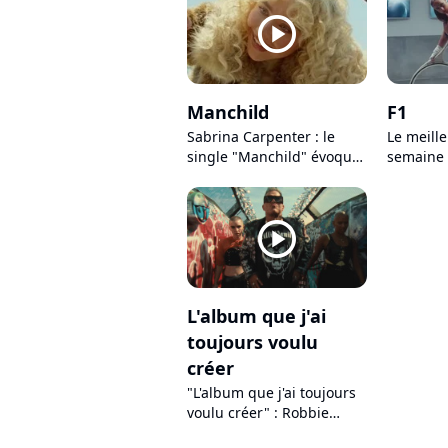
player2
Manchild
F1
Sabrina Carpenter : le
Le meille
single "Manchild" évoque-
semaine 
t-il sa rupture avec Barry
donne tou
Keoghan ? Décryptage des
"F1"
paroles !
player2
L'album que j'ai
toujours voulu
créer
"L'album que j'ai toujours
voulu créer" : Robbie
Williams dévoile son clip