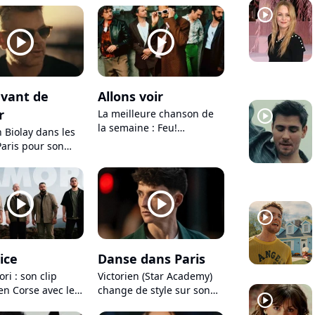
player2
 surprise pour
!
player2
player2
avant de
Allons voir
r
player2
La meilleure chanson de
la semaine : Feu!
 Biolay dans les
Chatterton signe un
Paris pour son
retour euphorisant avec
clip "Juste avant
"Allons voir"
er"
player2
player2
player2
ice
Danse dans Paris
ori : son clip
Victorien (Star Academy)
en Corse avec les
change de style sur son
player2
 de "The Voice" !
nouveau single et fait une