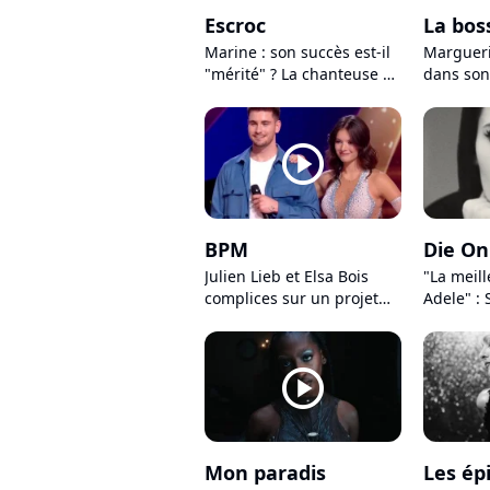
Escroc
La bos
Marine : son succès est-il
Margueri
"mérité" ? La chanteuse en
dans son
proie au doute dans son
décoiffa
nouveau clip
player2
BPM
Die On 
Julien Lieb et Elsa Bois
"La meill
complices sur un projet
Adele" : 
commun, et ça ne
chavirer
concerne pas "Danse avec
"Die On T
les stars"
player2
Mon paradis
Les ép