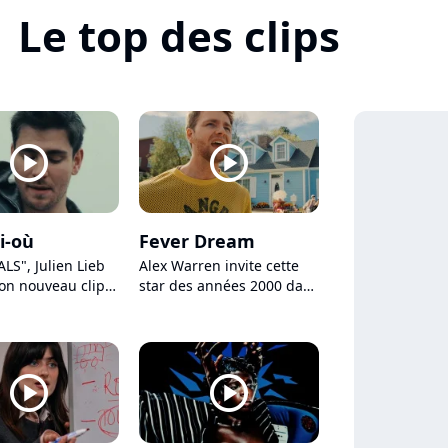
Le top des clips
player2
player2
i-où
Fever Dream
LS", Julien Lieb
Alex Warren invite cette
son nouveau clip
star des années 2000 dans
ancien de The
son nouveau clip pop
player2
player2