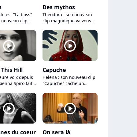
s
Des mythos
te est "La boss"
Theodora : son nouveau
 nouveau clip
clip magnifique va vous
nt
laisser bouche bée
player2
player2
This Hill
Capuche
eure voix depuis
Helena : son nouveau clip
Sienna Spiro fait
"Capuche" cache un
 le monde avec
message qui va beaucoup
his Hill"
faire parler
player2
player2
ines du coeur
On sera là