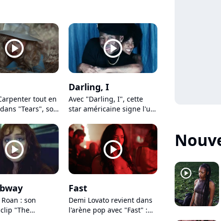
ue avec ses fils
nouveau clip aux
 album
paysages spectaculaires
player2
player2
Darling, I
Carpenter tout en
Avec "Darling, I", cette
dans "Tears", son
star américaine signe l'un
clip digne d'un
des plus beaux clips de
l'année !
Nouve
player2
player2
player2
ubway
Fast
 Roan : son
Demi Lovato revient dans
clip "The
l'arène pop avec "Fast" :
 cache une
tout sur son nouvel album