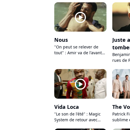
voir sur scène
mauvaise
ses fans
player2
Nous
Juste 
tombe
"On peut se relever de
tout" : Amir va de l'avant
Benjamin
dans son nouveau clip
rues de 
"Nous"
nouveau 
de tomb
player2
Vida Loca
The Vo
"Le son de l'été" : Magic
Patrick Fi
System de retour avec
sublime 
"Vida Loca", et c'est un
gagnants