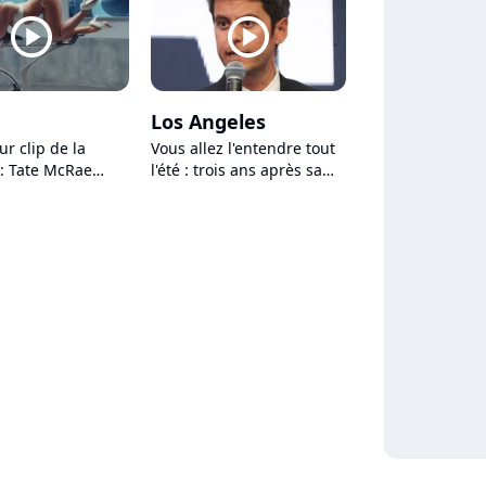
player2
player2
Los Angeles
ur clip de la
Vous allez l'entendre tout
: Tate McRae
l'été : trois ans après sa
t pour le film
sortie, ce titre cartonne
grâce à... Gabriel Attal !