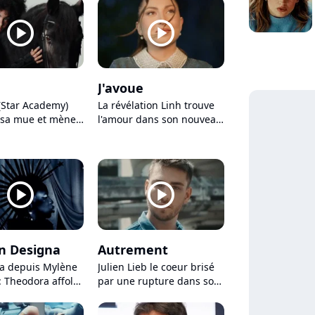
grande annonce
player2
player2
J'avoue
(Star Academy)
La révélation Linh trouve
 sa mue et mène
l'amour dans son nouveau
ent son "Jeu"
single romantique
"J'avoue"
player2
player2
n Designa
Autrement
ça depuis Mylène
Julien Lieb le coeur brisé
: Theodora affole
par une rupture dans son
 avec son
nouveau clip "Autrement"
laire nouveau clip