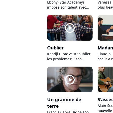
Ebony (Star Academy)
Vanessa 
impose son talent avec
plus beau
son nouveau clip "Mon
d'année 
paradis"
du coeur
player2
Oublier
Mada
Kendji Girac veut "oublier
Claudio 
les problèmes" : son
coeur à 
nouveau tube va vous
nouveau
donner envie de danser !
player2
Un gramme de
S'asseo
terre
Alain So
nouvelle
Francis Cabrel signe son