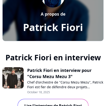
A propos de
Patrick Fiori
Patrick Fiori en interview
Patrick Fiori en interview pour
"Corsu Mezu Mezu 3"
Chef d'orchestre de "Corsu Mezu Mezu", Patrick
Fiori est fier de défendre deux projets
d'envergure pour rendre hommage à l'Île de
October 18, 2025
Beauté : le volume 3 de son projet musical et
un concert géant prévu à Marseille en 2026.
Lire l'interview de Patrick Fiori
Accompagné de Joseph Pastinelli, l'artiste nous