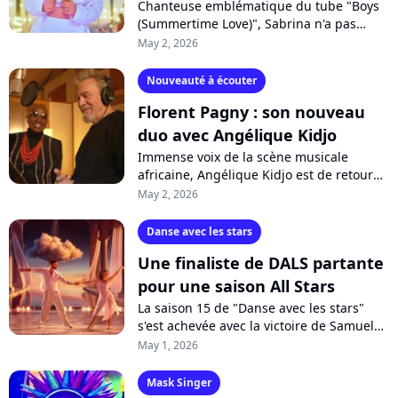
Chanteuse emblématique du tube "Boys
(Summertime Love)", Sabrina n'a pas
abandonné sa carrière musicale. Elle est
May 2, 2026
de retour avec "Love in Rio", un titre...
Nouveauté à écouter
Florent Pagny : son nouveau
duo avec Angélique Kidjo
Immense voix de la scène musicale
africaine, Angélique Kidjo est de retour
avec un nouvel album baptisé "HOPE!!".
May 2, 2026
L'icône y partage de nombreux duos
avec...
Danse avec les stars
Une finaliste de DALS partante
pour une saison All Stars
La saison 15 de "Danse avec les stars"
s'est achevée avec la victoire de Samuel
Bambi il y a deux semaines seulement. Et
May 1, 2026
une finaliste de l'émission rêve...
Mask Singer