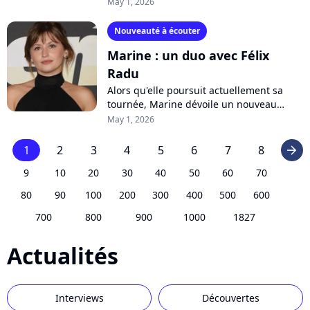
son album "Midnight Sun" disponible dès
May 1, 2026
aujourd'hui. Parmi la pluie...
Nouveauté à écouter
Marine : un duo avec Félix
Radu
Alors qu'elle poursuit actuellement sa
tournée, Marine dévoile un nouveau
single né d'un pari fou. Écoutez "On
May 1, 2026
m'avait dit", en duo avec le chanteur
belge...
1
2
3
4
5
6
7
8
arrow_right
9
10
20
30
40
50
60
70
80
90
100
200
300
400
500
600
700
800
900
1000
1827
Actualités
Interviews
Découvertes