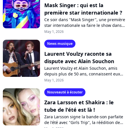
Mask Singer : qui est la
première star internationale ?
Ce soir dans "Mask Singer", une première
star internationale va faire le show dans
un décor fluo et sur une chorégraphie
May 1, 2026
endiablée. Mais qui se cache...
News musique
Laurent Voulzy raconte sa
dispute avec Alain Souchon
Laurent Voulzy et Alain Souchon, amis
depuis plus de 50 ans, connaissent eux
aussi des désaccords parfois. Au micro de
May 1, 2026
RTL, l'interprète de la chanson...
Nouveauté à écouter
Zara Larsson et Shakira : le
tube de l'été est là !
Zara Larsson signe la bande-son parfaite
de l'été avec "Girls Trip", la réédition de