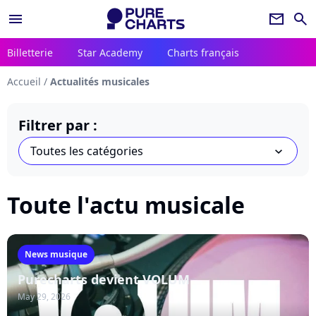
menu
newsletter
search
Billetterie
Star Academy
Charts français
Accueil
/
Actualités musicales
Filtrer par :
Toutes les catégories
chevron_bot
Toute l'actu musicale
News musique
Purecharts devient VOLUM
May 29, 2026