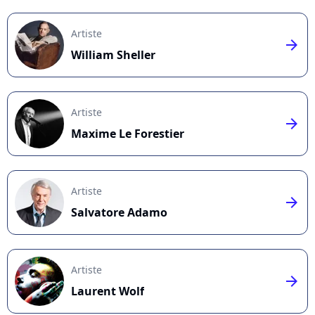
Artiste
arrow_right
William Sheller
Artiste
arrow_right
Maxime Le Forestier
Artiste
arrow_right
Salvatore Adamo
Artiste
arrow_right
Laurent Wolf