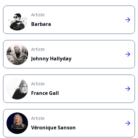
Artiste
arrow_right
Barbara
Artiste
arrow_right
Johnny Hallyday
Artiste
arrow_right
France Gall
Artiste
arrow_right
Véronique Sanson