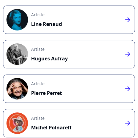
Artiste
arrow_right
Line Renaud
Artiste
arrow_right
Hugues Aufray
Artiste
arrow_right
Pierre Perret
Artiste
arrow_right
Michel Polnareff