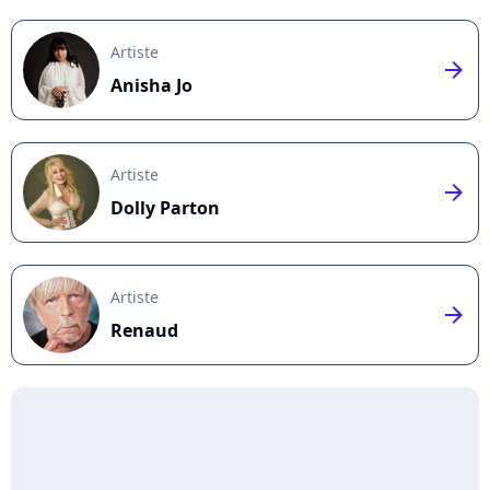
Artiste
arrow_right
Anisha Jo
Artiste
arrow_right
Dolly Parton
Artiste
arrow_right
Renaud