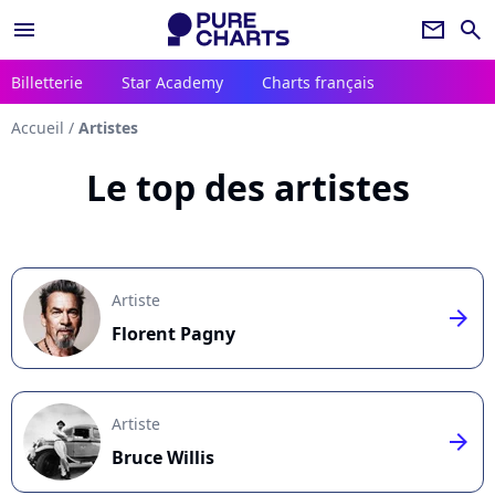
menu
newsletter
search
Billetterie
Star Academy
Charts français
Accueil
/
Artistes
Le top des artistes
Artiste
arrow_right
Florent Pagny
Artiste
arrow_right
Bruce Willis