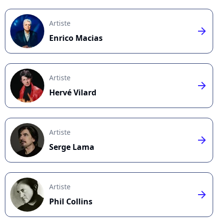
Artiste
arrow_right
Enrico Macias
Artiste
arrow_right
Hervé Vilard
Artiste
arrow_right
Serge Lama
Artiste
arrow_right
Phil Collins