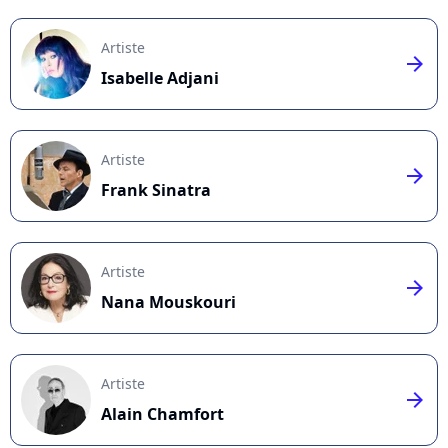
Artiste
arrow_right
Isabelle Adjani
Artiste
arrow_right
Frank Sinatra
Artiste
arrow_right
Nana Mouskouri
Artiste
arrow_right
Alain Chamfort