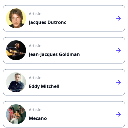
Artiste
arrow_right
Jacques Dutronc
Artiste
arrow_right
Jean-Jacques Goldman
Artiste
arrow_right
Eddy Mitchell
Artiste
arrow_right
Mecano