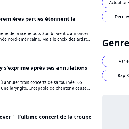
Actualité 
Découv
premières parties étonnent le
ne de la scène pop, Sombr vient d'annoncer
ée nord-américaine. Mais le choix des artistes
Genre
ront sa première...
Varié
y s'exprime après ses annulations
Rap R
û annuler trois concerts de sa tournée "65
d'une laryngite. Incapable de chanter à cause
 voix, l'artiste...
ever" : l'ultime concert de la troupe