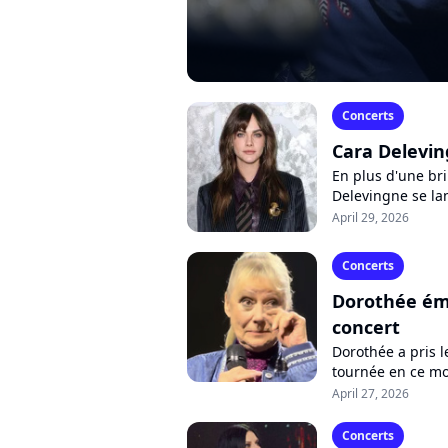
Concerts
Cara Delevin
En plus d'une bri
Delevingne se la
proposant deux si
April 29, 2026
Concerts
Dorothée ém
concert
Dorothée a pris 
tournée en ce moi
larmes durant le 
April 27, 2026
Concerts