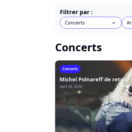
Filtrer par :
Concerts
Ar
chevron_bot
Concerts
Concerts
Michel Polnareff de retour 
April 30, 2026