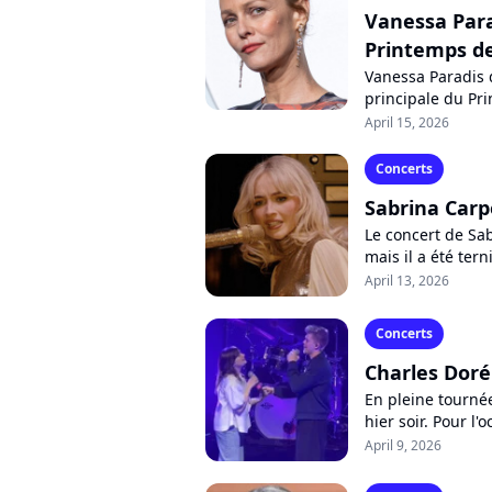
Vanessa Para
Printemps d
Vanessa Paradis d
principale du Pr
la chanteuse a dû
April 15, 2026
Concerts
Sabrina Carp
Le concert de Sa
mais il a été te
d'islamophobie à 
April 13, 2026
Concerts
Charles Doré
En pleine tournée
hier soir. Pour l'
Academy" a fait u
April 9, 2026