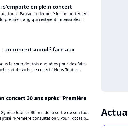
i s'emporte en plein concert
rou, Laura Pausini a dénoncé le comportement
du premier rang qui restaient impassibles.
o de ce moment...
l : un concert annulé face aux
?
 sous le coup de trois enquêtes pour des faits
elles et de viols. Le collectif Nous Toutes
'annulation...
n concert 30 ans après "Première
"
Actua
Gynéco fête les 30 ans de la sortie de son tout
ptisé "Première consultation". Pour l'occasion,
es...