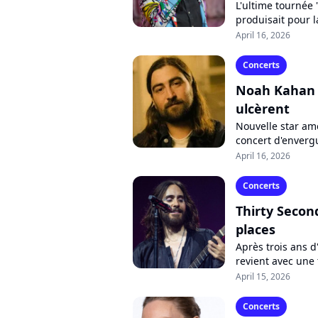
L'ultime tournée 
produisait pour l
grand moment ch
April 16, 2026
Concerts
Noah Kahan e
ulcèrent
Nouvelle star am
concert d'envergu
élevé des places d
April 16, 2026
Concerts
Thirty Second
places
Après trois ans 
revient avec une
interprètera les 
April 15, 2026
Concerts