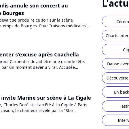
L'act
dis annule son concert au
e Bourges
evait se produire ce soir sur la scène
Cérém
intemps de Bourges. Pour "raisons médicales",
 annuler au dernier...
Charts inte
Cli
enter s'excuse après Coachella
brina Carpenter devait être une grande fête,
Danse avec 
rni par un moment devenu viral. Accusée
cause d'une réaction...
Découverte
En back
 invite Marine sur scène à La Cigale
, Charles Doré s'est arrêté à La Cigale à Paris
Festi
occasion, le chanteur révélé par la "Star
ne surprise...
Inter