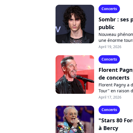
Concerts
Sombr : ses 
public
Nouveau phénomè
une énorme tourn
et groupes qui fe
April 19, 2026
Concerts
Florent Pagn
de concerts
Florent Pagny a d
Tour" en raison 
d'une extinction de
April 17, 2026
Concerts
"Stars 80 For
à Bercy