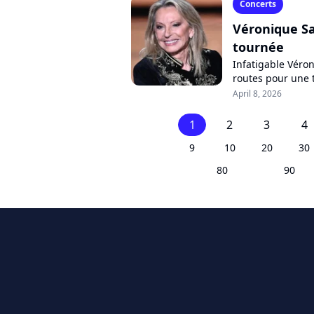
Concerts
Véronique Sa
tournée
Infatigable Véron
routes pour une 
France et la Sein
April 8, 2026
1
2
3
4
9
10
20
30
80
90