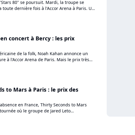
"Stars 80" se poursuit. Mardi, la troupe se
a toute dernière fois à l'Accor Arena à Paris. Un
argé en...
n concert à Bercy : les prix
éricaine de la folk, Noah Kahan annonce un
re à l'Accor Arena de Paris. Mais le prix très
épite les...
s to Mars à Paris : le prix des
d'absence en France, Thirty Seconds to Mars
 tournée où le groupe de Jared Leto
chansons des albums "A...