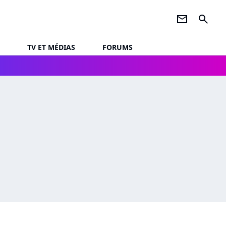
newsletter
search
TV ET MÉDIAS
FORUMS