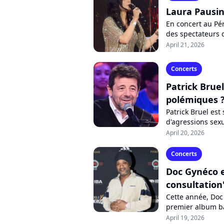
Laura Pausin
En concert au Pé
des spectateurs 
Alors que la vidé
April 21, 2026
Concerts
Patrick Brue
polémiques 
Patrick Bruel est
d'agressions sexu
Manche réclame l
April 20, 2026
Concerts
Doc Gynéco e
consultation
Cette année, Doc 
premier album ba
le rappeur culte d
April 19, 2026