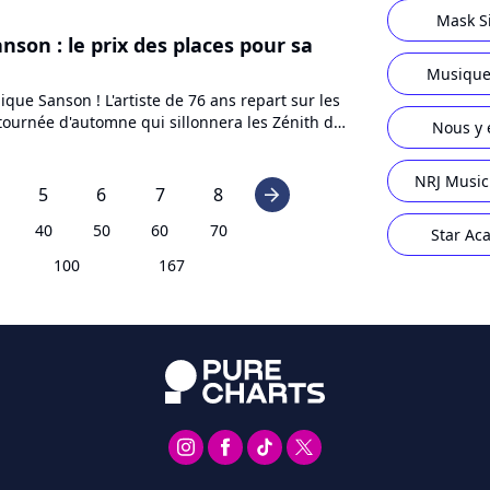
Mask S
nson : le prix des places pour sa
Musique
ique Sanson ! L'artiste de 76 ans repart sur les
tournée d'automne qui sillonnera les Zénith de
Nous y 
e Musicale...
NRJ Music
5
6
7
8
arrow_right
40
50
60
70
Star Ac
100
167