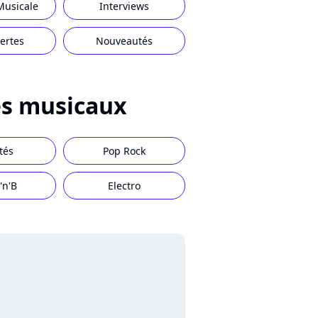
Musicale
Interviews
ertes
Nouveautés
s musicaux
tés
Pop Rock
'n'B
Electro