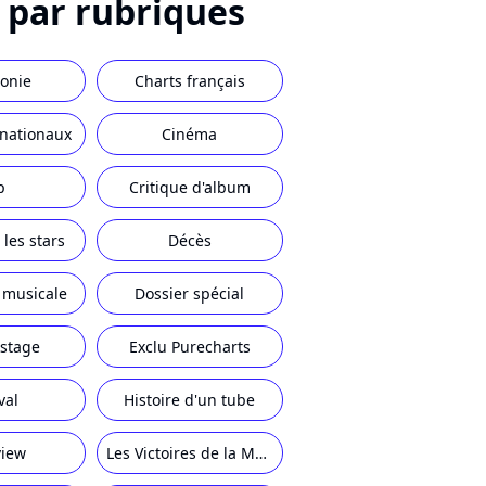
u par rubriques
onie
Charts français
rnationaux
Cinéma
p
Critique d'album
les stars
Décès
 musicale
Dossier spécial
stage
Exclu Purecharts
val
Histoire d'un tube
view
Les Victoires de la Musique