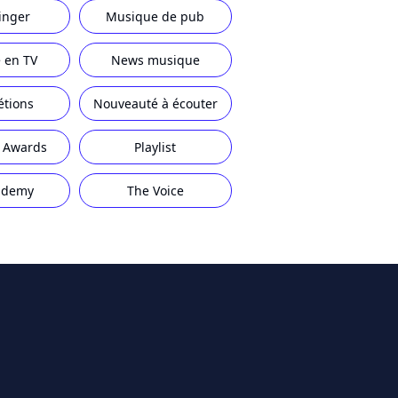
inger
Musique de pub
 en TV
News musique
étions
Nouveauté à écouter
 Awards
Playlist
ademy
The Voice