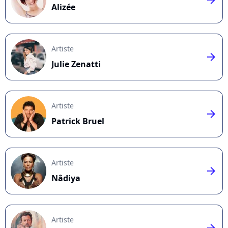
Alizée
Artiste
arrow_right
Julie Zenatti
Artiste
arrow_right
Patrick Bruel
Artiste
arrow_right
Nâdiya
Artiste
arrow_right