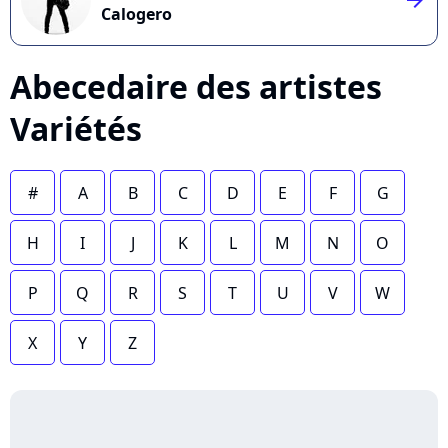
Calogero
Abecedaire des artistes
Variétés
#
A
B
C
D
E
F
G
H
I
J
K
L
M
N
O
P
Q
R
S
T
U
V
W
X
Y
Z