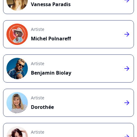
Vanessa Paradis
Artiste
arrow_right
Michel Polnareff
Artiste
arrow_right
Benjamin Biolay
Artiste
arrow_right
Dorothée
Artiste
arrow_right