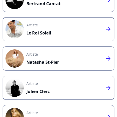
Bertrand Cantat
Artiste
arrow_right
Le Roi Soleil
Artiste
arrow_right
Natasha St-Pier
Artiste
arrow_right
Julien Clerc
Artiste
arrow_right