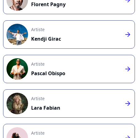
Florent Pagny
Artiste
arrow_right
Kendji Girac
Artiste
arrow_right
Pascal Obispo
Artiste
arrow_right
Lara Fabian
Artiste
arrow_right