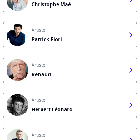
Christophe Maé
Artiste
arrow_right
Patrick Fiori
Artiste
arrow_right
Renaud
Artiste
arrow_right
Herbert Léonard
Artiste
arrow_right