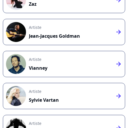
Zaz
Artiste
arrow_right
Jean-Jacques Goldman
Artiste
arrow_right
Vianney
Artiste
arrow_right
Sylvie Vartan
Artiste
arrow_right