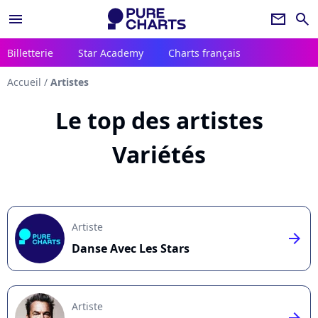
menu
newsletter
search
Billetterie
Star Academy
Charts français
Accueil
/
Artistes
Le top des artistes
Variétés
Artiste
arrow_right
Danse Avec Les Stars
Artiste
arrow_right