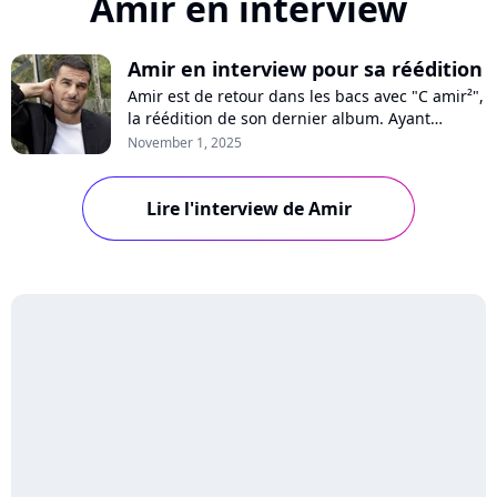
Amir en interview
Amir en interview pour sa réédition
Amir est de retour dans les bacs avec "C amir²",
la réédition de son dernier album. Ayant
retrouvé la lumière après une période
November 1, 2025
compliquée, le chanteur se confie sur ses
nouvelles chansons optimistes et sa tournée en
cours.
Lire l'interview de Amir