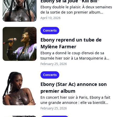
Ebony se la joue "Kill Bill"
Ebony double le plaisir. À deux semaines
de la sortie de son premier album
"Ménélik", la chanteuse dévoile un court-
April 10, 2026
métrage pour illustrer ses nouvelles...
Concerts
Ebony reprend un tube de
Mylène Farmer
Ebony a donné le coup d'envoi de sa
tournée hier soir à La Maroquinerie à
Paris. Un concert qui a réservé de
February 25, 2026
nombreuses surprises aux fans présents,
comme...
Concerts
Ebony (Star Ac) annonce son
premier album
En concert hier soir à Paris, Ebony a fait
une grande annonce : elle va bientôt
sortir son premier album "MENELIK".
February 25, 2026
Tracklist, date de sortie... Toutes...