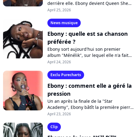
derrière elle. Ebony devient Queen Sheba
pour la sortie de son premier album
April 25, 2026
"Ménélik". Un disque ambitieux, à contre-
courant,...
News musique
Ebony : quelle est sa chanson
préférée ?
Ebony sort aujourd'hui son premier
album "Ménélik", sur lequel elle n'a fait
"aucun compromis". La chanteuse révélée
April 24, 2026
à la "Star Academy" dévoile sa chanson...
Exclu Purecharts
Ebony : comment elle a géré la
pression
Un an après la finale de la "Star
Academy", Ebony bâtît la première pierre
de sa carrière avec "Ménélik". Un premier
April 23, 2026
album que la jeune artiste a conçu...
Clip