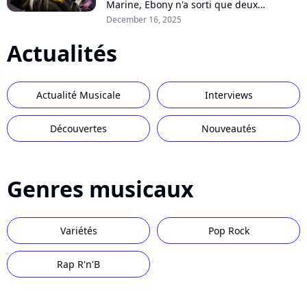
Marine, Ebony n'a sorti que deux
chansons depuis. Mais la chanteuse
December 16, 2025
saute le pas et annonce sa première
Actualités
tournée....
Actualité Musicale
Interviews
Découvertes
Nouveautés
Genres musicaux
Variétés
Pop Rock
Rap R'n'B