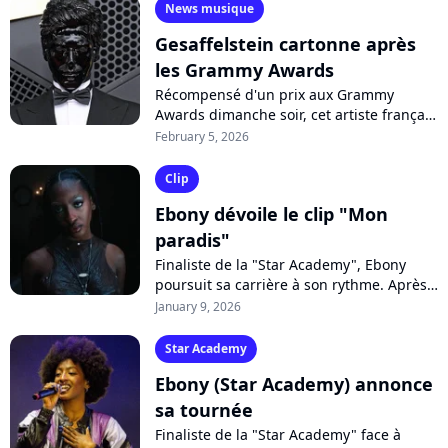
News musique
Gesaffelstein cartonne après
les Grammy Awards
Récompensé d'un prix aux Grammy
Awards dimanche soir, cet artiste français
voit depuis son répertoire être plébiscité.
February 5, 2026
Ses écoutes ont explosé sur les...
Clip
Ebony dévoile le clip "Mon
paradis"
Finaliste de la "Star Academy", Ebony
poursuit sa carrière à son rythme. Après
le mordant "Rage", la chanteuse continue
January 9, 2026
les présentations avec "Mon paradis",...
Star Academy
Ebony (Star Academy) annonce
sa tournée
Finaliste de la "Star Academy" face à