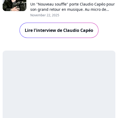
Un "Nouveau souffle" porte Claudio Capéo pour
son grand retour en musique. Au micro de
Purecharts, le chanteur se livre sur le "coup de
November 22, 2025
fatigue" qui a précédé l'enregistrement de son
cinquième album et partage son regard de
Lire l'interview de Claudio Capéo
père sur le temps qui passe, thème central
d'un disque qui se veut "populaire".