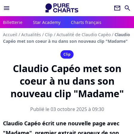
menu
newsletter
search
Billetterie
Star Academy
Charts français
Accueil
/
Actualités
/
Clip
/
Actualité de Claudio Capéo
/
Claudio
Capéo met son coeur à nu dans son nouveau clip "Madame"
Clip
Claudio Capéo met son
coeur à nu dans son
nouveau clip "Madame"
Publié le 03 octobre 2025 à 09:30
Claudio Capéo écrit une nouvelle page avec
"Madame", premier extrait orageux de son