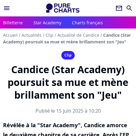
menu
newsletter
search
Billetterie
Star Academy
Charts français
Accueil
/
Actualités
/
Clip
/
Actualité de Candice
/
Candice (Star
Academy) poursuit sa mue et mène brillamment son "Jeu"
Clip
Candice (Star Academy)
poursuit sa mue et mène
brillamment son "Jeu"
Publié le 15 juin 2025 à 10:20
Révélée à la "Star Academy", Candice amorce
le deuxième chapitre de sa carrière. Après l'EP