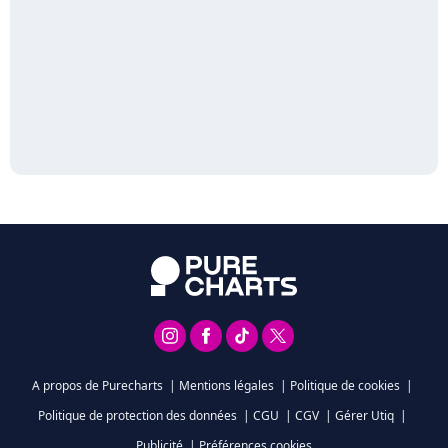
A propos de Purecharts
|
Mentions légales
|
Politique de cookies
|
Politique de protection des données
|
CGU
|
CGV
|
Gérer Utiq
|
Publicité
|
Préférences cookies