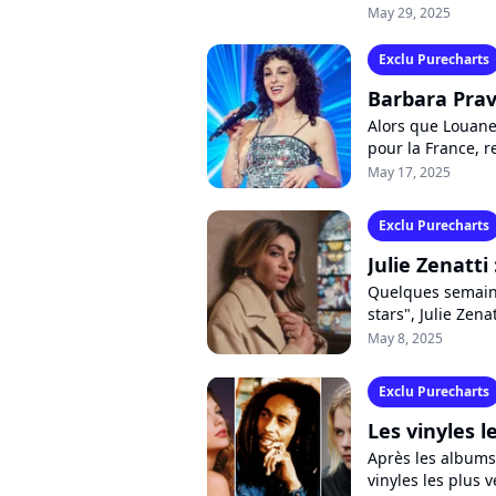
espéraient y retr
May 29, 2025
Exclu Purecharts
Barbara Pravi
Alors que Louane 
pour la France, r
durant l'édition 2
May 17, 2025
Exclu Purecharts
Julie Zenatti
Quelques semaine
stars", Julie Zen
exclusivité sur P
May 8, 2025
Exclu Purecharts
Les vinyles 
Après les albums
vinyles les plus 