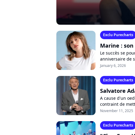
Exclu Purecharts
Marine : son
Le succès se pou
anniversaire de s
"Coeur maladroit" 
January 6, 2026
Exclu Purecharts
Salvatore Ad
A cause d'un oed
contraint de mett
revient avec un n
November 11, 2025
Exclu Purecharts