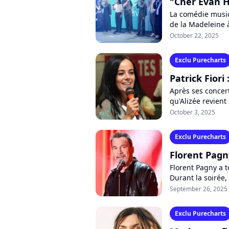
"Cher Evan H
La comédie musi
de la Madeleine à
huit chanteurs e
October 22, 2025
Exclu Purecharts
Patrick Fiori
Après ses concert
qu'Alizée revient
3", la chanteuse 
October 3, 2025
Exclu Purecharts
Florent Pagn
Florent Pagny a t
Durant la soirée, 
prochain album s
September 26, 2025
Exclu Purecharts