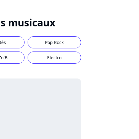
s musicaux
tés
Pop Rock
'n'B
Electro