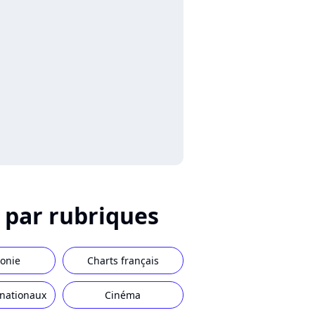
u par rubriques
onie
Charts français
rnationaux
Cinéma