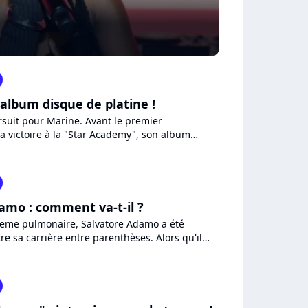
 album disque de platine !
rsuit pour Marine. Avant le premier
a victoire à la "Star Academy", son album
franchit le seuil des...
amo : comment va-t-il ?
eme pulmonaire, Salvatore Adamo a été
re sa carrière entre parenthèses. Alors qu'il
ouvel album, le...