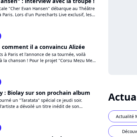
ansen" : interview avec la troupe !
cale "Cher Evan Hansen" débarque au Théâtre
 Paris. Lors d'un Purecharts Live exclusif, les
t comédiens...
 : comment il a convaincu Alizée
s à Paris et l'annonce de sa tournée, voilà
 à la chanson ! Pour le projet "Corsu Mezu Mezu
a accepté...
y : Biolay sur son prochain album
Actua
ourné un "Taratata" spécial ce jeudi soir.
l'artiste a dévoilé un titre inédit de son
igné Benjamin...
Actualité 
Découv