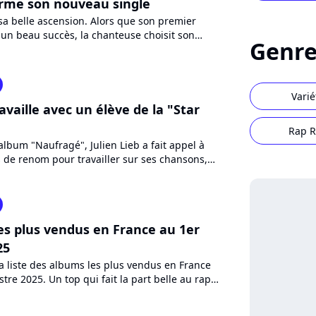
irme son nouveau single
sa belle ascension. Alors que son premier
un beau succès, la chanteuse choisit son
Genre
crit par Eddy de Pretto,...
Varié
ravaille avec un élève de la "Star
Rap R
lbum "Naufragé", Julien Lieb a fait appel à
s de renom pour travailler sur ses chansons,
. un ancien...
es plus vendus en France au 1er
25
a liste des albums les plus vendus en France
re 2025. Un top qui fait la part belle au rap
quelques...