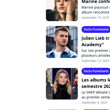
Marine conf
Marine poursuit 
album rencontre 
nouveau single, é
September 19, 2025
Exclu Purecharts
Julien Lieb t
Academy"
Sur son premier a
plusieurs artiste
dont Soprano et..
September 13, 2025
Exclu Purecharts
Les albums l
semestre 20
Le SNEP dévoile l
au premier semest
mais qui réserve 
September 9, 2025