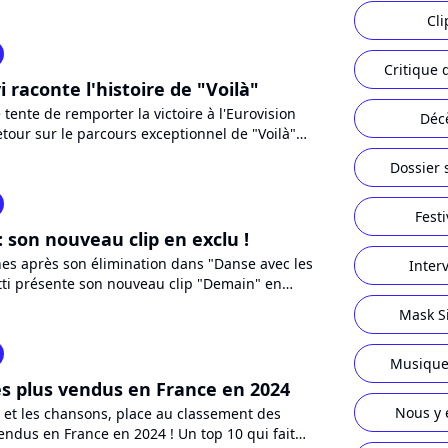
ouver un duo...
Cli
Critique 
 raconte l'histoire de "Voilà"
tente de remporter la victoire à l'Eurovision
Déc
etour sur le parcours exceptionnel de "Voilà"
021 du...
Dossier 
Festi
 : son nouveau clip en exclu !
s après son élimination dans "Danse avec les
Inter
atti présente son nouveau clip "Demain" en
urecharts, premier...
Mask S
Musique
les plus vendus en France en 2024
Nous y 
 et les chansons, place au classement des
vendus en France en 2024 ! Un top 10 qui fait