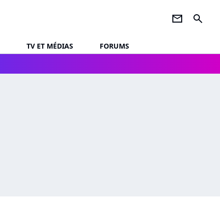
newsletter
search
TV ET MÉDIAS
FORUMS