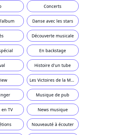
p
Concerts
d'album
Danse avec les stars
ès
Découverte musicale
spécial
En backstage
val
Histoire d'un tube
view
Les Victoires de la Musique
inger
Musique de pub
 en TV
News musique
étions
Nouveauté à écouter