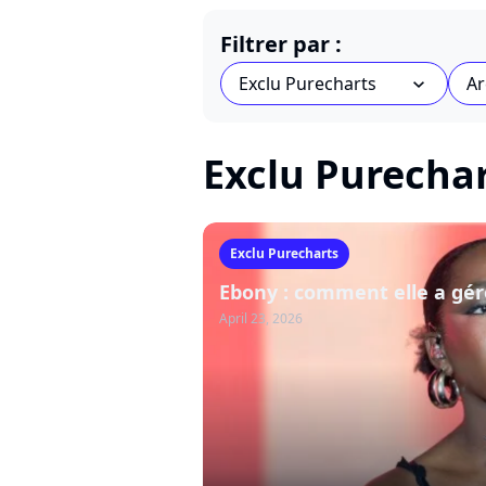
Filtrer par :
Exclu Purecharts
Ar
chevron_bot
Exclu Purecha
Exclu Purecharts
Ebony : comment elle a gér
April 23, 2026