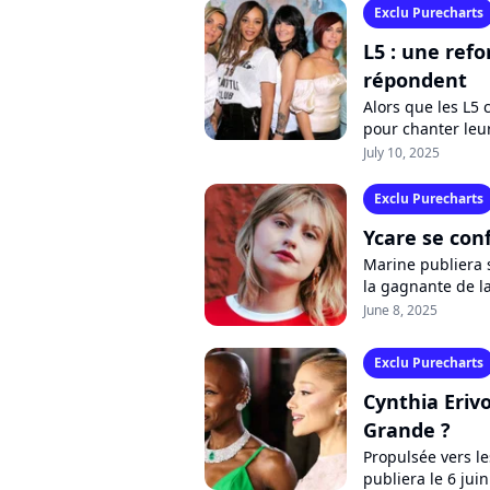
Exclu Purecharts
L5 : une ref
répondent
Alors que les L5 
pour chanter leur
confient en exclus
July 10, 2025
Exclu Purecharts
Ycare se conf
Marine publiera 
la gagnante de l
selon le chanteur 
June 8, 2025
Exclu Purecharts
Cynthia Eriv
Grande ?
Propulsée vers l
publiera le 6 jui