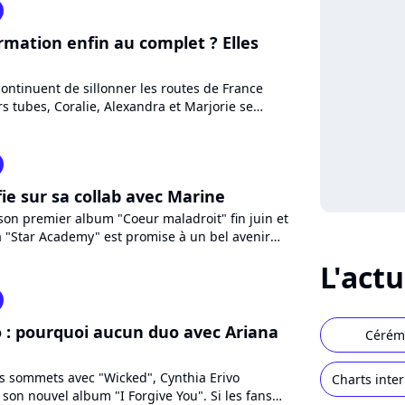
ormation enfin au complet ? Elles
continuent de sillonner les routes de France
s tubes, Coralie, Alexandra et Marjorie se
ivité à Purecharts...
ie sur sa collab avec Marine
son premier album "Coeur maladroit" fin juin et
a "Star Academy" est promise à un bel avenir
Ycare,...
L'act
o : pourquoi aucun duo avec Ariana
Cérém
es sommets avec "Wicked", Cynthia Erivo
Charts inte
n son nouvel album "I Forgive You". Si les fans