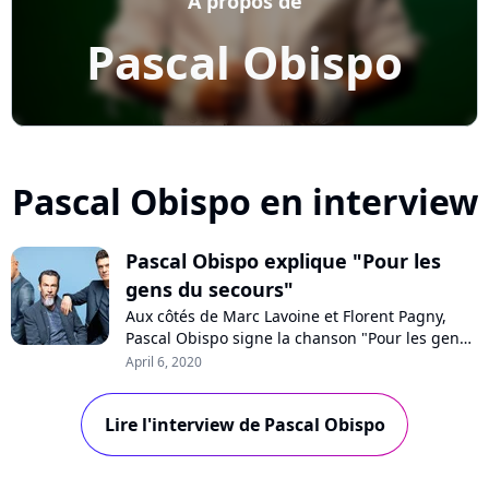
A propos de
Pascal Obispo
Pascal Obispo en interview
Pascal Obispo explique "Pour les
gens du secours"
Aux côtés de Marc Lavoine et Florent Pagny,
Pascal Obispo signe la chanson "Pour les gens
du secours", dédiée aux héros du quotidien qui
April 6, 2020
luttent contre le coronavirus. Joint par
téléphone, le chanteur nous explique la
Lire l'interview de Pascal Obispo
naissance de ce titre caritatif.