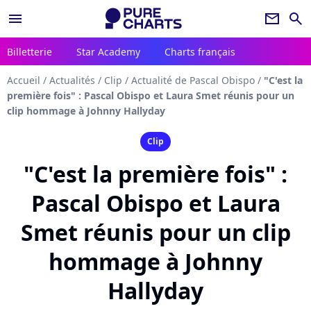
menu
newsletter
search
Billetterie
Star Academy
Charts français
Accueil
/
Actualités
/
Clip
/
Actualité de Pascal Obispo
/
"C'est la
première fois" : Pascal Obispo et Laura Smet réunis pour un
clip hommage à Johnny Hallyday
Clip
"C'est la première fois" :
Pascal Obispo et Laura
Smet réunis pour un clip
hommage à Johnny
Hallyday