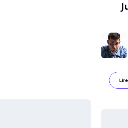
J
Lire