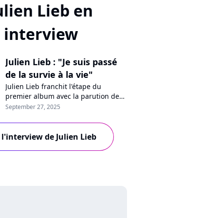
ulien Lieb en
interview
Julien Lieb : "Je suis passé
de la survie à la vie"
Julien Lieb franchit l'étape du
premier album avec la parution de
"Naufragé". En interview pour
September 27, 2025
Purecharts, le chanteur se livre en
toute honnêteté sur ses craintes
après la "Star Academy", le sens
 l'interview de Julien Lieb
intime de ses chansons, l'impact de
la notoriété sur sa vie et ses envies
de paternité.