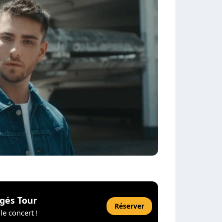
agés Tour
Réserver
le concert !