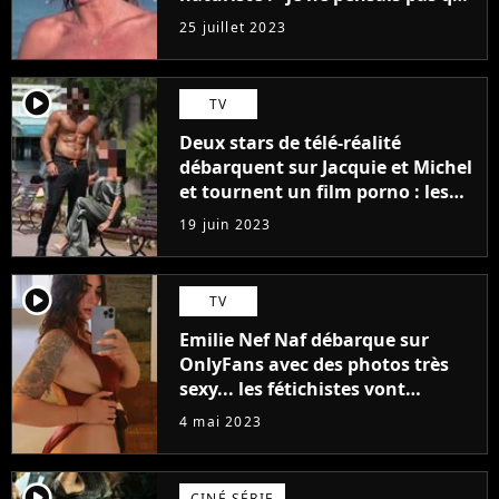
j'arriverais à le faire..."
25 juillet 2023
player2
TV
Deux stars de télé-réalité
débarquent sur Jacquie et Michel
et tournent un film porno : les
premières images du tournage
19 juin 2023
(exclu)
player2
TV
Emilie Nef Naf débarque sur
OnlyFans avec des photos très
sexy... les fétichistes vont
prendre leur pied !
4 mai 2023
player2
CINÉ SÉRIE