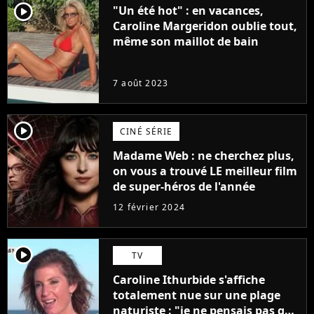
player2
"Un été hot" : en vacances,
Caroline Margeridon oublie tout,
même son maillot de bain
7 août 2023
player2
CINÉ SÉRIE
Madame Web : ne cherchez plus,
on vous a trouvé LE meilleur film
de super-héros de l'année
12 février 2024
player2
TV
Caroline Ithurbide s'affiche
totalement nue sur une plage
naturiste : "je ne pensais pas que