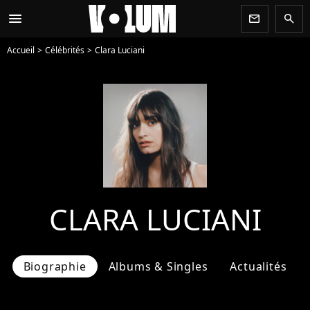
menu
newsletter
search
Accueil
Célébrités
Clara Luciani
CLARA LUCIANI
Biographie
Albums & Singles
Actualités