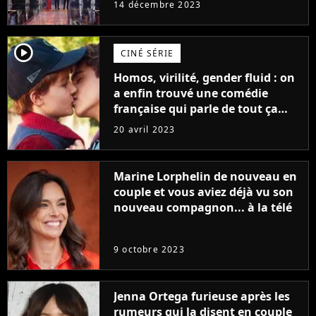
14 décembre 2023
player2
CINÉ SÉRIE
Homos, virilité, gender fluid : on
a enfin trouvé une comédie
française qui parle de tout ça
sans être super ringarde
20 avril 2023
Marine Lorphelin de nouveau en
couple et vous aviez déjà vu son
nouveau compagnon... à la télé
9 octobre 2023
Jenna Ortega furieuse après les
rumeurs qui la disent en couple