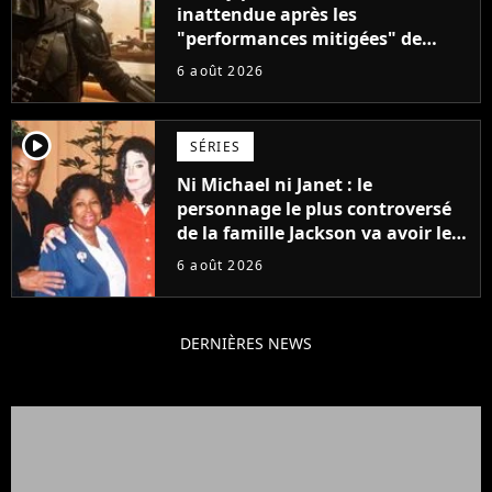
inattendue après les
"performances mitigées" de
Vaiana et The Mandalorian &
6 août 2026
Grogu au box-office
player2
SÉRIES
Ni Michael ni Janet : le
personnage le plus controversé
de la famille Jackson va avoir le
droit à sa propre série
6 août 2026
DERNIÈRES NEWS