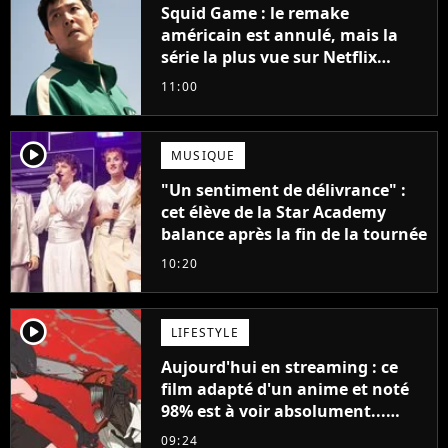
Squid Game : le remake
américain est annulé, mais la
série la plus vue sur Netflix
pourrait avoir une version
11:00
française
player2
MUSIQUE
"Un sentiment de délivrance" :
cet élève de la Star Academy
balance après la fin de la tournée
10:20
player2
LIFESTYLE
Aujourd'hui en streaming : ce
film adapté d'un anime et noté
98% est à voir absolument...
sinon vous ne comprendrez plus
09:24