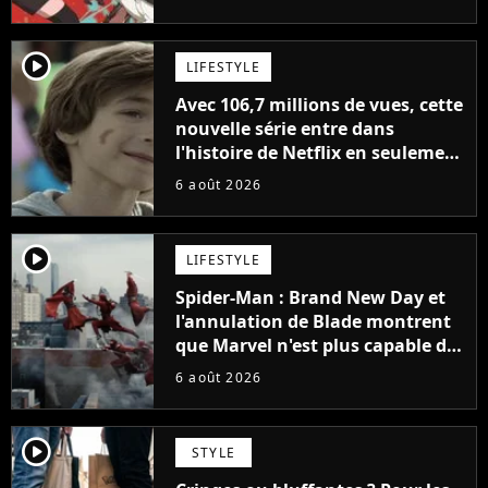
la série
player2
LIFESTYLE
Avec 106,7 millions de vues, cette
nouvelle série entre dans
l'histoire de Netflix en seulement
48 jours
6 août 2026
player2
LIFESTYLE
Spider-Man : Brand New Day et
l'annulation de Blade montrent
que Marvel n'est plus capable de
faire quoi que ce soit de simple
6 août 2026
player2
STYLE