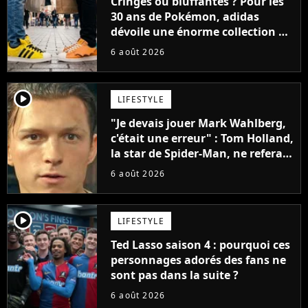
Cringes ou bluffantes ? Pour les
30 ans de Pokémon, adidas
dévoile une énorme collection de
sneakers et je ne sais pas quoi en
6 août 2026
penser
player2
LIFESTYLE
"Je devais jouer Mark Wahlberg,
c'était une erreur" : Tom Holland,
la star de Spider-Man, ne referait
pas ce blockbuster
6 août 2026
player2
LIFESTYLE
Ted Lasso saison 4 : pourquoi ces
personnages adorés des fans ne
sont pas dans la suite ?
6 août 2026