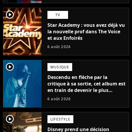
player2
TV
Star Academy : vous avez déjà vu
la nouvelle prof dans The Voice
et aux Enfoirés
6 août 2026
player2
MUSIQUE
Descendu en flèche par la
critique à sa sortie, cet album est
en train de devenir le plus
populaire de son auteur
6 août 2026
player2
LIFESTYLE
Disney prend une décision