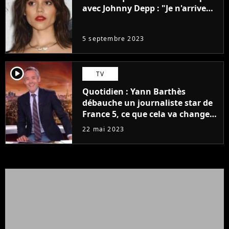
avec Johnny Depp : "Je n'arrive
même pas..."
5 septembre 2023
player2
TV
Quotidien : Yann Barthès
débauche un journaliste star de
France 5, ce que cela va changer
à la rentrée
22 mai 2023