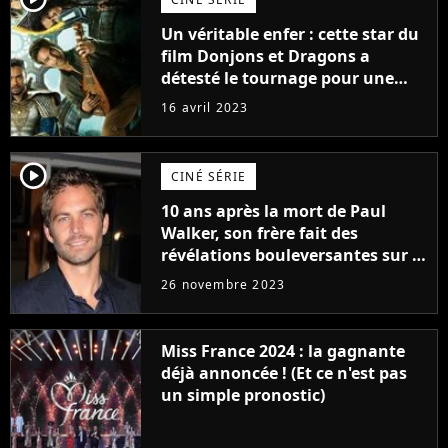
Un véritable enfer : cette star du
film Donjons et Dragons a
détesté le tournage pour une
raison très spéciale
16 avril 2023
player2
CINÉ SÉRIE
10 ans après la mort de Paul
Walker, son frère fait des
révélations bouleversantes sur la
réaction des acteurs de Fast and
26 novembre 2023
Furious
Miss France 2024 : la gagnante
déjà annoncée ! (Et ce n'est pas
un simple pronostic)