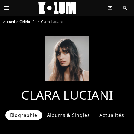
menu
newsletter
search
Accueil
Célébrités
Clara Luciani
CLARA LUCIANI
Biographie
Albums & Singles
Actualités