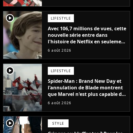
la série
player2
LIFESTYLE
Avec 106,7 millions de vues, cette
nouvelle série entre dans
l'histoire de Netflix en seulement
48 jours
6 août 2026
player2
LIFESTYLE
Spider-Man : Brand New Day et
l'annulation de Blade montrent
que Marvel n'est plus capable de
faire quoi que ce soit de simple
6 août 2026
player2
STYLE