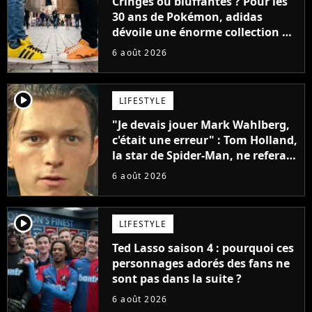
Cringes ou bluffantes ? Pour les
30 ans de Pokémon, adidas
dévoile une énorme collection de
sneakers et je ne sais pas quoi en
6 août 2026
penser
player2
LIFESTYLE
"Je devais jouer Mark Wahlberg,
c'était une erreur" : Tom Holland,
la star de Spider-Man, ne referait
pas ce blockbuster
6 août 2026
player2
LIFESTYLE
Ted Lasso saison 4 : pourquoi ces
personnages adorés des fans ne
sont pas dans la suite ?
6 août 2026