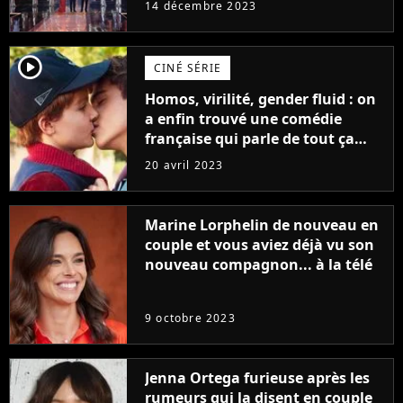
14 décembre 2023
player2
CINÉ SÉRIE
Homos, virilité, gender fluid : on
a enfin trouvé une comédie
française qui parle de tout ça
sans être super ringarde
20 avril 2023
Marine Lorphelin de nouveau en
couple et vous aviez déjà vu son
nouveau compagnon... à la télé
9 octobre 2023
Jenna Ortega furieuse après les
rumeurs qui la disent en couple