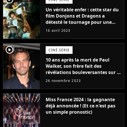
Un véritable enfer : cette star du
film Donjons et Dragons a
détesté le tournage pour une
raison très spéciale
16 avril 2023
player2
CINÉ SÉRIE
10 ans après la mort de Paul
Walker, son frère fait des
révélations bouleversantes sur la
réaction des acteurs de Fast and
26 novembre 2023
Furious
Miss France 2024 : la gagnante
déjà annoncée ! (Et ce n'est pas
un simple pronostic)