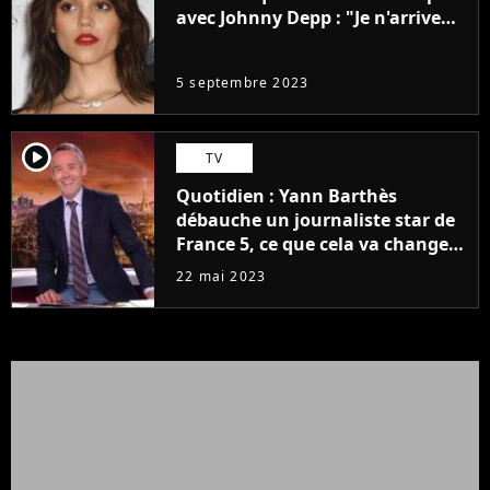
avec Johnny Depp : "Je n'arrive
même pas..."
5 septembre 2023
player2
TV
Quotidien : Yann Barthès
débauche un journaliste star de
France 5, ce que cela va changer
à la rentrée
22 mai 2023