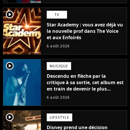
player2
TV
Star Academy : vous avez déjà vu
la nouvelle prof dans The Voice
et aux Enfoirés
6 août 2026
player2
MUSIQUE
Descendu en flèche par la
critique à sa sortie, cet album est
en train de devenir le plus
populaire de son auteur
6 août 2026
player2
LIFESTYLE
Disney prend une décision