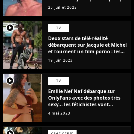
j'arriverais à le faire..."
25 juillet 2023
player2
TV
Deux stars de télé-réalité
débarquent sur Jacquie et Michel
et tournent un film porno : les
premières images du tournage
19 juin 2023
(exclu)
player2
TV
Emilie Nef Naf débarque sur
OnlyFans avec des photos très
sexy... les fétichistes vont
prendre leur pied !
4 mai 2023
player2
CINÉ SÉRIE