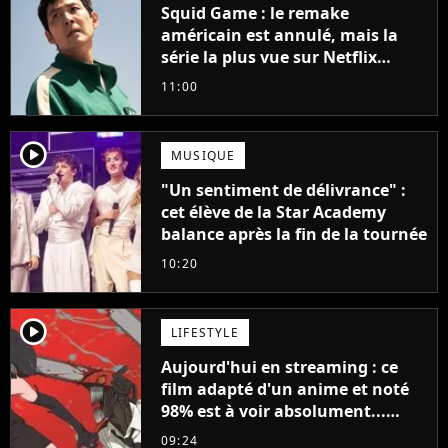
Squid Game : le remake
américain est annulé, mais la
série la plus vue sur Netflix
pourrait avoir une version
11:00
française
player2
MUSIQUE
"Un sentiment de délivrance" :
cet élève de la Star Academy
balance après la fin de la tournée
10:20
player2
LIFESTYLE
Aujourd'hui en streaming : ce
film adapté d'un anime et noté
98% est à voir absolument...
sinon vous ne comprendrez plus
09:24