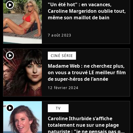
player2
"Un été hot" : en vacances,
Caroline Margeridon oublie tout,
même son maillot de bain
7 août 2023
player2
CINÉ SÉRIE
Madame Web : ne cherchez plus,
on vous a trouvé LE meilleur film
de super-héros de l'année
12 février 2024
player2
TV
Caroline Ithurbide s'affiche
totalement nue sur une plage
naturiste : "je ne pensais pas que