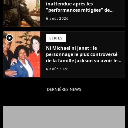
inattendue après les
"performances mitigées" de
Vaiana et The Mandalorian &
6 août 2026
Grogu au box-office
player2
SÉRIES
Ni Michael ni Janet : le
personnage le plus controversé
de la famille Jackson va avoir le
droit à sa propre série
6 août 2026
DERNIÈRES NEWS