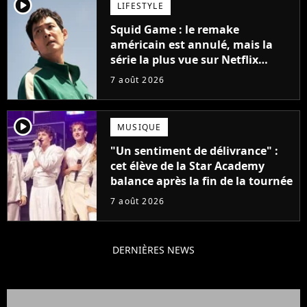
player2
LIFESTYLE
Squid Game : le remake
américain est annulé, mais la
série la plus vue sur Netflix
pourrait avoir une version
7 août 2026
française
player2
MUSIQUE
"Un sentiment de délivrance" :
cet élève de la Star Academy
balance après la fin de la tournée
7 août 2026
DERNIÈRES NEWS