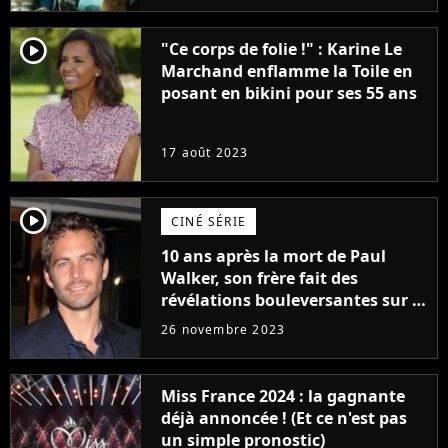
player2
"Ce corps de folie !" : Karine Le
Marchand enflamme la Toile en
posant en bikini pour ses 55 ans
17 août 2023
player2
CINÉ SÉRIE
10 ans après la mort de Paul
Walker, son frère fait des
révélations bouleversantes sur la
réaction des acteurs de Fast and
26 novembre 2023
Furious
Miss France 2024 : la gagnante
déjà annoncée ! (Et ce n'est pas
un simple pronostic)