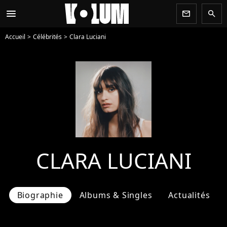
menu
newsletter
search
Accueil
Célébrités
Clara Luciani
CLARA LUCIANI
Biographie
Albums & Singles
Actualités