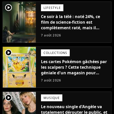
player2
LIFESTYLE
Ce soir à la télé : noté 24%, ce
film de science-fiction est
complètement raté, mais il
aurait pu être encore pire à
7 août 2026
cause de son acteur
player2
COLLECTIONS
Les cartes Pokémon gâchées par
les scalpers ? Cette technique
géniale d'un magasin pour
ruiner les revendeurs
7 août 2026
player2
MUSIQUE
Le nouveau single d'Angèle va
totalement dérouter le public, et