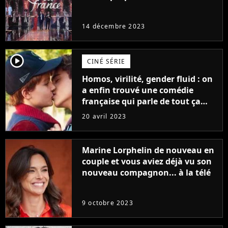
14 décembre 2023
player2
CINÉ SÉRIE
Homos, virilité, gender fluid : on
a enfin trouvé une comédie
française qui parle de tout ça
sans être super ringarde
20 avril 2023
Marine Lorphelin de nouveau en
couple et vous aviez déjà vu son
nouveau compagnon... à la télé
9 octobre 2023