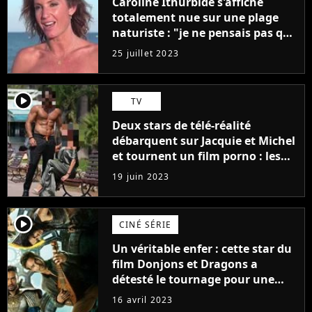
Caroline Ithurbide s'affiche
totalement nue sur une plage
naturiste : "je ne pensais pas que
j'arriverais à le faire..."
25 juillet 2023
player2
TV
Deux stars de télé-réalité
débarquent sur Jacquie et Michel
et tournent un film porno : les
premières images du tournage
19 juin 2023
(exclu)
player2
CINÉ SÉRIE
Un véritable enfer : cette star du
film Donjons et Dragons a
détesté le tournage pour une
raison très spéciale
16 avril 2023