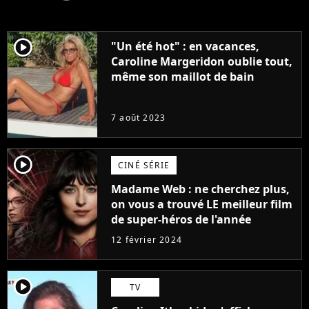
player2
"Un été hot" : en vacances,
Caroline Margeridon oublie tout,
même son maillot de bain
7 août 2023
player2
CINÉ SÉRIE
Madame Web : ne cherchez plus,
on vous a trouvé LE meilleur film
de super-héros de l'année
12 février 2024
player2
TV