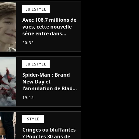
LIFESTYLE
Avec 106,7 millions de
vues, cette nouvelle
série entre dans
l'histoire de Netflix en
20:32
seulement 48 jours
LIFESTYLE
Spider-Man : Brand
New Day et
l'annulation de Blade
montrent que Marvel
19:15
n'est plus capable de
faire quoi que ce soit
de simple
STYLE
Cringes ou bluffantes
? Pour les 30 ans de