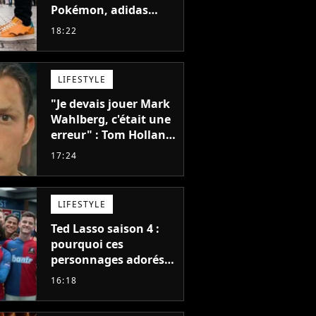
Pokémon, adidas
dévoile une énorme
18:22
collection de sneakers
et je ne sais pas quoi
en penser
LIFESTYLE
"Je devais jouer Mark
Wahlberg, c'était une
erreur" : Tom Holland,
la star de Spider-Man,
17:24
ne referait pas ce
blockbuster
LIFESTYLE
Ted Lasso saison 4 :
pourquoi ces
personnages adorés
des fans ne sont pas
16:18
dans la suite ?