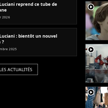
 Luciani reprend ce tube de
player2
ane
er 2026
Luciani : bientôt un nouvel
 ?
player2
embre 2025
LES ACTUALITÉS
player2