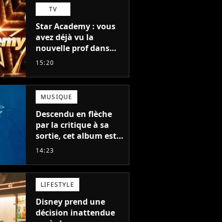
TV
Star Academy : vous
avez déjà vu la
nouvelle prof dans
The Voice et aux
15:20
Enfoirés
MUSIQUE
Descendu en flèche
par la critique à sa
sortie, cet album est
en train de devenir le
14:23
plus populaire de son
auteur
LIFESTYLE
Disney prend une
décision inattendue