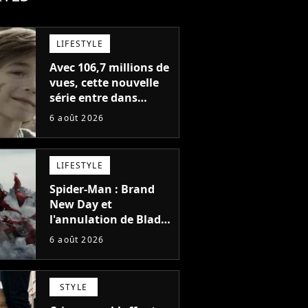
LIFESTYLE
Avec 106,7 millions de
vues, cette nouvelle
série entre dans
l'histoire de Netflix en
6 août 2026
seulement 48 jours
LIFESTYLE
Spider-Man : Brand
New Day et
l'annulation de Blade
montrent que Marvel
6 août 2026
n'est plus capable de
faire quoi que ce soit
de simple
STYLE