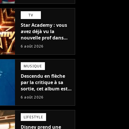
TV
Star Academy : vous
avez déjà vu la
nouvelle prof dans
The Voice et aux
6 août 2026
Enfoirés
MUSIQUE
Descendu en flèche
par la critique à sa
sortie, cet album est
en train de devenir le
6 août 2026
plus populaire de son
auteur
LIFESTYLE
Disney prend une