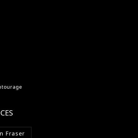
ntourage
CES
n Fraser