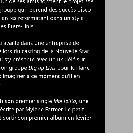
 un de ses amis forment le projet
The
 groupe qui reprend des succès disco
) en les reformatant dans un style
es Etats-Unis .
travaille dans une entreprise de
 lors du casting de la Nouvelle Star
 Il s'y présente avec un ukulélé sur
e son groupe
Dig up Elvis
pour lui faire
 d'imaginer à ce moment qu'il en
.
rti son premier single
Moi lolita
, une
 écrite par
Mylène Farmer
. Le petit
t sortir son premier album en février