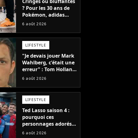
Cringes ou bluffantes
? Pour les 30 ans de
Pokémon, adidas
dévoile une énorme
6 août 2026
collection de sneakers
et je ne sais pas quoi
en penser
LIFESTYLE
"Je devais jouer Mark
Wahlberg, c'était une
erreur" : Tom Holland,
la star de Spider-Man,
6 août 2026
ne referait pas ce
blockbuster
LIFESTYLE
Ted Lasso saison 4 :
pourquoi ces
personnages adorés
des fans ne sont pas
6 août 2026
dans la suite ?