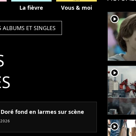
La fièvre
Vous & moi
player2
S ALBUMS ET SINGLES
S
player2
ÉS
n Doré fond en larmes sur scène
 2026
player2