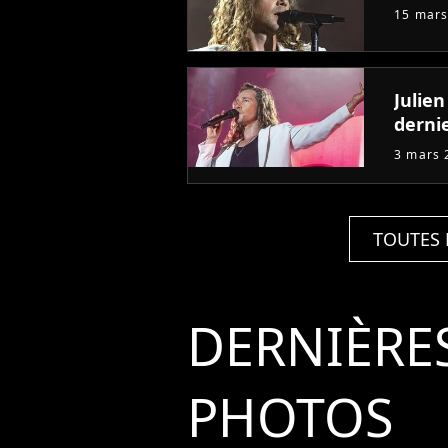
15 mars
Julien
derni
3 mars 
TOUTES 
DERNIÈRE
PHOTOS