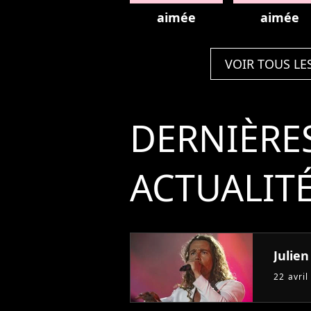
aimée
aimée
VOIR TOUS LE
DERNIÈRE
ACTUALIT
Julie
22 avril