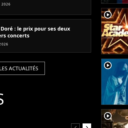
 2026
player2
 Doré : le prix pour ses deux
ers concerts
2026
player2
LES ACTUALITÉS
S
player2
chevron_left
chevron_right