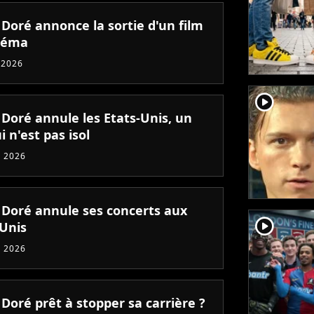
 Doré annonce la sortie d'un film
néma
 2026
player2
 Doré annule les Etats-Unis, un
i n'est pas isol
 2026
n Doré annule ses concerts aux
player2
-Unis
 2026
 Doré prêt à stopper sa carrière ?