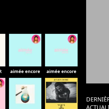
R
aimée encore
aimée encore
DERNIÈ
ACTUAL