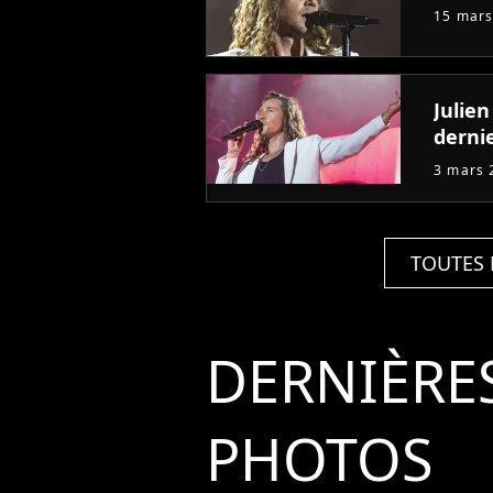
15 mars
Julien
derni
3 mars 
TOUTES 
DERNIÈRE
PHOTOS