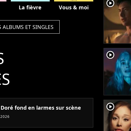
player2
La fièvre
Vous & moi
S ALBUMS ET SINGLES
S
player2
ÉS
player2
n Doré fond en larmes sur scène
 2026