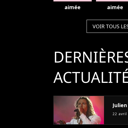
aimée
aimée
VOIR TOUS LE
DERNIÈRE
ACTUALIT
Julie
22 avril