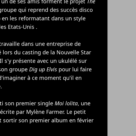
 un de ses amis forment le projet
The
 groupe qui reprend des succès disco
) en les reformatant dans un style
es Etats-Unis .
travaille dans une entreprise de
 lors du casting de la Nouvelle Star
 Il s'y présente avec un ukulélé sur
e son groupe
Dig up Elvis
pour lui faire
 d'imaginer à ce moment qu'il en
.
rti son premier single
Moi lolita
, une
 écrite par
Mylène Farmer
. Le petit
t sortir son premier album en février