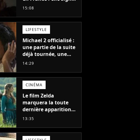
le meilleur démarrage
15:08
de sa carrière avec
son album Petal
LIFESTYLE
Michael 2 officialisé :
une partie de la suite
déjà tournée, une
sortie possible en
14:29
2027 ?
CINÉMA
Le film Zelda
marquera la toute
dernière apparition
de cet acteur
13:35
emblématique
disparu trop tôt