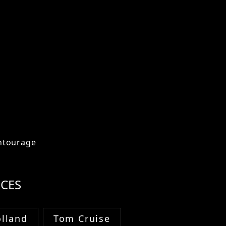
ntourage
CES
lland
Tom Cruise