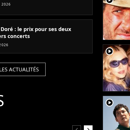
 2026
 Doré : le prix pour ses deux
ers concerts
2026
player2
LES ACTUALITÉS
S
player2
chevron_left
chevron_right