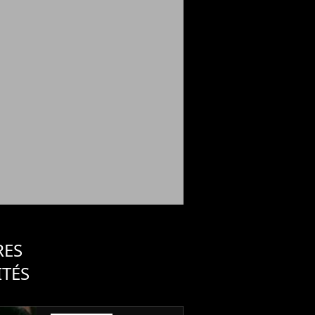
RES
ITÉS