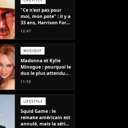
LIFESTYLE
"Ce n'est pas pour
moi, mon pote" : il y a
33 ans, Harrison Ford
refusait l'un des plus
12:47
grands succès de tous
les temps
MUSIQUE
Madonna et Kylie
Minogue : pourquoi le
duo le plus attendu
de la pop a mis 25 ans
11:50
à se faire
LIFESTYLE
Squid Game : le
remake américain est
annulé, mais la série