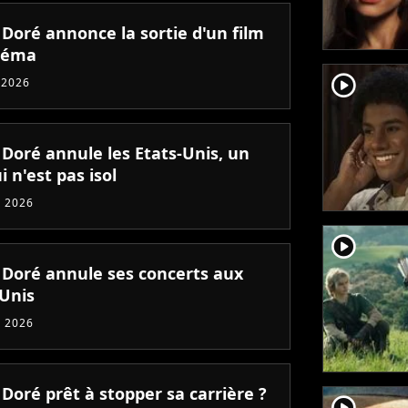
 Doré annonce la sortie d'un film
néma
player2
 2026
 Doré annule les Etats-Unis, un
i n'est pas isol
 2026
player2
n Doré annule ses concerts aux
-Unis
 2026
 Doré prêt à stopper sa carrière ?
player2