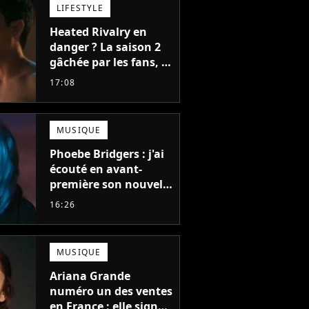
LIFESTYLE
Heated Rivalry en
danger ? La saison 2
gâchée par les fans, le
créateur pousse un
17:08
coup de gueule
MUSIQUE
Phoebe Bridgers : j'ai
écouté en avant-
première son nouvel
album, c'est le bijou
16:26
de la fin d'été
MUSIQUE
Ariana Grande
numéro un des ventes
en France : elle signe