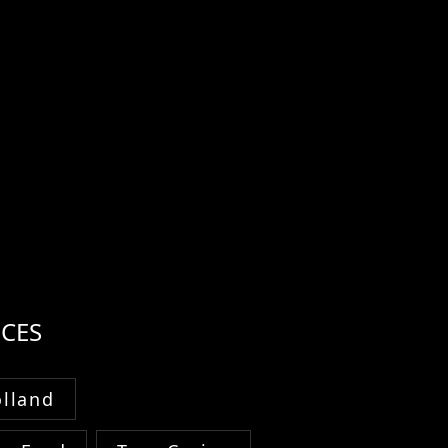
CES
lland