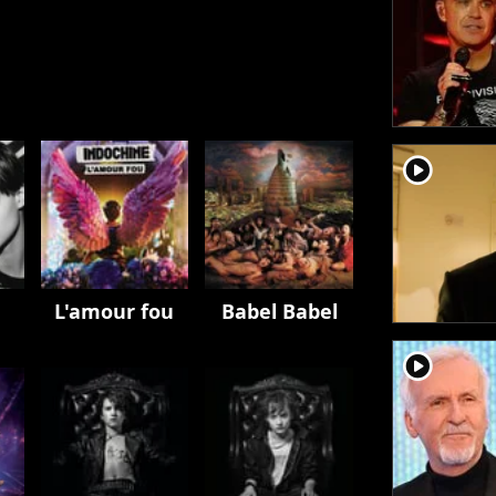
player2
L'amour fou
Babel Babel
player2