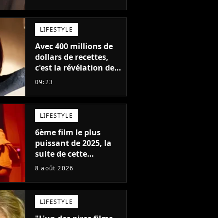
fiction aux 6 milliards
de recettes
LIFESTYLE
Avec 400 millions de
dollars de recettes,
c'est la révélation de
2026 au cinéma : cette
09:23
actrice adorée prête à
remplacer Jennifer
Lawrence chez Marvel
LIFESTYLE
6ème film le plus
puissant de 2025, la
suite de cette
franchise culte est
8 août 2026
menacée : le
réalisateur claque la
porte pour "différends
LIFESTYLE
créatifs"