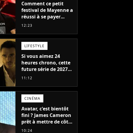
Comment ce petit
festival de Mayenne a
réussi à se payer
Robbie Williams, Jul et
12:23
Damso cette année ?
LIFESTYLE
Si vous aimez 24
heures chrono, cette
future série de 2027
va devenir votre
11:12
nouvelle obsession
CINÉMA
Avatar, c'est bientôt
fini ? James Cameron
prêt à mettre de côté
sa saga de science-
10:24