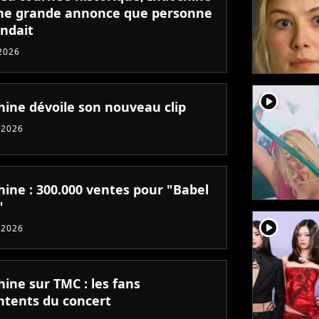
une grande annonce que personne
endait
 2026
player2
hine dévoile son nouveau clip
 2026
hine : 300.000 ventes pour "Babel
"
player2
 2026
ine sur TMC : les fans
tents du concert