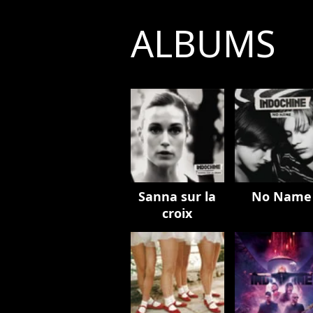
ALBUMS
Sanna sur la
No Name
croix