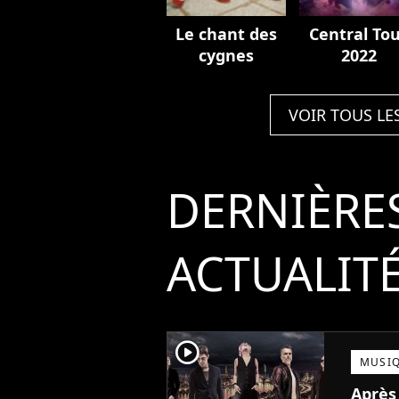
Le chant des
Central To
cygnes
2022
VOIR TOUS LE
DERNIÈRE
ACTUALIT
player2
MUSI
Après