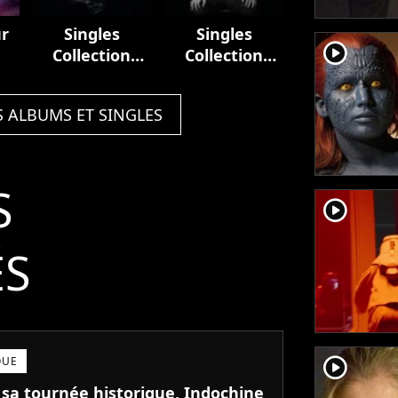
ur
Singles
Singles
player2
Collection
Collection
(1981-2001)
(2001 - 2021)
S ALBUMS ET SINGLES
S
player2
ÉS
player2
QUE
 sa tournée historique, Indochine