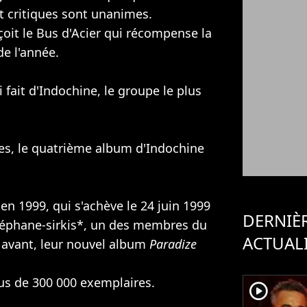
t critiques sont unanimes.
çoit le Bus d'Acier qui récompense la
e l'année.
i fait d'Indochine, le groupe le plus
es, le quatrième album d'Indochine
n 1999, qui s'achève le 24 juin 1999
DERNIÈ
éphane-sirkis*, un des membres du
ACTUAL
avant, leur nouvel album
Paradize
us de 300 000 exemplaires.
player2