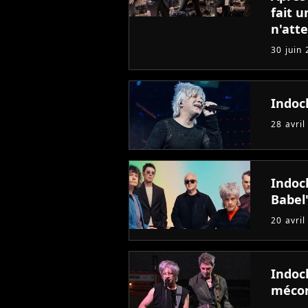
fait 
n'att
30 juin
Indoc
28 avril
Indoc
Babel
20 avril
Indoch
mécon