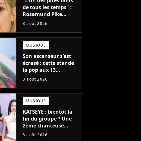
"L'un des pires films
de tous les temps" :
Rosamund Pike
pensait que ce film
8 août 2026
d'action de science-
fiction avec Dwayne
Johnson mettrait fin à
MUSIQUE
sa carrière
Son ascenseur s'est
écrasé : cette star de
la pop aux 13
milliards d'écoutes a
8 août 2026
failli nous quitter, "Je
pensais ne plus
jamais chanter"
MUSIQUE
KATSEYE : bientôt la
fin du groupe ? Une
2ème chanteuse
s'éloigne en 6 mois,
8 août 2026
"Prendre cette