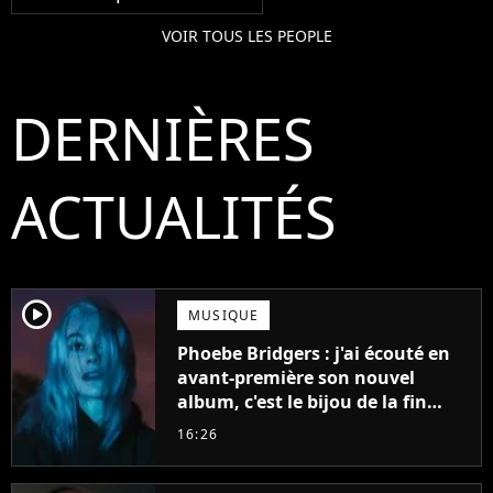
VOIR TOUS LES PEOPLE
DERNIÈRES
ACTUALITÉS
player2
MUSIQUE
Phoebe Bridgers : j'ai écouté en
avant-première son nouvel
album, c'est le bijou de la fin
d'été
16:26