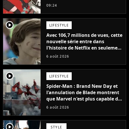
sinon vous ne comprendrez plus
09:24
la série
player2
LIFESTYLE
Avec 106,7 millions de vues, cette
nouvelle série entre dans
l'histoire de Netflix en seulement
48 jours
6 août 2026
player2
LIFESTYLE
Spider-Man : Brand New Day et
l'annulation de Blade montrent
que Marvel n'est plus capable de
faire quoi que ce soit de simple
6 août 2026
player2
STYLE