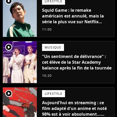
player2
LIFESTYLE
Squid Game : le remake
américain est annulé, mais la
série la plus vue sur Netflix
pourrait avoir une version
11:00
française
player2
MUSIQUE
"Un sentiment de délivrance" :
cet élève de la Star Academy
balance après la fin de la tournée
10:20
player2
LIFESTYLE
Aujourd'hui en streaming : ce
film adapté d'un anime et noté
98% est à voir absolument...