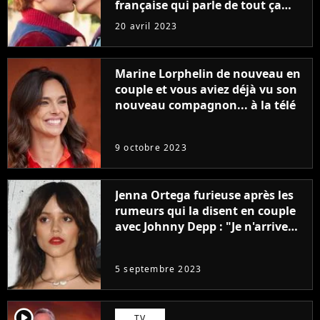
française qui parle de tout ça
sans être super ringarde
20 avril 2023
Marine Lorphelin de nouveau en
couple et vous aviez déjà vu son
nouveau compagnon... à la télé
9 octobre 2023
Jenna Ortega furieuse après les
rumeurs qui la disent en couple
avec Johnny Depp : "Je n'arrive
même pas..."
5 septembre 2023
player2
TV