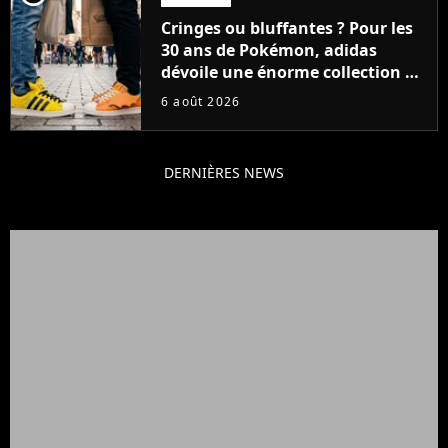
Cringes ou bluffantes ? Pour les
30 ans de Pokémon, adidas
dévoile une énorme collection de
sneakers et je ne sais pas quoi en
6 août 2026
penser
DERNIÈRES NEWS