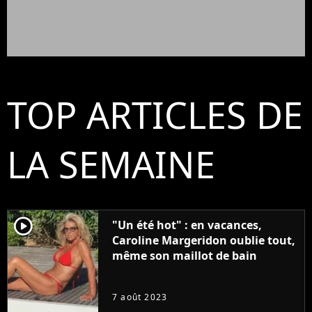
TOP ARTICLES DE
LA SEMAINE
player2
"Un été hot" : en vacances,
Caroline Margeridon oublie tout,
même son maillot de bain
7 août 2023