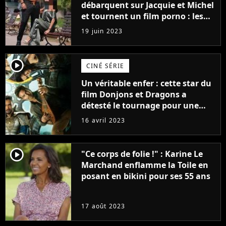
débarquent sur Jacquie et Michel
et tournent un film porno : les
premières images du tournage
19 juin 2023
(exclu)
player2
CINÉ SÉRIE
Un véritable enfer : cette star du
film Donjons et Dragons a
détesté le tournage pour une
raison très spéciale
16 avril 2023
player2
"Ce corps de folie !" : Karine Le
Marchand enflamme la Toile en
posant en bikini pour ses 55 ans
17 août 2023