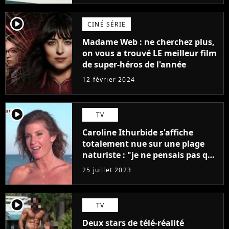
player2
CINÉ SÉRIE
Madame Web : ne cherchez plus,
on vous a trouvé LE meilleur film
de super-héros de l'année
12 février 2024
player2
TV
Caroline Ithurbide s'affiche
totalement nue sur une plage
naturiste : "je ne pensais pas que
j'arriverais à le faire..."
25 juillet 2023
player2
TV
Deux stars de télé-réalité