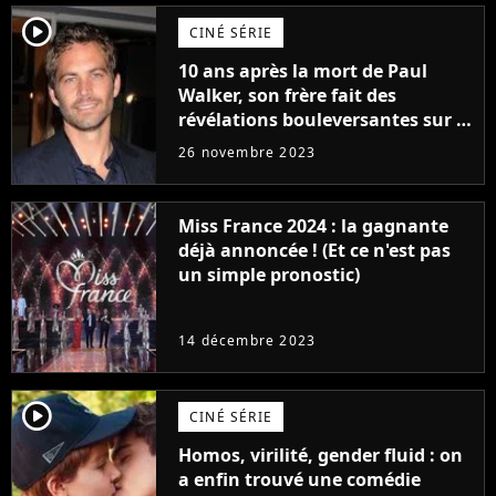
player2
CINÉ SÉRIE
10 ans après la mort de Paul
Walker, son frère fait des
révélations bouleversantes sur la
réaction des acteurs de Fast and
26 novembre 2023
Furious
Miss France 2024 : la gagnante
déjà annoncée ! (Et ce n'est pas
un simple pronostic)
14 décembre 2023
player2
CINÉ SÉRIE
Homos, virilité, gender fluid : on
a enfin trouvé une comédie