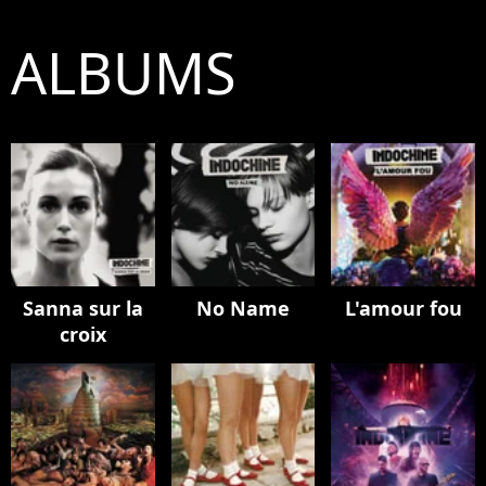
ALBUMS
Sanna sur la
No Name
L'amour fou
croix