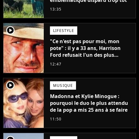
emblématique disparu trop tôt
13:35
player2
LIFESTYLE
"Ce n'est pas pour moi, mon
pote" : il y a 33 ans, Harrison
Ford refusait l'un des plus
grands succès de tous les temps
12:47
player2
MUSIQUE
Madonna et Kylie Minogue :
pourquoi le duo le plus attendu
de la pop a mis 25 ans à se faire
11:50