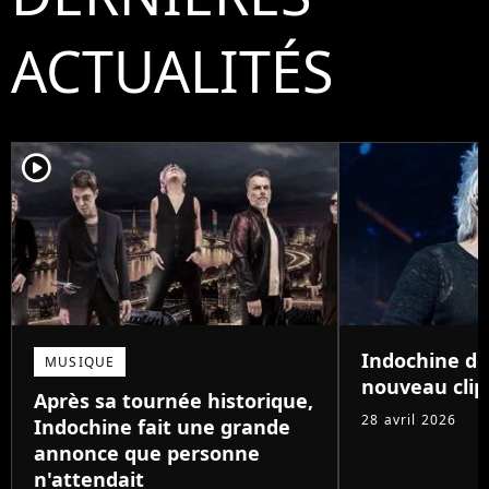
ACTUALITÉS
player2
Indochine dé
MUSIQUE
nouveau clip
Après sa tournée historique,
28 avril 2026
Indochine fait une grande
annonce que personne
n'attendait