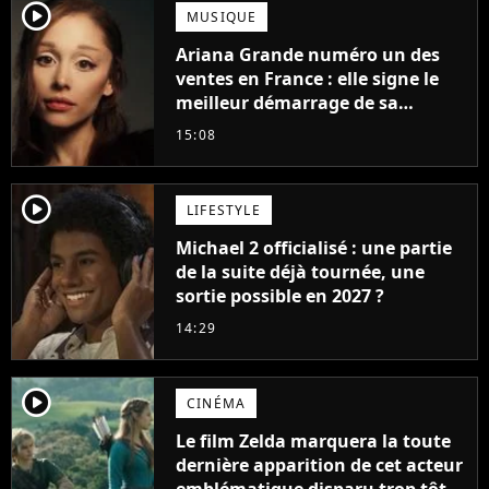
player2
MUSIQUE
Ariana Grande numéro un des
ventes en France : elle signe le
meilleur démarrage de sa
carrière avec son album Petal
15:08
player2
LIFESTYLE
Michael 2 officialisé : une partie
de la suite déjà tournée, une
sortie possible en 2027 ?
14:29
player2
CINÉMA
Le film Zelda marquera la toute
dernière apparition de cet acteur