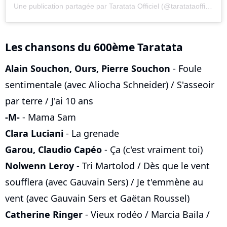
Une publication partagée par Taratata Officiel (@taratataofficiel)
Les chansons du 600ème Taratata
Alain Souchon, Ours, Pierre Souchon
- Foule
sentimentale (avec Aliocha Schneider) / S'asseoir
par terre / J'ai 10 ans
-M-
- Mama Sam
Clara Luciani
- La grenade
Garou, Claudio Capéo
- Ça (c'est vraiment toi)
Nolwenn Leroy
- Tri Martolod / Dès que le vent
soufflera (avec Gauvain Sers) / Je t'emmène au
vent (avec Gauvain Sers et Gaëtan Roussel)
Catherine Ringer
- Vieux rodéo / Marcia Baila /