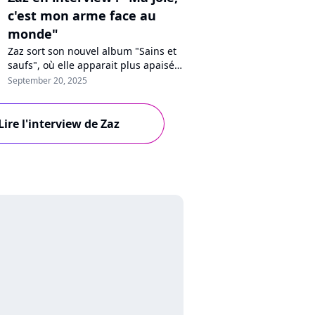
c'est mon arme face au
monde"
Zaz sort son nouvel album "Sains et
saufs", où elle apparait plus apaisée.
En interview sur Purecharts, la
September 20, 2025
chanteuse se confie sur ce nouveau
départ, la perte de son père, son
cheminement personnel, les
Lire l'interview de Zaz
critiques ou encore notre
impuissance face à la guerre dans le
monde.