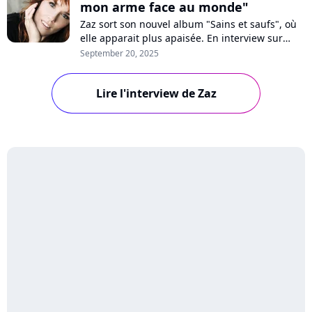
mon arme face au monde"
Zaz sort son nouvel album "Sains et saufs", où
elle apparait plus apaisée. En interview sur
Purecharts, la chanteuse se confie sur ce
September 20, 2025
nouveau départ, la perte de son père, son
cheminement personnel, les critiques ou
Lire l'interview de Zaz
encore notre impuissance face à la guerre dans
le monde.