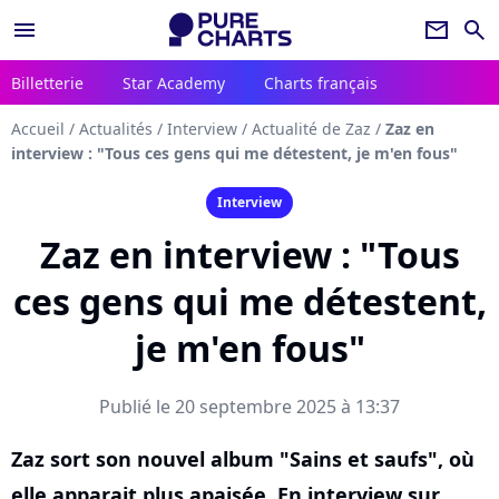
menu
newsletter
search
Billetterie
Star Academy
Charts français
Accueil
/
Actualités
/
Interview
/
Actualité de Zaz
/
Zaz en
interview : "Tous ces gens qui me détestent, je m'en fous"
Interview
Zaz en interview : "Tous
ces gens qui me détestent,
je m'en fous"
Publié le 20 septembre 2025 à 13:37
Zaz sort son nouvel album "Sains et saufs", où
elle apparait plus apaisée. En interview sur