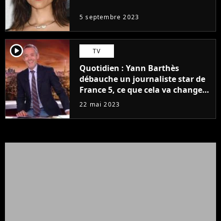
5 septembre 2023
player2
TV
Quotidien : Yann Barthès
débauche un journaliste star de
France 5, ce que cela va changer
à la rentrée
22 mai 2023