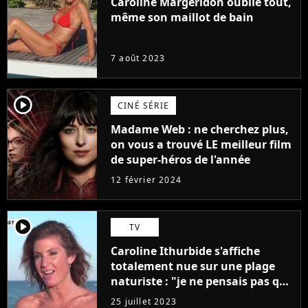
Caroline Margeridon oublie tout,
même son maillot de bain
7 août 2023
player2
CINÉ SÉRIE
Madame Web : ne cherchez plus,
on vous a trouvé LE meilleur film
de super-héros de l'année
12 février 2024
player2
TV
Caroline Ithurbide s'affiche
totalement nue sur une plage
naturiste : "je ne pensais pas que
j'arriverais à le faire..."
25 juillet 2023