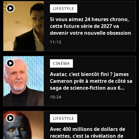
player2
LIFESTYLE
Si vous aimez 24 heures chrono,
cette future série de 2027 va
devenir votre nouvelle obsession
11:12
player2
CINÉMA
Avatar, c'est bientôt fini ? James
Cameron prêt à mettre de côté sa
saga de science-fiction aux 6
milliards de recettes
10:24
player2
LIFESTYLE
Avec 400 millions de dollars de
recettes, c'est la révélation de