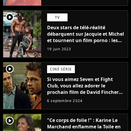
player2
TV
Deux stars de télé-réalité
débarquent sur Jacquie et Michel
et tournent un film porno : les
premières images du tournage
19 juin 2023
(exclu)
player2
CINÉ SÉRIE
Si vous aimez Seven et Fight
Club, vous allez adorer le
prochain film de David Fincher
avec lequel il se réinvente
6 septembre 2024
complètement
player2
"Ce corps de folie !" : Karine Le
Marchand enflamme la Toile en