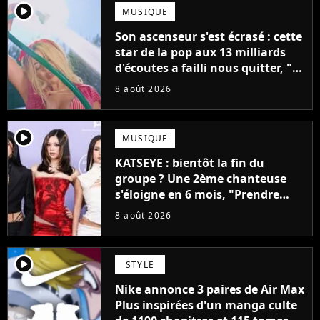
player2
MUSIQUE
Son ascenseur s'est écrasé : cette
star de la pop aux 13 milliards
d'écoutes a failli nous quitter, "Je
pensais ne plus jamais chanter"
8 août 2026
player2
MUSIQUE
KATSEYE : bientôt la fin du
groupe ? Une 2ème chanteuse
s'éloigne en 6 mois, "Prendre
cette décision n’a pas été facile"
8 août 2026
player2
STYLE
Nike annonce 3 paires de Air Max
Plus inspirées d'un manga culte