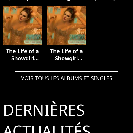
Luxury Remix)
Acoustic
In My Tower
Collection
Acoustic
Version)
The Life of a
The Life of a
Showgirl
Showgirl
(Track by
(Track by
Track Version)
Track Version)
VOIR TOUS LES ALBUMS ET SINGLES
DERNIÈRES
ACTUALITÉS