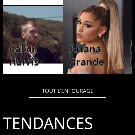
Calvin
Ariana
K
Harris
Grande
J
TOUT L'ENTOURAGE
TENDANCES