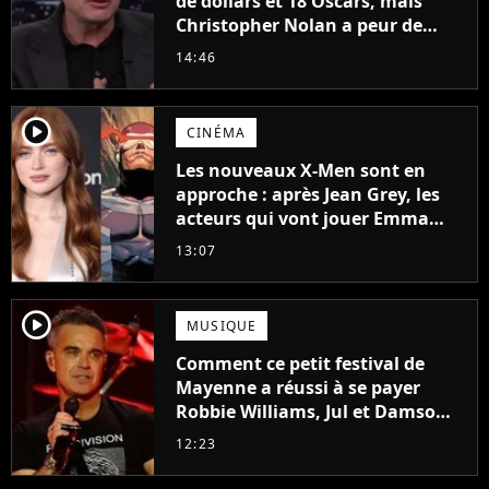
de dollars et 18 Oscars, mais
Christopher Nolan a peur de
tourner un genre de films très
14:46
particulier
player2
CINÉMA
Les nouveaux X-Men sont en
approche : après Jean Grey, les
acteurs qui vont jouer Emma
Frost et Cyclope trouvés !
13:07
player2
MUSIQUE
Comment ce petit festival de
Mayenne a réussi à se payer
Robbie Williams, Jul et Damso
cette année ?
12:23