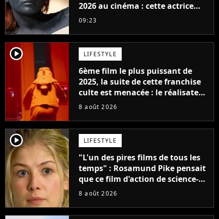
2026 au cinéma : cette actrice
adorée prête à remplacer
09:23
Jennifer Lawrence chez Marvel
player2
LIFESTYLE
6ème film le plus puissant de
2025, la suite de cette franchise
culte est menacée : le réalisateur
claque la porte pour "différends
8 août 2026
créatifs"
player2
LIFESTYLE
"L'un des pires films de tous les
temps" : Rosamund Pike pensait
que ce film d'action de science-
fiction avec Dwayne Johnson
8 août 2026
mettrait fin à sa carrière