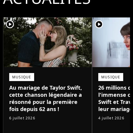
player2
player2
MUSIQUE
MUSIQUE
Au mariage de Taylor Swift,
26 millions de
cette chanson légendaire a
l'immense ca
résonné pour la première
Swift et Trav
fois depuis 62 ans !
leur mariage
6 juillet 2026
4 juillet 2026