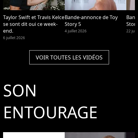
Taylor Swift et Travis Kelce
Bande-annonce de Toy
Band
se sont dit oui ce week-
Story 5
Story
end.
4 juillet 2026
22 jui
6 juillet 2026
VOIR TOUTES LES VIDÉOS
SON
ENTOURAGE