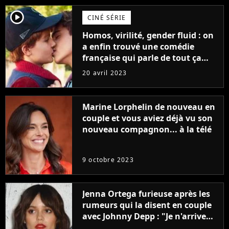
player2
CINÉ SÉRIE
Homos, virilité, gender fluid : on
a enfin trouvé une comédie
française qui parle de tout ça
sans être super ringarde
20 avril 2023
Marine Lorphelin de nouveau en
couple et vous aviez déjà vu son
nouveau compagnon... à la télé
9 octobre 2023
Jenna Ortega furieuse après les
rumeurs qui la disent en couple
avec Johnny Depp : "Je n'arrive
même pas..."