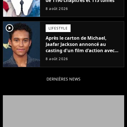
de 1190 chapitres et 115 tomes
8 août 2026
player2
LIFESTYLE
Après le carton de Michael,
Jaafar Jackson annoncé au
casting d'un film d'action avec
Will Smith
8 août 2026
DERNIÈRES NEWS