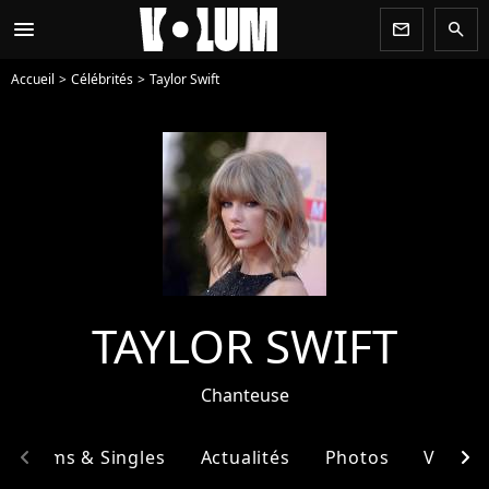
menu
newsletter
search
Accueil
Célébrités
Taylor Swift
TAYLOR SWIFT
Chanteuse
chevron_left
chevron_right
Albums & Singles
Actualités
Photos
Vidéos