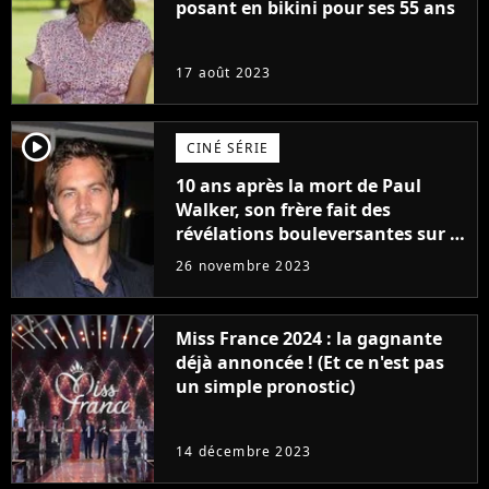
posant en bikini pour ses 55 ans
17 août 2023
player2
CINÉ SÉRIE
10 ans après la mort de Paul
Walker, son frère fait des
révélations bouleversantes sur la
réaction des acteurs de Fast and
26 novembre 2023
Furious
Miss France 2024 : la gagnante
déjà annoncée ! (Et ce n'est pas
un simple pronostic)
14 décembre 2023