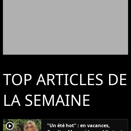
TOP ARTICLES DE
LA SEMAINE
player2
"Un été hot" : en vacances,