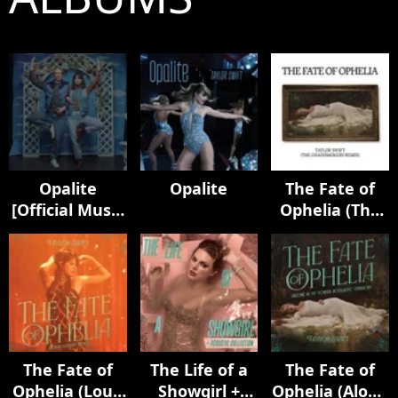
Opalite
Opalite
The Fate of
[Official Music
Ophelia (The
Video
Chainsmokers
(Extended
Remix)
Versions)]
The Fate of
The Life of a
The Fate of
Ophelia (Loud
Showgirl +
Ophelia (Alone