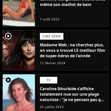
même son maillot de bain
7 août 2023
player2
CINÉ SÉRIE
Madame Web : ne cherchez plus,
on vous a trouvé LE meilleur film
de super-héros de l'année
12 février 2024
player2
TV
Caroline Ithurbide s'affiche
totalement nue sur une plage
naturiste : "je ne pensais pas que
j'arriverais à le faire..."
25 juillet 2023