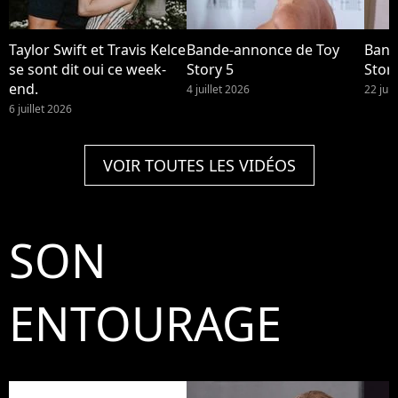
Taylor Swift et Travis Kelce
Bande-annonce de Toy
Band
se sont dit oui ce week-
Story 5
Story
end.
4 juillet 2026
22 jui
6 juillet 2026
VOIR TOUTES LES VIDÉOS
SON
ENTOURAGE