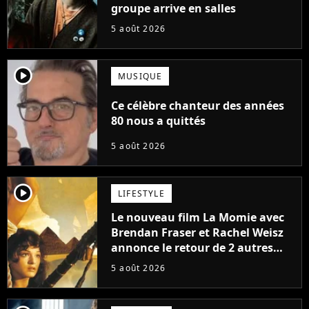
groupe arrive en salles
5 août 2026
player2
MUSIQUE
Ce célèbre chanteur des années
80 nous a quittés
5 août 2026
player2
LIFESTYLE
Le nouveau film La Momie avec
Brendan Fraser et Rachel Weisz
annonce le retour de 2 autres
personnages emblématiques de
5 août 2026
la saga