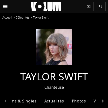
menu
newsletter
search
Accueil
Célébrités
Taylor Swift
TAYLOR SWIFT
Chanteuse
chevron_left
chevron_right
Albums & Singles
Actualités
Photos
Vidéos