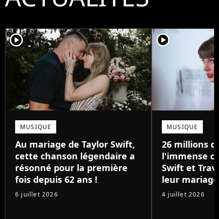
player2
player2
MUSIQUE
MUSIQUE
Au mariage de Taylor Swift,
26 millions de
cette chanson légendaire a
l'immense ca
résonné pour la première
Swift et Trav
fois depuis 62 ans !
leur mariage
6 juillet 2026
4 juillet 2026