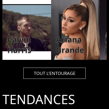
Calvin
Ariana
K
Harris
Grande
J
TOUT L'ENTOURAGE
TENDANCES