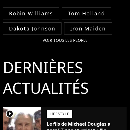
Robin Williams
Tom Holland
Dakota Johnson
Iron Maiden
VOIR TOUS LES PEOPLE
DERNIÈRES
ACTUALITÉS
player2
LIFESTYLE
Le fils de Michael Douglas a