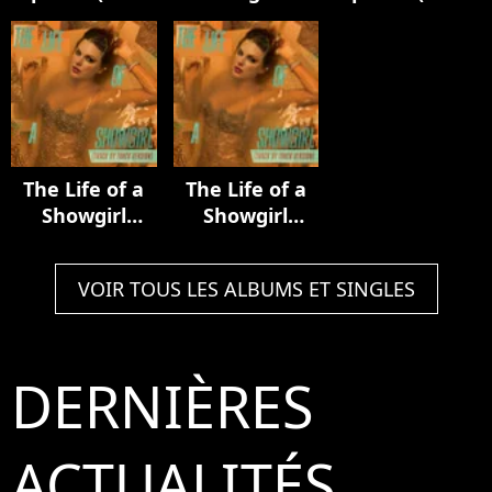
Luxury Remix)
Acoustic
In My Tower
Collection
Acoustic
Version)
The Life of a
The Life of a
Showgirl
Showgirl
(Track by
(Track by
Track Version)
Track Version)
VOIR TOUS LES ALBUMS ET SINGLES
DERNIÈRES
ACTUALITÉS