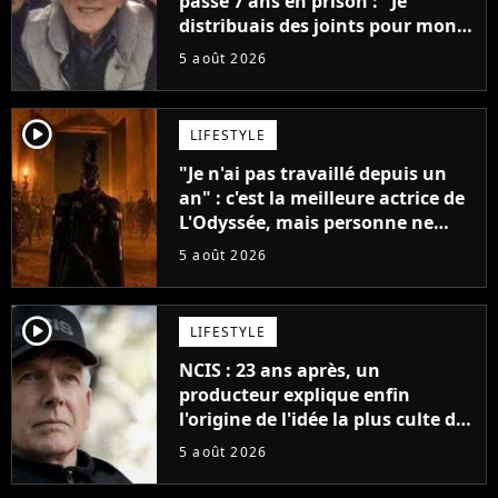
passé 7 ans en prison : "Je
distribuais des joints pour mon
père"
5 août 2026
player2
LIFESTYLE
"Je n'ai pas travaillé depuis un
an" : c'est la meilleure actrice de
L'Odyssée, mais personne ne
veut lui donner de rôle au
5 août 2026
cinéma
player2
LIFESTYLE
NCIS : 23 ans après, un
producteur explique enfin
l'origine de l'idée la plus culte de
la série (et on ne parle pas du
5 août 2026
bateau)