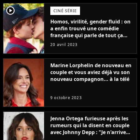
player2
CINÉ SÉRIE
Homos, virilité, gender fluid : on
a enfin trouvé une comédie
française qui parle de tout ça
sans être super ringarde
20 avril 2023
Marine Lorphelin de nouveau en
couple et vous aviez déjà vu son
nouveau compagnon... à la télé
9 octobre 2023
Jenna Ortega furieuse après les
rumeurs qui la disent en couple
avec Johnny Depp : "Je n'arrive
même pas..."