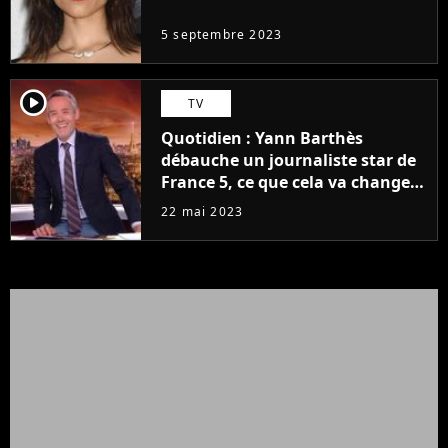
5 septembre 2023
player2
TV
Quotidien : Yann Barthès
débauche un journaliste star de
France 5, ce que cela va changer
à la rentrée
22 mai 2023