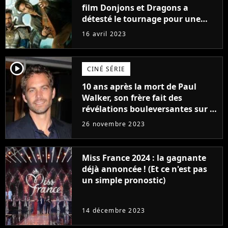
film Donjons et Dragons a
détesté le tournage pour une
raison très spéciale
16 avril 2023
player2
CINÉ SÉRIE
10 ans après la mort de Paul
Walker, son frère fait des
révélations bouleversantes sur la
réaction des acteurs de Fast and
26 novembre 2023
Furious
Miss France 2024 : la gagnante
déjà annoncée ! (Et ce n'est pas
un simple pronostic)
14 décembre 2023