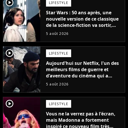
player2
LIFESTYLE
Star Wars : 50 ans après, une
nouvelle version de ce classique
de la science-fiction va sortir,
mais on ne la verra jamais en
5 août 2026
France
player2
LIFESTYLE
Aujourd'hui sur Netflix, l'un des
meilleurs films de guerre et
d'aventure du cinéma qui a
connu un succès retentissant à
5 août 2026
son époque
player2
LIFESTYLE
Vous ne la verrez pas à l'écran,
mais Madonna a fortement
inspiré ce nouveau film très