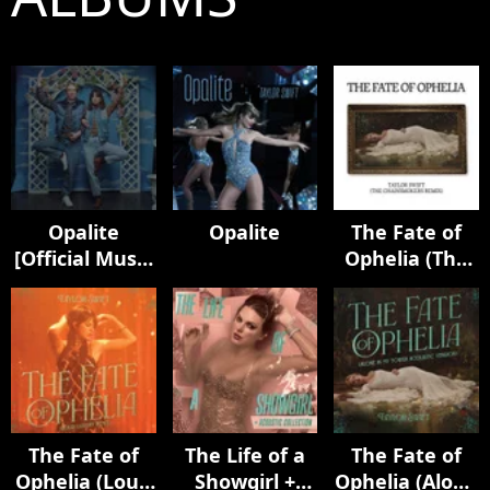
Opalite
Opalite
The Fate of
[Official Music
Ophelia (The
Video
Chainsmokers
(Extended
Remix)
Versions)]
The Fate of
The Life of a
The Fate of
Ophelia (Loud
Showgirl +
Ophelia (Alone