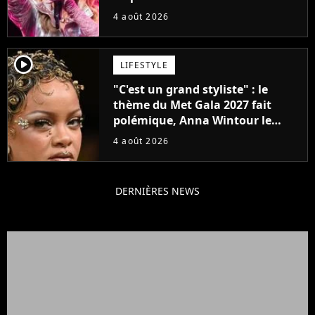
attendu
4 août 2026
player2
LIFESTYLE
"C'est un grand styliste" : le
thème du Met Gala 2027 fait
polémique, Anna Wintour le
défend
4 août 2026
DERNIÈRES NEWS