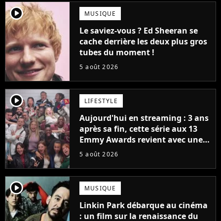
player2
MUSIQUE
Le saviez-vous ? Ed Sheeran se
cache derrière les deux plus gros
tubes du moment !
5 août 2026
player2
LIFESTYLE
Aujourd'hui en streaming : 3 ans
après sa fin, cette série aux 13
Emmy Awards revient avec une
suite... totalement différente
5 août 2026
player2
MUSIQUE
Linkin Park débarque au cinéma
: un film sur la renaissance du