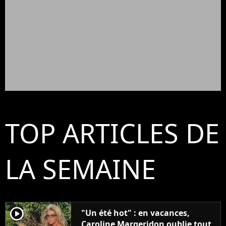
TOP ARTICLES DE
LA SEMAINE
player2
"Un été hot" : en vacances,
Caroline Margeridon oublie tout,