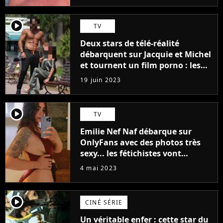
player2
TV
Deux stars de télé-réalité
débarquent sur Jacquie et Michel
et tournent un film porno : les
premières images du tournage
19 juin 2023
(exclu)
player2
TV
Emilie Nef Naf débarque sur
OnlyFans avec des photos très
sexy... les fétichistes vont
prendre leur pied !
4 mai 2023
player2
CINÉ SÉRIE
Un véritable enfer : cette star du