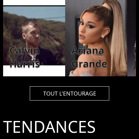
Calvin
Ariana
K
Harris
Grande
J
TOUT L'ENTOURAGE
TENDANCES