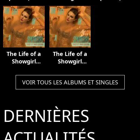
Luxury Remix)
Acoustic
In My Tower
Collection
Acoustic
Version)
The Life of a
The Life of a
Showgirl
Showgirl
(Track by
(Track by
Track Version)
Track Version)
VOIR TOUS LES ALBUMS ET SINGLES
DERNIÈRES
ACTUALITÉS