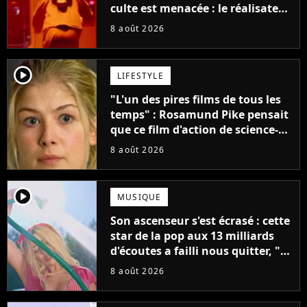
culte est menacée : le réalisateur
claque la porte pour "différends
8 août 2026
créatifs"
player2
LIFESTYLE
"L'un des pires films de tous les
temps" : Rosamund Pike pensait
que ce film d'action de science-
fiction avec Dwayne Johnson
8 août 2026
mettrait fin à sa carrière
player2
MUSIQUE
Son ascenseur s'est écrasé : cette
star de la pop aux 13 milliards
d'écoutes a failli nous quitter, "Je
pensais ne plus jamais chanter"
8 août 2026