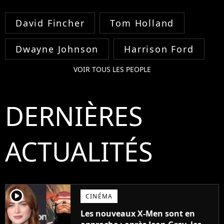
David Fincher
Tom Holland
Dwayne Johnson
Harrison Ford
VOIR TOUS LES PEOPLE
DERNIÈRES
ACTUALITÉS
player2
CINÉMA
Les nouveaux X-Men sont en