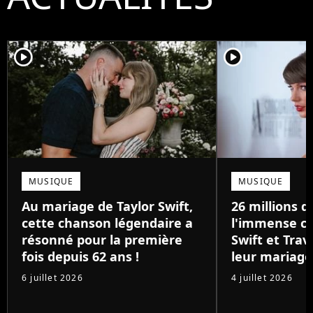
player2
player2
MUSIQUE
MUSIQUE
Au mariage de Taylor Swift,
26 millions de
cette chanson légendaire a
l'immense ca
résonné pour la première
Swift et Trav
fois depuis 62 ans !
leur mariage
6 juillet 2026
4 juillet 2026