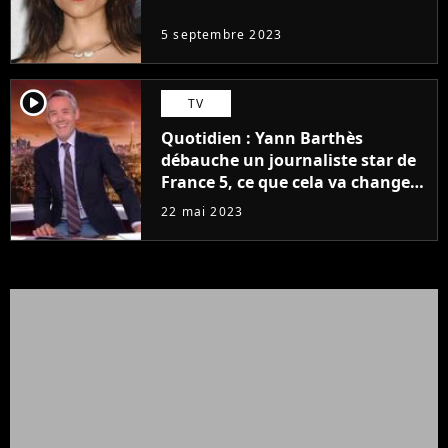
5 septembre 2023
player2
TV
Quotidien : Yann Barthès
débauche un journaliste star de
France 5, ce que cela va changer
à la rentrée
22 mai 2023