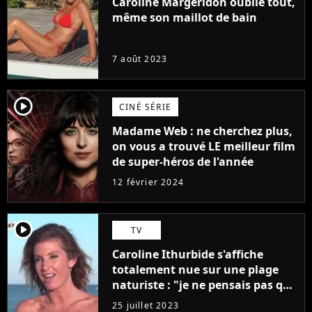
Caroline Margeridon oublie tout,
même son maillot de bain
7 août 2023
player2
CINÉ SÉRIE
Madame Web : ne cherchez plus,
on vous a trouvé LE meilleur film
de super-héros de l'année
12 février 2024
player2
TV
Caroline Ithurbide s'affiche
totalement nue sur une plage
naturiste : "je ne pensais pas que
j'arriverais à le faire..."
25 juillet 2023