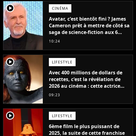
player2
CINÉMA
Avatar, c'est bientôt fini ? James
Cameron prêt à mettre de côté sa
saga de science-fiction aux 6
milliards de recettes
10:24
player2
LIFESTYLE
Avec 400 millions de dollars de
recettes, c'est la révélation de
2026 au cinéma : cette actrice
adorée prête à remplacer
09:23
Jennifer Lawrence chez Marvel
player2
LIFESTYLE
6ème film le plus puissant de
2025, la suite de cette franchise