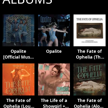
Opalite
Opalite
The Fate of
[Official Music
Ophelia (The
Video
Chainsmokers
(Extended
Remix)
Versions)]
The Fate of
The Life of a
The Fate of
Ophelia (Loud
Showgirl +
Ophelia (Alone