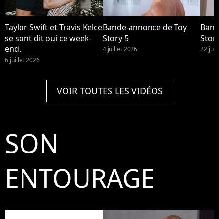
Taylor Swift et Travis Kelce
Bande-annonce de Toy
Band
se sont dit oui ce week-
Story 5
Story
end.
4 juillet 2026
22 jui
6 juillet 2026
VOIR TOUTES LES VIDÉOS
SON
ENTOURAGE