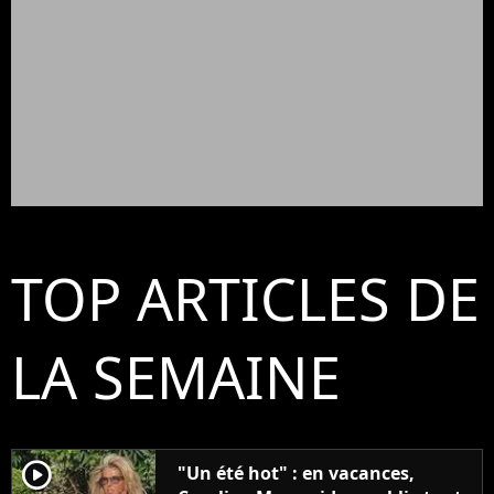
TOP ARTICLES DE
LA SEMAINE
player2
"Un été hot" : en vacances,