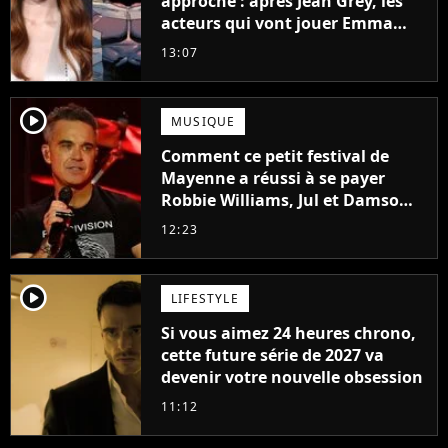
approche : après Jean Grey, les
acteurs qui vont jouer Emma
Frost et Cyclope trouvés !
13:07
player2
MUSIQUE
Comment ce petit festival de
Mayenne a réussi à se payer
Robbie Williams, Jul et Damso
cette année ?
12:23
player2
LIFESTYLE
Si vous aimez 24 heures chrono,
cette future série de 2027 va
devenir votre nouvelle obsession
11:12