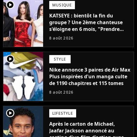
player2
MUSIQUE
KATSEYE : bientôt la fin du
groupe ? Une 2ème chanteuse
s'éloigne en 6 mois, "Prendre
cette décision n’a pas été facile"
8 août 2026
player2
STYLE
Nike annonce 3 paires de Air Max
Plus inspirées d'un manga culte
de 1190 chapitres et 115 tomes
8 août 2026
player2
LIFESTYLE
Après le carton de Michael,
Jaafar Jackson annoncé au