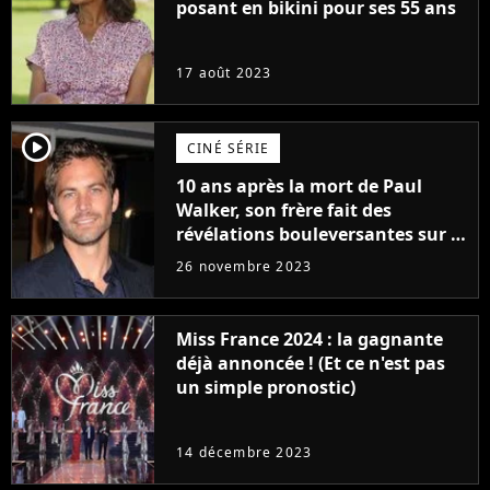
posant en bikini pour ses 55 ans
17 août 2023
player2
CINÉ SÉRIE
10 ans après la mort de Paul
Walker, son frère fait des
révélations bouleversantes sur la
réaction des acteurs de Fast and
26 novembre 2023
Furious
Miss France 2024 : la gagnante
déjà annoncée ! (Et ce n'est pas
un simple pronostic)
14 décembre 2023