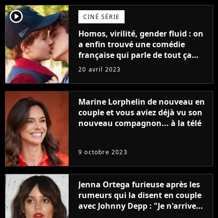
player2
CINÉ SÉRIE
Homos, virilité, gender fluid : on
a enfin trouvé une comédie
française qui parle de tout ça
sans être super ringarde
20 avril 2023
Marine Lorphelin de nouveau en
couple et vous aviez déjà vu son
nouveau compagnon... à la télé
9 octobre 2023
Jenna Ortega furieuse après les
rumeurs qui la disent en couple
avec Johnny Depp : "Je n'arrive
même pas..."