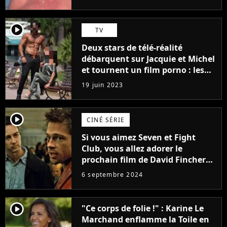
player2
TV
Deux stars de télé-réalité
débarquent sur Jacquie et Michel
et tournent un film porno : les
premières images du tournage
19 juin 2023
(exclu)
player2
CINÉ SÉRIE
Si vous aimez Seven et Fight
Club, vous allez adorer le
prochain film de David Fincher
avec lequel il se réinvente
6 septembre 2024
complètement
player2
"Ce corps de folie !" : Karine Le
Marchand enflamme la Toile en