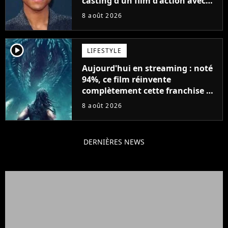
casting d'un film d'action avec
Will Smith
8 août 2026
player2
LIFESTYLE
Aujourd'hui en streaming : noté
94%, ce film réinvente
complètement cette franchise de
science-fiction vieille de 40 ans
8 août 2026
DERNIÈRES NEWS