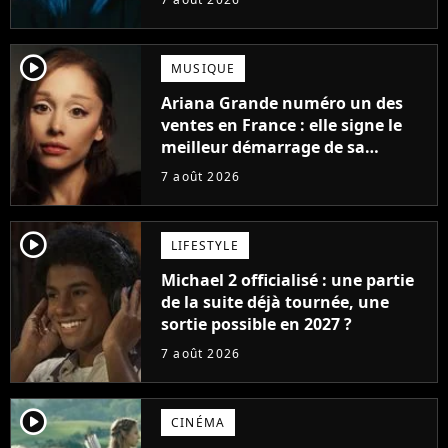
player2
MUSIQUE
Ariana Grande numéro un des
ventes en France : elle signe le
meilleur démarrage de sa
carrière avec son album Petal
7 août 2026
player2
LIFESTYLE
Michael 2 officialisé : une partie
de la suite déjà tournée, une
sortie possible en 2027 ?
7 août 2026
player2
CINÉMA