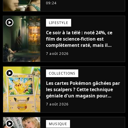
21ème siècle
09:24
player2
LIFESTYLE
Ce soir à la télé : noté 24%, ce
film de science-fiction est
complètement raté, mais il
aurait pu être encore pire à
7 août 2026
cause de son acteur
player2
COLLECTIONS
Les cartes Pokémon gâchées par
les scalpers ? Cette technique
géniale d'un magasin pour
ruiner les revendeurs
7 août 2026
player2
MUSIQUE