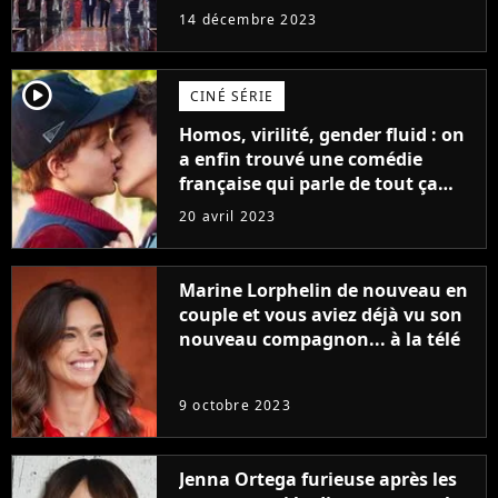
14 décembre 2023
player2
CINÉ SÉRIE
Homos, virilité, gender fluid : on
a enfin trouvé une comédie
française qui parle de tout ça
sans être super ringarde
20 avril 2023
Marine Lorphelin de nouveau en
couple et vous aviez déjà vu son
nouveau compagnon... à la télé
9 octobre 2023
Jenna Ortega furieuse après les