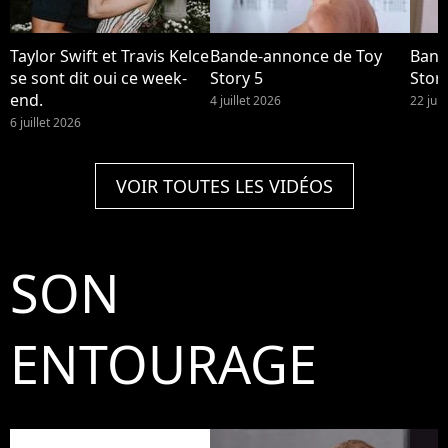
Taylor Swift et Travis Kelce
Bande-annonce de Toy
Band
se sont dit oui ce week-
Story 5
Story
end.
4 juillet 2026
22 jui
6 juillet 2026
VOIR TOUTES LES VIDÉOS
SON
ENTOURAGE