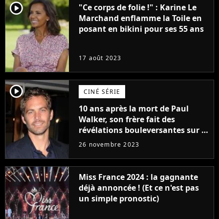
player2
"Ce corps de folie !" : Karine Le
Marchand enflamme la Toile en
posant en bikini pour ses 55 ans
17 août 2023
player2
CINÉ SÉRIE
10 ans après la mort de Paul
Walker, son frère fait des
révélations bouleversantes sur la
réaction des acteurs de Fast and
26 novembre 2023
Furious
Miss France 2024 : la gagnante
déjà annoncée ! (Et ce n'est pas
un simple pronostic)