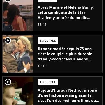
Après Marine et Helena Bailly,
cette candidate de la Star
Academy adorée du public
annonce son premier album,
11:44
"C'est tellement puissant"
player2
LIFESTYLE
Ils sont mariés depuis 75 ans,
c'est le couple le plus durable
d'Hollywood : "Nous avons
avancé jour après jour, et les
10:16
jours se sont transformés en
décennies"
player2
LIFESTYLE
Aujourd'hui sur Netflix : inspiré
d'une histoire vraie glaçante,
c'est l'un des meilleurs films du