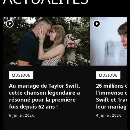
player2
player2
MUSIQUE
MUSIQUE
Au mariage de Taylor Swift,
26 millions de
cette chanson légendaire a
l'immense ca
résonné pour la première
Swift et Trav
fois depuis 62 ans !
leur mariage
6 juillet 2026
4 juillet 2026