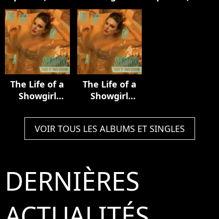
Luxury Remix)
Acoustic
In My Tower
Collection
Acoustic
Version)
The Life of a
The Life of a
Showgirl
Showgirl
(Track by
(Track by
Track Version)
Track Version)
VOIR TOUS LES ALBUMS ET SINGLES
DERNIÈRES
ACTUALITÉS