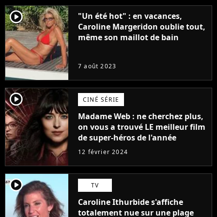
player2
"Un été hot" : en vacances,
Caroline Margeridon oublie tout,
même son maillot de bain
7 août 2023
player2
CINÉ SÉRIE
Madame Web : ne cherchez plus,
on vous a trouvé LE meilleur film
de super-héros de l'année
12 février 2024
player2
TV
Caroline Ithurbide s'affiche
totalement nue sur une plage