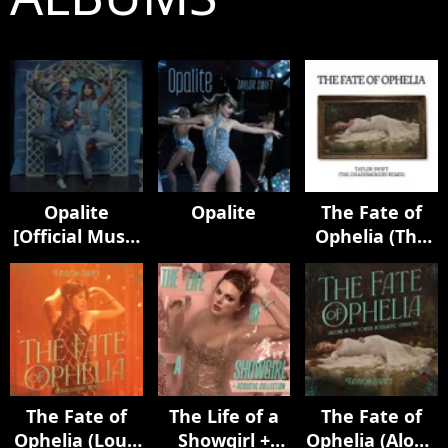
Opalite
Opalite
The Fate of
[Official Music
Ophelia (The
Video
Chainsmokers
(Extended
Remix)
Versions)]
The Fate of
The Life of a
The Fate of
Ophelia (Loud
Showgirl +
Ophelia (Alone