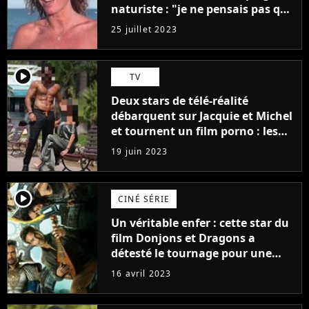
naturiste : "je ne pensais pas que
j'arriverais à le faire..."
25 juillet 2023
player2
TV
Deux stars de télé-réalité
débarquent sur Jacquie et Michel
et tournent un film porno : les
premières images du tournage
19 juin 2023
(exclu)
player2
CINÉ SÉRIE
Un véritable enfer : cette star du
film Donjons et Dragons a
détesté le tournage pour une
raison très spéciale
16 avril 2023