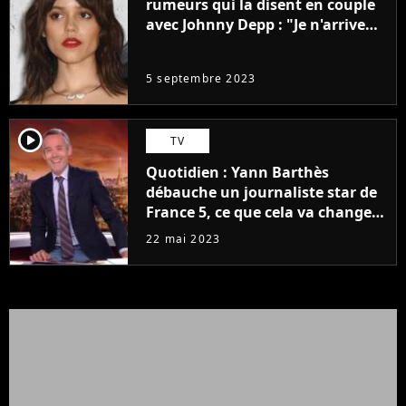
rumeurs qui la disent en couple
avec Johnny Depp : "Je n'arrive
même pas..."
5 septembre 2023
player2
TV
Quotidien : Yann Barthès
débauche un journaliste star de
France 5, ce que cela va changer
à la rentrée
22 mai 2023