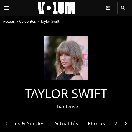
menu
newsletter
search
Accueil
Célébrités
Taylor Swift
TAYLOR SWIFT
Chanteuse
chevron_left
chevron_right
Albums & Singles
Actualités
Photos
Vidéos