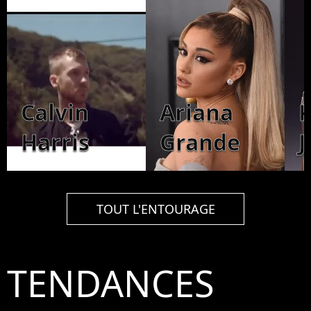
Calvin
Ariana
K
Harris
Grande
J
TOUT L'ENTOURAGE
TENDANCES