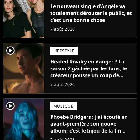
Le nouveau single d'Angèle va
totalement dérouter le public, et
c'est une bonne chose
7 août 2026
player2
LIFESTYLE
Heated Rivalry en danger ? La
saison 2 gâchée par les fans, le
créateur pousse un coup de
gueule
7 août 2026
player2
MUSIQUE
Phoebe Bridgers : j'ai écouté en
avant-première son nouvel
album, c'est le bijou de la fin
d'été
7 août 2026