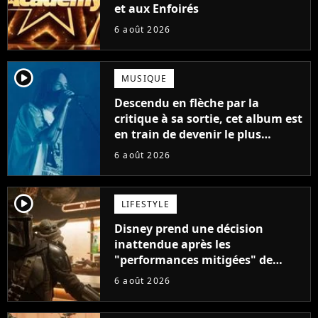
et aux Enfoirés
6 août 2026
player2
MUSIQUE
Descendu en flèche par la
critique à sa sortie, cet album est
en train de devenir le plus
populaire de son auteur
6 août 2026
player2
LIFESTYLE
Disney prend une décision
inattendue après les
"performances mitigées" de
Vaiana et The Mandalorian &
6 août 2026
Grogu au box-office