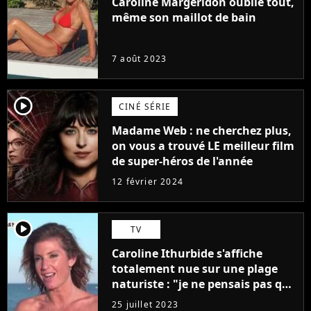
Caroline Margeridon oublie tout,
même son maillot de bain
7 août 2023
player2
CINÉ SÉRIE
Madame Web : ne cherchez plus,
on vous a trouvé LE meilleur film
de super-héros de l'année
12 février 2024
player2
TV
Caroline Ithurbide s'affiche
totalement nue sur une plage
naturiste : "je ne pensais pas que
j'arriverais à le faire..."
25 juillet 2023