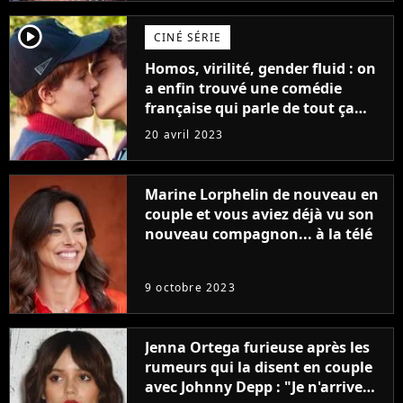
player2
CINÉ SÉRIE
Homos, virilité, gender fluid : on
a enfin trouvé une comédie
française qui parle de tout ça
sans être super ringarde
20 avril 2023
Marine Lorphelin de nouveau en
couple et vous aviez déjà vu son
nouveau compagnon... à la télé
9 octobre 2023
Jenna Ortega furieuse après les
rumeurs qui la disent en couple
avec Johnny Depp : "Je n'arrive