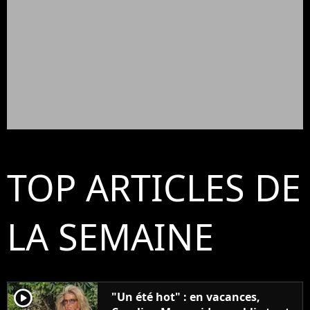
TOP ARTICLES DE
LA SEMAINE
player2
"Un été hot" : en vacances,