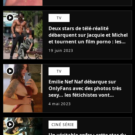
player2
TV
Deux stars de télé-réalité
débarquent sur Jacquie et Michel
et tournent un film porno : les
premières images du tournage
19 juin 2023
(exclu)
player2
TV
Emilie Nef Naf débarque sur
OnlyFans avec des photos très
sexy... les fétichistes vont
prendre leur pied !
4 mai 2023
player2
CINÉ SÉRIE