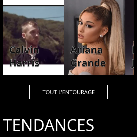
Calvin
Ariana
K
Harris
Grande
J
TOUT L'ENTOURAGE
TENDANCES