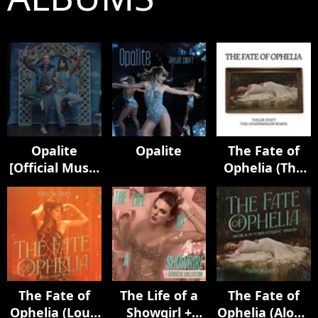
Opalite
Opalite
The Fate of
[Official Music
Ophelia (The
Video
Chainsmokers
(Extended
Remix)
Versions)]
The Fate of
The Life of a
The Fate of
Ophelia (Loud
Showgirl +
Ophelia (Alone