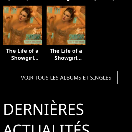
Luxury Remix)
Acoustic
In My Tower
Collection
Acoustic
Version)
The Life of a
The Life of a
Showgirl
Showgirl
(Track by
(Track by
Track Version)
Track Version)
VOIR TOUS LES ALBUMS ET SINGLES
DERNIÈRES
ACTUALITÉS