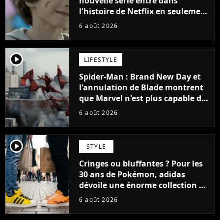
nouvelle série entre dans
l'histoire de Netflix en seulement
48 jours
6 août 2026
player2
LIFESTYLE
Spider-Man : Brand New Day et
l'annulation de Blade montrent
que Marvel n'est plus capable de
faire quoi que ce soit de simple
6 août 2026
player2
STYLE
Cringes ou bluffantes ? Pour les
30 ans de Pokémon, adidas
dévoile une énorme collection de
sneakers et je ne sais pas quoi en
6 août 2026
penser