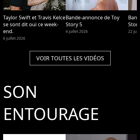
Taylor Swift et Travis Kelce
Bande-annonce de Toy
Band
se sont dit oui ce week-
Story 5
Story
end.
4 juillet 2026
22 jui
6 juillet 2026
VOIR TOUTES LES VIDÉOS
SON
ENTOURAGE