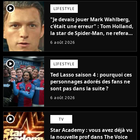
player2
LIFESTYLE
"Je devais jouer Mark Wahlberg,
c'était une erreur" : Tom Holland,
la star de Spider-Man, ne referait
pas ce blockbuster
6 août 2026
player2
LIFESTYLE
Ted Lasso saison 4 : pourquoi ces
personnages adorés des fans ne
sont pas dans la suite ?
6 août 2026
player2
TV
Star Academy : vous avez déjà vu
la nouvelle prof dans The Voice