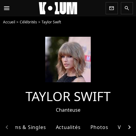
menu
newsletter
search
Accueil
Célébrités
Taylor Swift
TAYLOR SWIFT
Chanteuse
chevron_left
chevron_right
Albums & Singles
Actualités
Photos
Vidéos