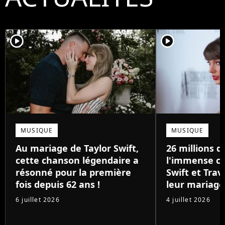
player2
player2
MUSIQUE
MUSIQUE
Au mariage de Taylor Swift,
26 millions de
cette chanson légendaire a
l'immense ca
résonné pour la première
Swift et Trav
fois depuis 62 ans !
leur mariage
6 juillet 2026
4 juillet 2026