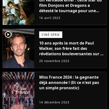
Un véritable enfer : cette star du
film Donjons et Dragons a
détesté le tournage pour une
raison très spéciale
16 avril 2023
player2
CINÉ SÉRIE
10 ans après la mort de Paul
Walker, son frère fait des
révélations bouleversantes sur la
réaction des acteurs de Fast and
26 novembre 2023
Furious
Miss France 2024 : la gagnante
déjà annoncée ! (Et ce n'est pas
un simple pronostic)
14 décembre 2023