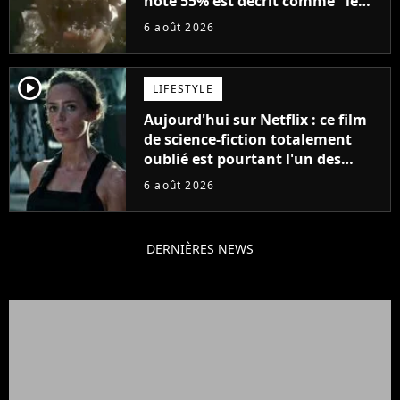
noté 55% est décrit comme "le
plus stupide de l'année"
6 août 2026
player2
LIFESTYLE
Aujourd'hui sur Netflix : ce film
de science-fiction totalement
oublié est pourtant l'un des
meilleurs des années 2010
6 août 2026
DERNIÈRES NEWS