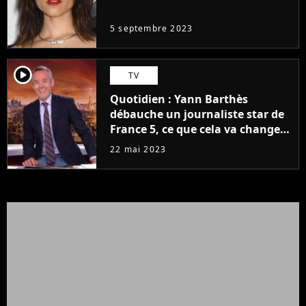
même pas..."
5 septembre 2023
player2
TV
Quotidien : Yann Barthès
débauche un journaliste star de
France 5, ce que cela va changer
à la rentrée
22 mai 2023