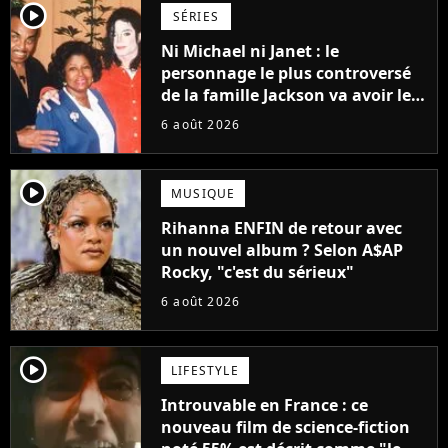
player2
SÉRIES
Ni Michael ni Janet : le
personnage le plus controversé
de la famille Jackson va avoir le
droit à sa propre série
6 août 2026
player2
MUSIQUE
Rihanna ENFIN de retour avec
un nouvel album ? Selon A$AP
Rocky, "c'est du sérieux"
6 août 2026
player2
LIFESTYLE
Introuvable en France : ce
nouveau film de science-fiction