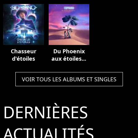
de France
Multiverse
(Stadium
(Live au Stade
Edition
Edition)
de France,
2023)
Chasseur
Du Phoenix
d'étoiles
aux étoiles...
VOIR TOUS LES ALBUMS ET SINGLES
DERNIÈRES
ACTUALITÉS