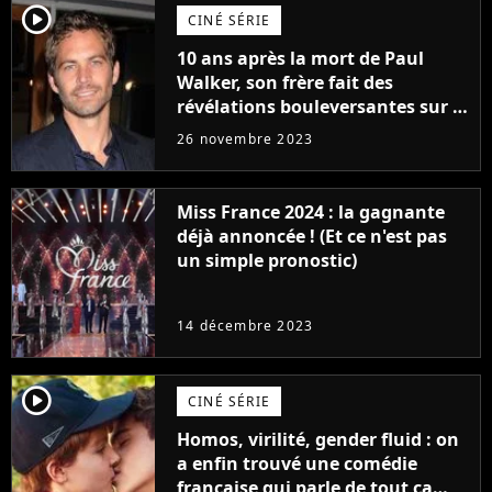
player2
CINÉ SÉRIE
10 ans après la mort de Paul
Walker, son frère fait des
révélations bouleversantes sur la
réaction des acteurs de Fast and
26 novembre 2023
Furious
Miss France 2024 : la gagnante
déjà annoncée ! (Et ce n'est pas
un simple pronostic)
14 décembre 2023
player2
CINÉ SÉRIE
Homos, virilité, gender fluid : on
a enfin trouvé une comédie
française qui parle de tout ça