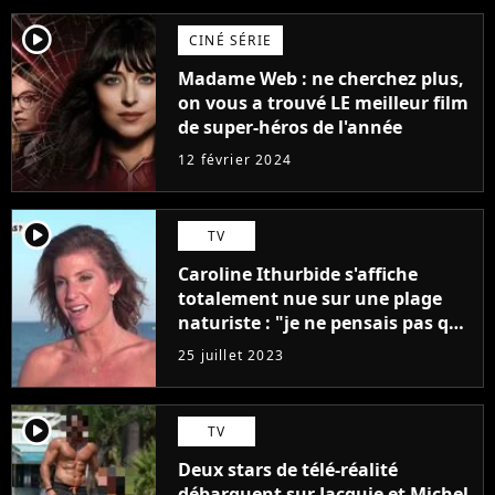
player2
CINÉ SÉRIE
Madame Web : ne cherchez plus,
on vous a trouvé LE meilleur film
de super-héros de l'année
12 février 2024
player2
TV
Caroline Ithurbide s'affiche
totalement nue sur une plage
naturiste : "je ne pensais pas que
j'arriverais à le faire..."
25 juillet 2023
player2
TV
Deux stars de télé-réalité
débarquent sur Jacquie et Michel