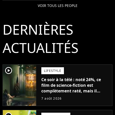
VOIR TOUS LES PEOPLE
DERNIÈRES
ACTUALITÉS
player2
LIFESTYLE
Ce soir à la télé : noté 24%, ce
film de science-fiction est
complètement raté, mais il
aurait pu être encore pire à
7 août 2026
cause de son acteur