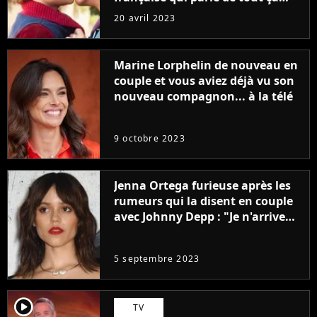
sans être super ringarde
20 avril 2023
Marine Lorphelin de nouveau en
couple et vous aviez déjà vu son
nouveau compagnon... à la télé
9 octobre 2023
Jenna Ortega furieuse après les
rumeurs qui la disent en couple
avec Johnny Depp : "Je n'arrive
même pas..."
5 septembre 2023
player2
TV