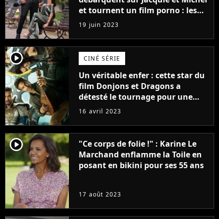
et tournent un film porno : les
premières images du tournage
19 juin 2023
(exclu)
player2
CINÉ SÉRIE
Un véritable enfer : cette star du
film Donjons et Dragons a
détesté le tournage pour une
raison très spéciale
16 avril 2023
player2
"Ce corps de folie !" : Karine Le
Marchand enflamme la Toile en
posant en bikini pour ses 55 ans
17 août 2023