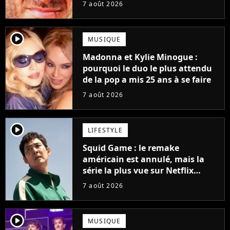
grands succès de tous les temps
7 août 2026
player2
MUSIQUE
Madonna et Kylie Minogue :
pourquoi le duo le plus attendu
de la pop a mis 25 ans à se faire
7 août 2026
player2
LIFESTYLE
Squid Game : le remake
américain est annulé, mais la
série la plus vue sur Netflix
pourrait avoir une version
7 août 2026
française
player2
MUSIQUE