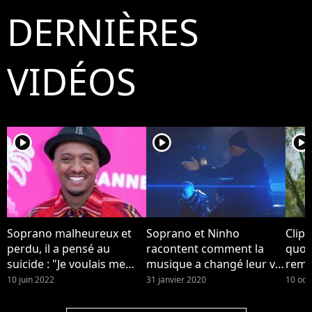
DERNIÈRES
VIDÉOS
player2
player2
player2
Soprano malheureux et
Soprano et Ninho
Clip 
perdu, il a pensé au
racontent comment la
quot
suicide : "Je voulais me
musique a changé leur vie
reme
casser de ce monde
dans le clip "Musica"
son 
10 juin 2022
31 janvier 2020
10 oct
pourri"
touc