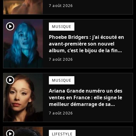
gueule
7 août 2026
player2
MUSIQUE
Phoebe Bridgers : j'ai écouté en
avant-première son nouvel
album, c'est le bijou de la fin
d'été
7 août 2026
player2
MUSIQUE
Ariana Grande numéro un des
ventes en France : elle signe le
meilleur démarrage de sa
carrière avec son album Petal
7 août 2026
player2
LIFESTYLE