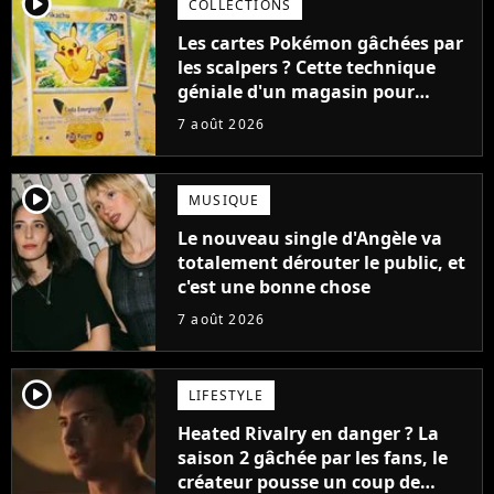
player2
COLLECTIONS
Les cartes Pokémon gâchées par
les scalpers ? Cette technique
géniale d'un magasin pour
ruiner les revendeurs
7 août 2026
player2
MUSIQUE
Le nouveau single d'Angèle va
totalement dérouter le public, et
c'est une bonne chose
7 août 2026
player2
LIFESTYLE
Heated Rivalry en danger ? La
saison 2 gâchée par les fans, le
créateur pousse un coup de