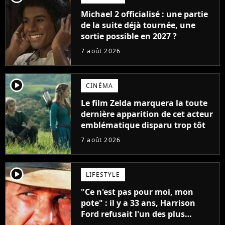
Michael 2 officialisé : une partie
de la suite déjà tournée, une
sortie possible en 2027 ?
7 août 2026
player2
CINÉMA
Le film Zelda marquera la toute
dernière apparition de cet acteur
emblématique disparu trop tôt
7 août 2026
player2
LIFESTYLE
"Ce n'est pas pour moi, mon
pote" : il y a 33 ans, Harrison
Ford refusait l'un des plus