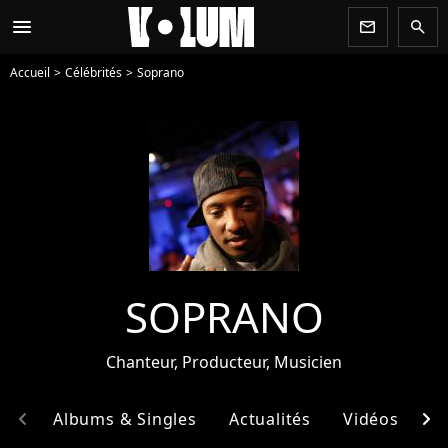
menu
newsletter
search
Accueil
Célébrités
Soprano
SOPRANO
Chanteur, Producteur, Musicien
chevron_left
chevron_right
hie
Albums & Singles
Actualités
Vidéos
E