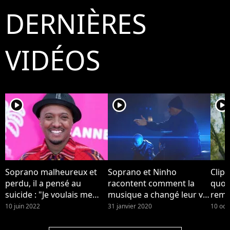
DERNIÈRES
VIDÉOS
player2
player2
player2
Soprano malheureux et
Soprano et Ninho
Clip 
perdu, il a pensé au
racontent comment la
quot
suicide : "Je voulais me
musique a changé leur vie
reme
casser de ce monde
dans le clip "Musica"
son 
10 juin 2022
31 janvier 2020
10 oct
pourri"
touc