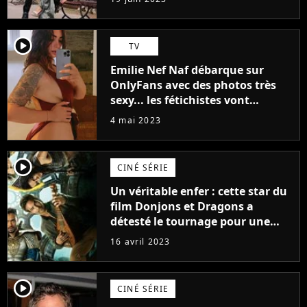
(exclu)
player2
TV
Emilie Nef Naf débarque sur
OnlyFans avec des photos très
sexy... les fétichistes vont
prendre leur pied !
4 mai 2023
player2
CINÉ SÉRIE
Un véritable enfer : cette star du
film Donjons et Dragons a
détesté le tournage pour une
raison très spéciale
16 avril 2023
player2
CINÉ SÉRIE