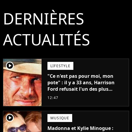
DERNIÈRES
ACTUALITÉS
player2
LIFESTYLE
"Ce n'est pas pour moi, mon
pote" : il y a 33 ans, Harrison
Ford refusait l'un des plus
grands succès de tous les temps
12:47
player2
MUSIQUE
Madonna et Kylie Minogue :