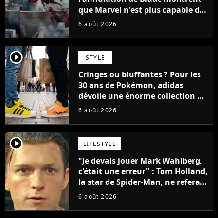
que Marvel n'est plus capable de
faire quoi que ce soit de simple
6 août 2026
player2
STYLE
Cringes ou bluffantes ? Pour les
30 ans de Pokémon, adidas
dévoile une énorme collection de
sneakers et je ne sais pas quoi en
6 août 2026
penser
player2
LIFESTYLE
"Je devais jouer Mark Wahlberg,
c'était une erreur" : Tom Holland,
la star de Spider-Man, ne referait
pas ce blockbuster
6 août 2026