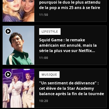
pourquoi le duo le plus attendu
de la pop a mis 25 ans à se faire
11:50
player2
LIFESTYLE
Squid Game : le remake
américain est annulé, mais la
série la plus vue sur Netflix
pourrait avoir une version
11:00
française
player2
MUSIQUE
"Un sentiment de délivrance" :
cet élève de la Star Academy
balance après la fin de la tournée
10:20