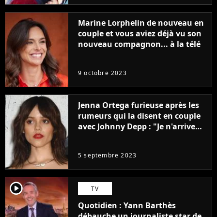
Marine Lorphelin de nouveau en
couple et vous aviez déjà vu son
nouveau compagnon... à la télé
9 octobre 2023
Jenna Ortega furieuse après les
rumeurs qui la disent en couple
avec Johnny Depp : "Je n'arrive
même pas..."
5 septembre 2023
player2
TV
Quotidien : Yann Barthès
débauche un journaliste star de