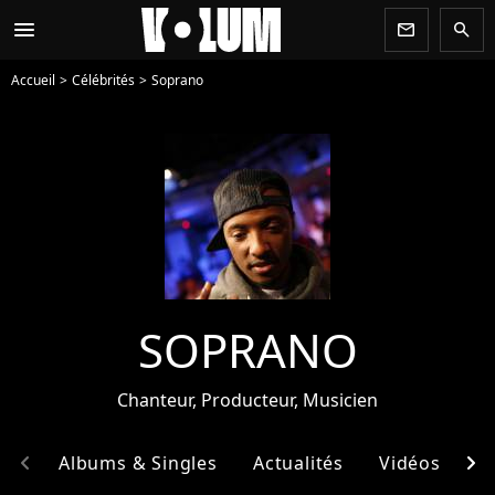
menu
newsletter
search
Accueil
Célébrités
Soprano
SOPRANO
Chanteur, Producteur, Musicien
chevron_left
chevron_right
hie
Albums & Singles
Actualités
Vidéos
E