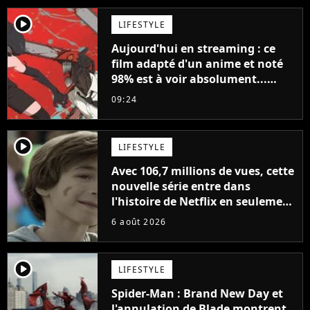
player2
LIFESTYLE
Aujourd'hui en streaming : ce
film adapté d'un anime et noté
98% est à voir absolument...
sinon vous ne comprendrez plus
09:24
la série
player2
LIFESTYLE
Avec 106,7 millions de vues, cette
nouvelle série entre dans
l'histoire de Netflix en seulement
48 jours
6 août 2026
player2
LIFESTYLE
Spider-Man : Brand New Day et
l'annulation de Blade montrent