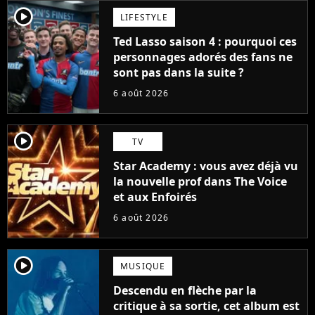
player2
LIFESTYLE
Ted Lasso saison 4 : pourquoi ces
personnages adorés des fans ne
sont pas dans la suite ?
6 août 2026
player2
TV
Star Academy : vous avez déjà vu
la nouvelle prof dans The Voice
et aux Enfoirés
6 août 2026
player2
MUSIQUE
Descendu en flèche par la
critique à sa sortie, cet album est