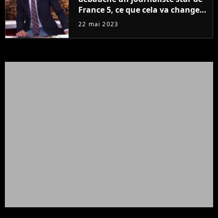
France 5, ce que cela va changer
à la rentrée
22 mai 2023