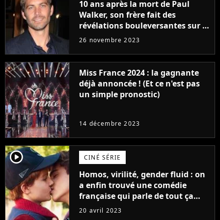
10 ans après la mort de Paul
Walker, son frère fait des
révélations bouleversantes sur la
réaction des acteurs de Fast and
26 novembre 2023
Furious
Miss France 2024 : la gagnante
déjà annoncée ! (Et ce n'est pas
un simple pronostic)
14 décembre 2023
player2
CINÉ SÉRIE
Homos, virilité, gender fluid : on
a enfin trouvé une comédie
française qui parle de tout ça
sans être super ringarde
20 avril 2023