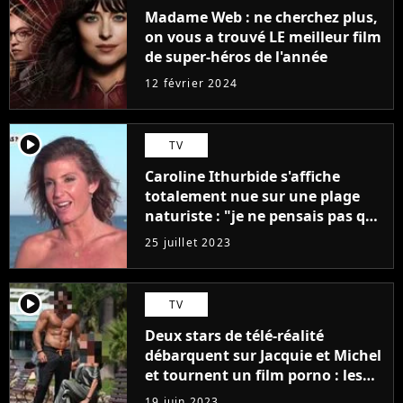
Madame Web : ne cherchez plus,
on vous a trouvé LE meilleur film
de super-héros de l'année
12 février 2024
player2
TV
Caroline Ithurbide s'affiche
totalement nue sur une plage
naturiste : "je ne pensais pas que
j'arriverais à le faire..."
25 juillet 2023
player2
TV
Deux stars de télé-réalité
débarquent sur Jacquie et Michel
et tournent un film porno : les
premières images du tournage
19 juin 2023