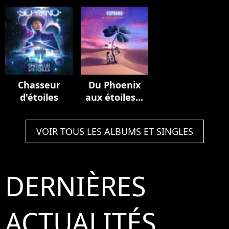
de France
Multiverse
(Stadium
(Live au Stade
Edition
Edition)
de France,
2023)
Chasseur
Du Phoenix
d'étoiles
aux étoiles...
VOIR TOUS LES ALBUMS ET SINGLES
DERNIÈRES
ACTUALITÉS