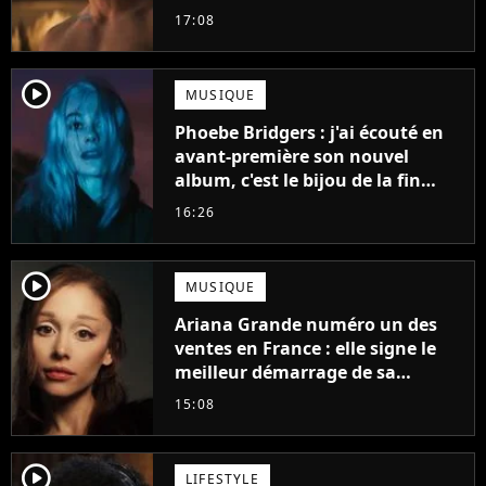
gueule
17:08
player2
MUSIQUE
Phoebe Bridgers : j'ai écouté en
avant-première son nouvel
album, c'est le bijou de la fin
d'été
16:26
player2
MUSIQUE
Ariana Grande numéro un des
ventes en France : elle signe le
meilleur démarrage de sa
carrière avec son album Petal
15:08
player2
LIFESTYLE