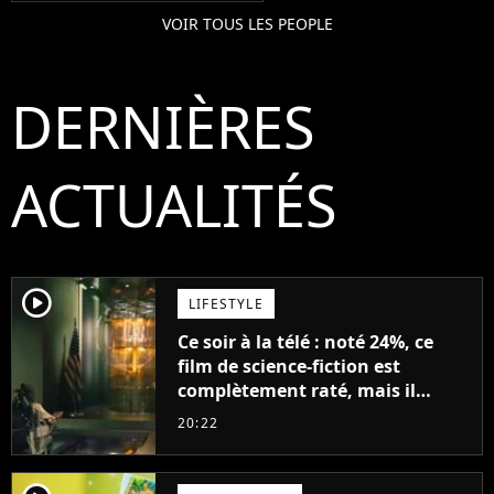
VOIR TOUS LES PEOPLE
DERNIÈRES
ACTUALITÉS
player2
LIFESTYLE
Ce soir à la télé : noté 24%, ce
film de science-fiction est
complètement raté, mais il
aurait pu être encore pire à
20:22
cause de son acteur