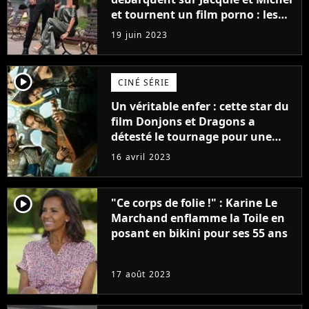
et tournent un film porno : les
premières images du tournage
19 juin 2023
(exclu)
player2
CINÉ SÉRIE
Un véritable enfer : cette star du
film Donjons et Dragons a
détesté le tournage pour une
raison très spéciale
16 avril 2023
player2
"Ce corps de folie !" : Karine Le
Marchand enflamme la Toile en
posant en bikini pour ses 55 ans
17 août 2023