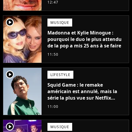
grands succès de tous les temps
12:47
player2
MUSIQUE
Madonna et Kylie Minogue :
pourquoi le duo le plus attendu
de la pop a mis 25 ans à se faire
11:50
player2
LIFESTYLE
Squid Game : le remake
américain est annulé, mais la
série la plus vue sur Netflix
pourrait avoir une version
11:00
française
player2
MUSIQUE