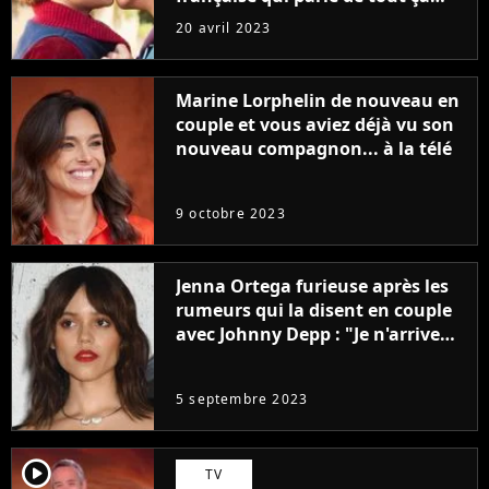
sans être super ringarde
20 avril 2023
Marine Lorphelin de nouveau en
couple et vous aviez déjà vu son
nouveau compagnon... à la télé
9 octobre 2023
Jenna Ortega furieuse après les
rumeurs qui la disent en couple
avec Johnny Depp : "Je n'arrive
même pas..."
5 septembre 2023
player2
TV