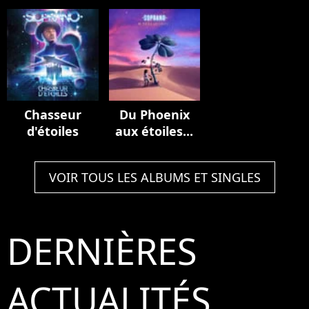
de France
Multiverse
(Stadium
(Live au Stade
Edition
Edition)
de France,
2023)
Chasseur
Du Phoenix
d'étoiles
aux étoiles...
VOIR TOUS LES ALBUMS ET SINGLES
DERNIÈRES
ACTUALITÉS