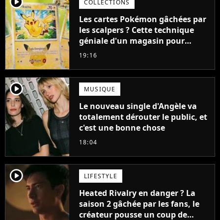
player2
COLLECTIONS
Les cartes Pokémon gâchées par
les scalpers ? Cette technique
géniale d'un magasin pour
ruiner les revendeurs
19:16
player2
MUSIQUE
Le nouveau single d'Angèle va
totalement dérouter le public, et
c'est une bonne chose
18:04
player2
LIFESTYLE
Heated Rivalry en danger ? La
saison 2 gâchée par les fans, le
créateur pousse un coup de