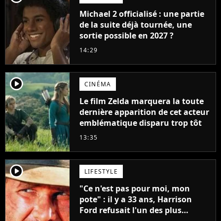
Michael 2 officialisé : une partie
de la suite déjà tournée, une
sortie possible en 2027 ?
14:29
player2
CINÉMA
Le film Zelda marquera la toute
dernière apparition de cet acteur
emblématique disparu trop tôt
13:35
player2
LIFESTYLE
"Ce n'est pas pour moi, mon
pote" : il y a 33 ans, Harrison
Ford refusait l'un des plus