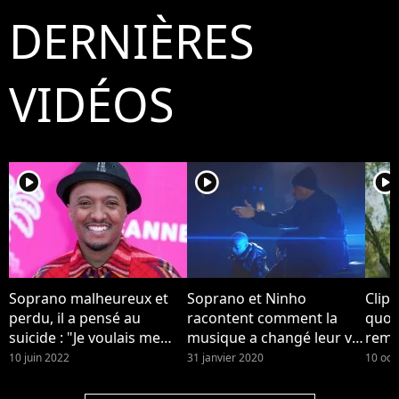
DERNIÈRES
VIDÉOS
player2
player2
player2
Soprano malheureux et
Soprano et Ninho
Clip 
perdu, il a pensé au
racontent comment la
quot
suicide : "Je voulais me
musique a changé leur vie
reme
casser de ce monde
dans le clip "Musica"
son 
10 juin 2022
31 janvier 2020
10 oct
pourri"
touc