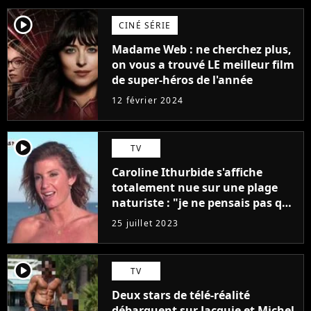
player2
CINÉ SÉRIE
Madame Web : ne cherchez plus,
on vous a trouvé LE meilleur film
de super-héros de l'année
12 février 2024
player2
TV
Caroline Ithurbide s'affiche
totalement nue sur une plage
naturiste : "je ne pensais pas que
j'arriverais à le faire..."
25 juillet 2023
player2
TV
Deux stars de télé-réalité
débarquent sur Jacquie et Michel