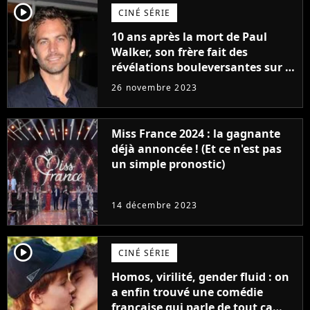
player2
CINÉ SÉRIE
10 ans après la mort de Paul
Walker, son frère fait des
révélations bouleversantes sur la
réaction des acteurs de Fast and
26 novembre 2023
Furious
Miss France 2024 : la gagnante
déjà annoncée ! (Et ce n'est pas
un simple pronostic)
14 décembre 2023
player2
CINÉ SÉRIE
Homos, virilité, gender fluid : on
a enfin trouvé une comédie
française qui parle de tout ça