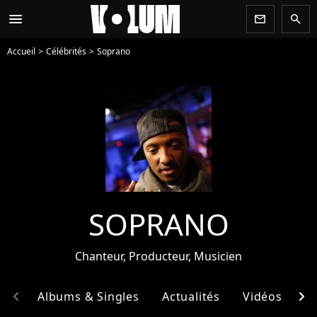
menu
newsletter
search
Accueil
Célébrités
Soprano
SOPRANO
Chanteur, Producteur, Musicien
chevron_left
chevron_right
hie
Albums & Singles
Actualités
Vidéos
E