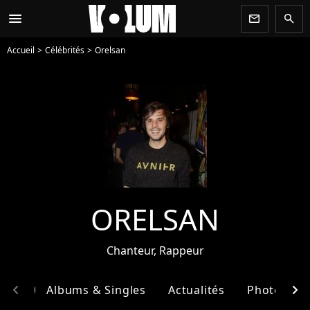
menu
newsletter
search
Accueil
Célébrités
Orelsan
ORELSAN
Chanteur, Rappeur
chevron_left
chevron_right
phie
Albums & Singles
Actualités
Photos