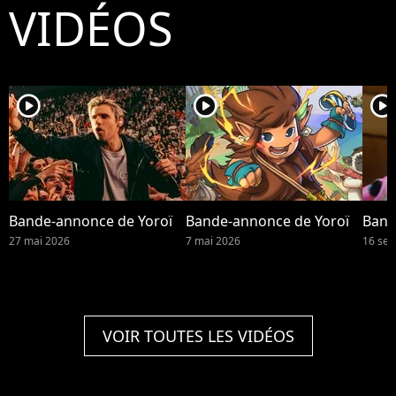
VIDÉOS
player2
player2
player2
Bande-annonce de Yoroï
Bande-annonce de Yoroï
Band
27 mai 2026
7 mai 2026
16 se
VOIR TOUTES LES VIDÉOS