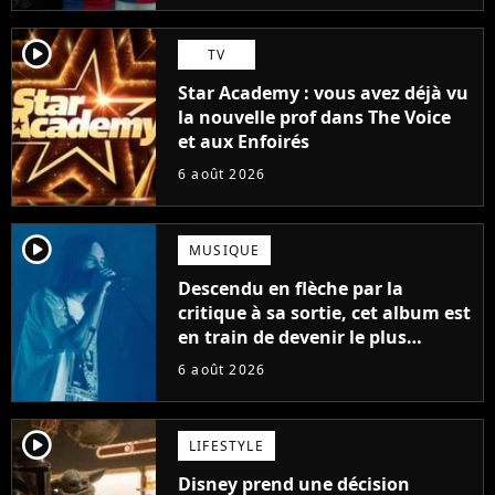
player2
TV
Star Academy : vous avez déjà vu
la nouvelle prof dans The Voice
et aux Enfoirés
6 août 2026
player2
MUSIQUE
Descendu en flèche par la
critique à sa sortie, cet album est
en train de devenir le plus
populaire de son auteur
6 août 2026
player2
LIFESTYLE
Disney prend une décision