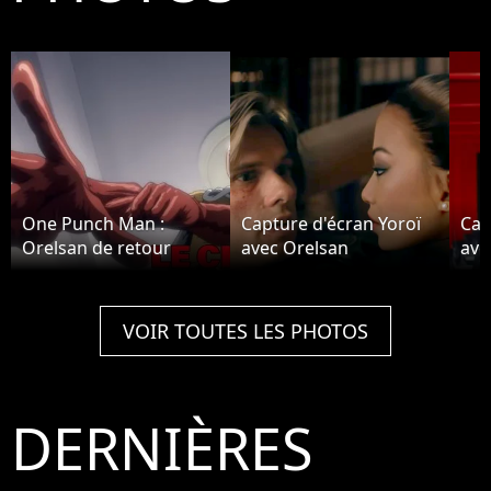
One Punch Man :
Capture d'écran Yoroï
Cap
Orelsan de retour
avec Orelsan
ave
VOIR TOUTES LES PHOTOS
DERNIÈRES