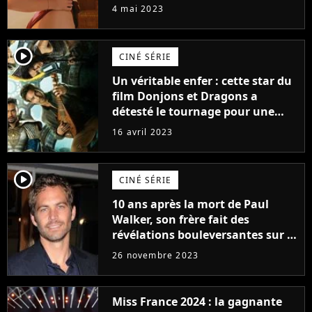
prendre leur pied !
4 mai 2023
player2
CINÉ SÉRIE
Un véritable enfer : cette star du
film Donjons et Dragons a
détesté le tournage pour une
raison très spéciale
16 avril 2023
player2
CINÉ SÉRIE
10 ans après la mort de Paul
Walker, son frère fait des
révélations bouleversantes sur la
réaction des acteurs de Fast and
26 novembre 2023
Furious
Miss France 2024 : la gagnante