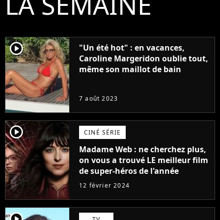
LA SEMAINE
player2
"Un été hot" : en vacances,
Caroline Margeridon oublie tout,
même son maillot de bain
7 août 2023
player2
CINÉ SÉRIE
Madame Web : ne cherchez plus,
on vous a trouvé LE meilleur film
de super-héros de l'année
12 février 2024
player2
TV