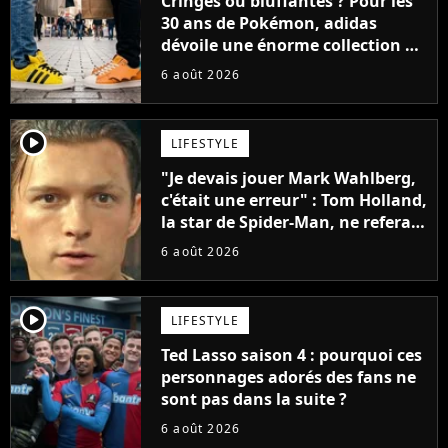
Cringes ou bluffantes ? Pour les
30 ans de Pokémon, adidas
dévoile une énorme collection de
sneakers et je ne sais pas quoi en
6 août 2026
penser
player2
LIFESTYLE
"Je devais jouer Mark Wahlberg,
c'était une erreur" : Tom Holland,
la star de Spider-Man, ne referait
pas ce blockbuster
6 août 2026
player2
LIFESTYLE
Ted Lasso saison 4 : pourquoi ces
personnages adorés des fans ne
sont pas dans la suite ?
6 août 2026