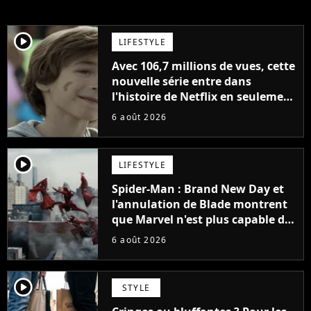
player2
LIFESTYLE
Avec 106,7 millions de vues, cette
nouvelle série entre dans
l'histoire de Netflix en seulement
48 jours
6 août 2026
player2
LIFESTYLE
Spider-Man : Brand New Day et
l'annulation de Blade montrent
que Marvel n'est plus capable de
faire quoi que ce soit de simple
6 août 2026
player2
STYLE