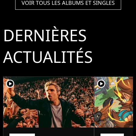
VOIR TOUS LES ALBUMS ET SINGLES
DERNIÈRES
ACTUALITÉS
player2
player2