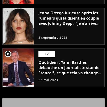
Jenna Ortega furieuse après les
rumeurs qui la disent en couple
avec Johnny Depp : "Je n'arrive
même pas..."
5 septembre 2023
player2
TV
Quotidien : Yann Barthès
débauche un journaliste star de
France 5, ce que cela va changer
à la rentrée
22 mai 2023