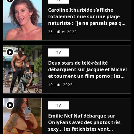
Caroline Ithurbide s'affiche
totalement nue sur une plage
naturiste : "je ne pensais pas que
j'arriverais à le faire..."
25 juillet 2023
player2
TV
Deux stars de télé-réalité
débarquent sur Jacquie et Michel
et tournent un film porno : les
premières images du tournage
19 juin 2023
(exclu)
player2
TV
Emilie Nef Naf débarque sur
OnlyFans avec des photos très
sexy... les fétichistes vont