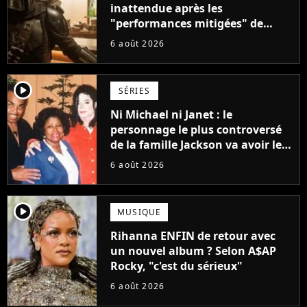
inattendue après les
"performances mitigées" de
Vaiana et The Mandalorian &
6 août 2026
Grogu au box-office
player2
SÉRIES
Ni Michael ni Janet : le
personnage le plus controversé
de la famille Jackson va avoir le
droit à sa propre série
6 août 2026
player2
MUSIQUE
Rihanna ENFIN de retour avec
un nouvel album ? Selon A$AP
Rocky, "c'est du sérieux"
6 août 2026