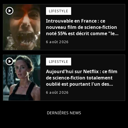
player2
LIFESTYLE
Introuvable en France : ce
nouveau film de science-fiction
noté 55% est décrit comme "le
plus stupide de l'année"
6 août 2026
player2
LIFESTYLE
Aujourd'hui sur Netflix : ce film
de science-fiction totalement
oublié est pourtant l'un des
meilleurs des années 2010
6 août 2026
DERNIÈRES NEWS