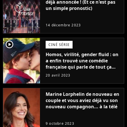
déjà annoncée ! (Et ce n'est pas
un simple pronostic)
14 décembre 2023
player2
CINÉ SÉRIE
Homos, virilité, gender fluid : on
a enfin trouvé une comédie
française qui parle de tout ça
sans être super ringarde
20 avril 2023
Marine Lorphelin de nouveau en
couple et vous aviez déjà vu son
nouveau compagnon... à la télé
9 octobre 2023