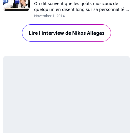
On dit souvent que les goûts musicaux de
quelqu'un en disent long sur sa personnalité.
Pure Charts vous propose de découvrir un
November 1, 2014
invité à travers la musique qu'il aime.
Aujourd'hui, nous recevons Nikos Aliagas,
Lire l'interview de Nikos Aliagas
animateur de l'émission "Sortez du cadre" sur
Europe 1. Chaque semaine, Nikos Aliagas y
invite un...