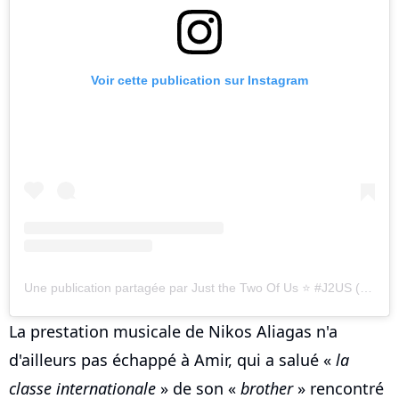
Voir cette publication sur Instagram
Une publication partagée par Just the Two Of Us ⭐️ #J2US (@j2us_gr)
La prestation musicale de Nikos Aliagas n'a
d'ailleurs pas échappé à Amir, qui a salué «
la
classe internationale
» de son «
brother
» rencontré