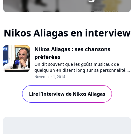
Nikos Aliagas en interview
Nikos Aliagas : ses chansons
préférées
On dit souvent que les goûts musicaux de
quelqu'un en disent long sur sa personnalité.
Pure Charts vous propose de découvrir un
November 1, 2014
invité à travers la musique qu'il aime.
Aujourd'hui, nous recevons Nikos Aliagas,
Lire l'interview de Nikos Aliagas
animateur de l'émission "Sortez du cadre" sur
Europe 1. Chaque semaine, Nikos Aliagas y
invite un...