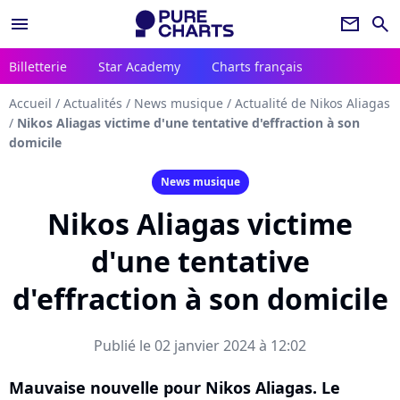
menu
newsletter
search
Billetterie
Star Academy
Charts français
Accueil
/
Actualités
/
News musique
/
Actualité de Nikos Aliagas
/
Nikos Aliagas victime d'une tentative d'effraction à son
domicile
News musique
Nikos Aliagas victime
d'une tentative
d'effraction à son domicile
Publié le 02 janvier 2024 à 12:02
Mauvaise nouvelle pour Nikos Aliagas. Le