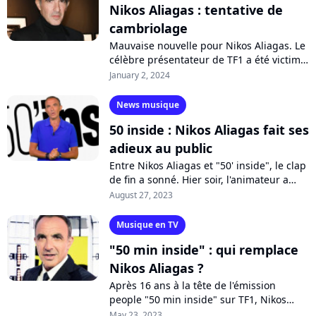
Nikos Aliagas : tentative de
cambriolage
Mauvaise nouvelle pour Nikos Aliagas. Le
célèbre présentateur de TF1 a été victime
d'une tentative d'effraction à son domicile
January 2, 2024
situé à Fontenay-sous-Bois,...
News musique
50 inside : Nikos Aliagas fait ses
adieux au public
Entre Nikos Aliagas et "50' inside", le clap
de fin a sonné. Hier soir, l'animateur a
présenté sa toute dernière émission,
August 27, 2023
avant de laisser sa place à...
Musique en TV
"50 min inside" : qui remplace
Nikos Aliagas ?
Après 16 ans à la tête de l'émission
people "50 min inside" sur TF1, Nikos
Aliagas a décidé de laisser sa place. Et la
May 23, 2023