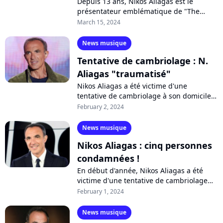
Depuis 13 ans, Nikos Aliagas est le
présentateur emblématique de "The
Voice". Alors que la saison 13 du
March 15, 2024
programme suit son cours sur TF1,
l'animateur...
News musique
Tentative de cambriolage : N.
Aliagas "traumatisé"
Nikos Aliagas a été victime d'une
tentative de cambriolage à son domicile
en région parisienne. Alors que les cinq
February 2, 2024
malfrats ont été arrêtés et condamnés,...
News musique
Nikos Aliagas : cinq personnes
condamnées !
En début d'année, Nikos Aliagas a été
victime d'une tentative de cambriolage
dans sa maison située près de Paris. Pris
February 1, 2024
sur le vif, les cinq malfrats ont...
News musique