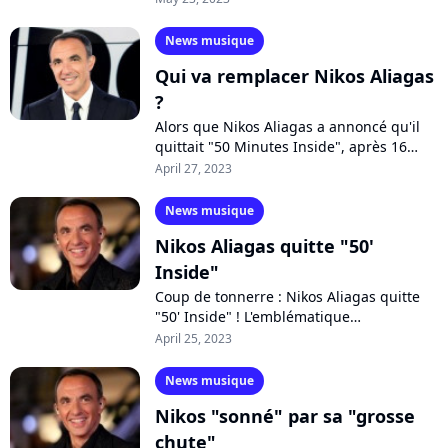
première chaîne a déjà choisi
l'animatrice...
News musique
Qui va remplacer Nikos Aliagas
?
Alors que Nikos Aliagas a annoncé qu'il
quittait "50 Minutes Inside", après 16
ans, TF1 réfléchit actuellement à sa
April 27, 2023
relève. Mais qui va remplacer
l'animateur...
News musique
Nikos Aliagas quitte "50'
Inside"
Coup de tonnerre : Nikos Aliagas quitte
"50' Inside" ! L'emblématique
présentateur de TF1 se confie à nos
April 25, 2023
confrères de Puremedias sur les raisons
pour...
News musique
Nikos "sonné" par sa "grosse
chute"