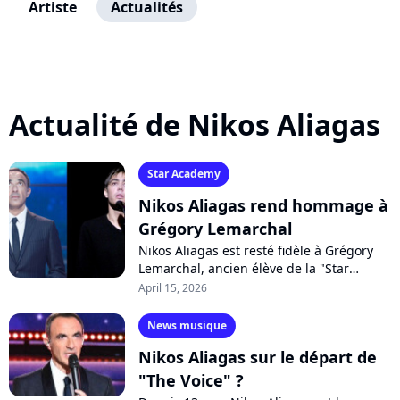
Artiste
Actualités
Actualité de Nikos Aliagas
Star Academy
Nikos Aliagas rend hommage à
Grégory Lemarchal
Nikos Aliagas est resté fidèle à Grégory
Lemarchal, ancien élève de la "Star
Academy". Disparu en 2007, le chanteur
April 15, 2026
atteint de mucoviscidose est toujours...
News musique
Nikos Aliagas sur le départ de
"The Voice" ?