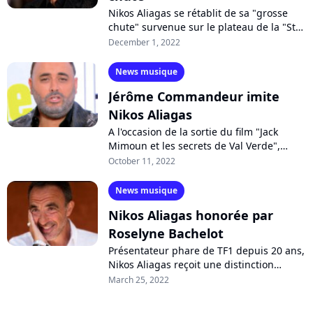
Nikos Aliagas se rétablit de sa "grosse
chute" survenue sur le plateau de la "Star
Academy". Le producteur de l'émission
December 1, 2022
revient sur cet incident qui...
News musique
Jérôme Commandeur imite
Nikos Aliagas
A l'occasion de la sortie du film "Jack
Mimoun et les secrets de Val Verde",
Jérôme Commandeur a pris les
October 11, 2022
commandes de l'émission "50' inside"
pour parodier...
News musique
Nikos Aliagas honorée par
Roselyne Bachelot
Présentateur phare de TF1 depuis 20 ans,
Nikos Aliagas reçoit une distinction
honorifique pour sa contribution au
March 25, 2022
rayonnement de la culture. L'animateur...