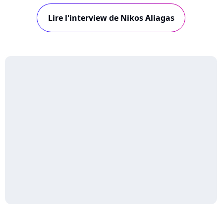
Aujourd'hui, nous recevons Nikos Aliagas,
Lire l'interview de Nikos Aliagas
animateur de l'émission "Sortez du cadre" sur
Europe 1. Chaque semaine, Nikos Aliagas y
invite un...