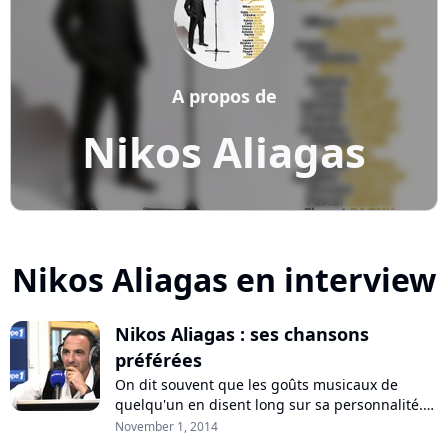
A propos de
Nikos Aliagas
Nikos Aliagas en interview
Nikos Aliagas : ses chansons
préférées
On dit souvent que les goûts musicaux de
quelqu'un en disent long sur sa personnalité.
Pure Charts vous propose de découvrir un
November 1, 2014
invité à travers la musique qu'il aime.