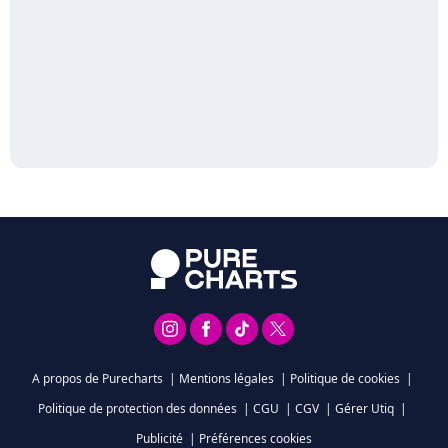
A propos de Purecharts
|
Mentions légales
|
Politique de cookies
|
Politique de protection des données
|
CGU
|
CGV
|
Gérer Utiq
|
Publicité
|
Préférences cookies