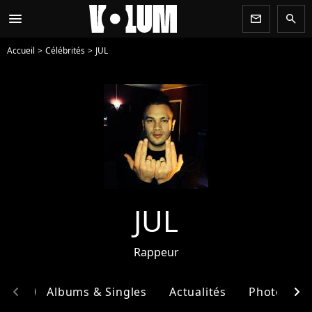
menu
newsletter
search
Accueil
Célébrités
JUL
JUL
Rappeur
chevron_left
chevron_right
phie
Albums & Singles
Actualités
Photos