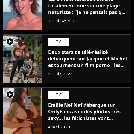
totalement nue sur une plage
naturiste : "je ne pensais pas que
j'arriverais à le faire..."
25 juillet 2023
player2
TV
Deux stars de télé-réalité
débarquent sur Jacquie et Michel
et tournent un film porno : les
premières images du tournage
19 juin 2023
(exclu)
player2
TV
Emilie Nef Naf débarque sur
OnlyFans avec des photos très
sexy... les fétichistes vont
prendre leur pied !
4 mai 2023