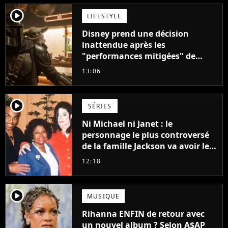
player2
LIFESTYLE
Disney prend une décision
inattendue après les
"performances mitigées" de
Vaiana et The Mandalorian &
13:06
Grogu au box-office
player2
SÉRIES
Ni Michael ni Janet : le
personnage le plus controversé
de la famille Jackson va avoir le
droit à sa propre série
12:18
player2
MUSIQUE
Rihanna ENFIN de retour avec
un nouvel album ? Selon A$AP