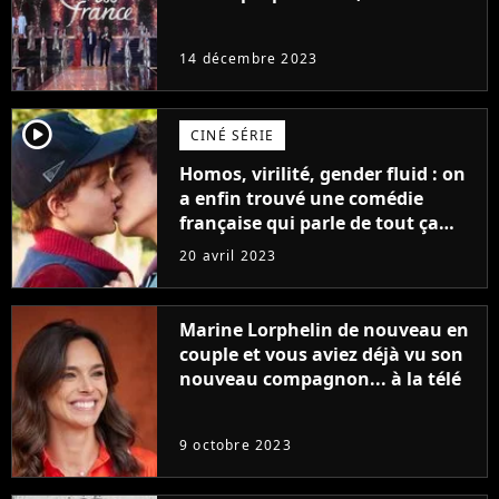
14 décembre 2023
player2
CINÉ SÉRIE
Homos, virilité, gender fluid : on
a enfin trouvé une comédie
française qui parle de tout ça
sans être super ringarde
20 avril 2023
Marine Lorphelin de nouveau en
couple et vous aviez déjà vu son
nouveau compagnon... à la télé
9 octobre 2023