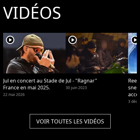
VIDÉOS
player2
player2
player2
Jul en concert au Stade de
Jul - "Ragnar"
Reebo
France en mai 2025.
snea
30 juin 2023
acce
22 mai 2026
et de
3 déc
VOIR TOUTES LES VIDÉOS