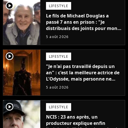
player2
LIFESTYLE
Le fils de Michael Douglas a
passé 7 ans en prison : "Je
distribuais des joints pour mon
père"
5 août 2026
player2
LIFESTYLE
"Je n'ai pas travaillé depuis un
an" : c'est la meilleure actrice de
L'Odyssée, mais personne ne
veut lui donner de rôle au
5 août 2026
cinéma
player2
LIFESTYLE
NCIS : 23 ans après, un
producteur explique enfin