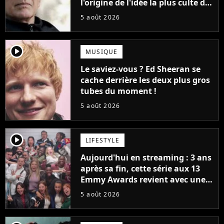
l'origine de l'idée la plus culte de
la série (et on ne parle pas du
5 août 2026
bateau)
player2
MUSIQUE
Le saviez-vous ? Ed Sheeran se
cache derrière les deux plus gros
tubes du moment !
5 août 2026
player2
LIFESTYLE
Aujourd'hui en streaming : 3 ans
après sa fin, cette série aux 13
Emmy Awards revient avec une
suite... totalement différente
5 août 2026