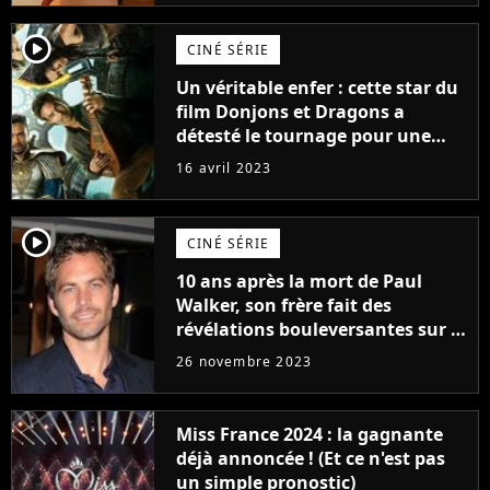
player2
CINÉ SÉRIE
Un véritable enfer : cette star du
film Donjons et Dragons a
détesté le tournage pour une
raison très spéciale
16 avril 2023
player2
CINÉ SÉRIE
10 ans après la mort de Paul
Walker, son frère fait des
révélations bouleversantes sur la
réaction des acteurs de Fast and
26 novembre 2023
Furious
Miss France 2024 : la gagnante
déjà annoncée ! (Et ce n'est pas
un simple pronostic)