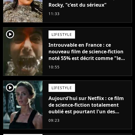
Rocky, "c'est du sérieux"
11:33
player2
LIFESTYLE
Introuvable en France : ce
nouveau film de science-fiction
noté 55% est décrit comme "le
plus stupide de l'année"
10:55
player2
LIFESTYLE
Aujourd'hui sur Netflix : ce film
de science-fiction totalement
oublié est pourtant l'un des
meilleurs des années 2010
09:23