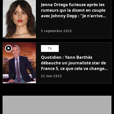
Jenna Ortega furieuse après les
rumeurs qui la disent en couple
avec Johnny Depp : "Je n'arrive
même pas..."
5 septembre 2023
player2
TV
Quotidien : Yann Barthès
débauche un journaliste star de
France 5, ce que cela va changer
à la rentrée
22 mai 2023