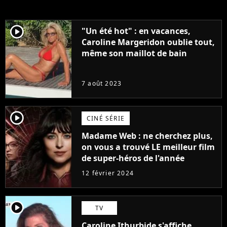
player2
"Un été hot" : en vacances,
Caroline Margeridon oublie tout,
même son maillot de bain
7 août 2023
player2
CINÉ SÉRIE
Madame Web : ne cherchez plus,
on vous a trouvé LE meilleur film
de super-héros de l'année
12 février 2024
player2
TV
Caroline Ithurbide s'affiche