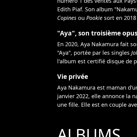
numéro 1 des ventes aux Pays-B
Edith Piaf. Son album "Nakamur
Copines
ou
Pookie
sort en 2018 
"Aya", son troisième opu
En 2020, Aya Nakamura fait so
"Aya", portée par les singles
Jo
l'album est certifié disque de p
Vie privée
Aya Nakamura est maman d'une
janvier 2022,
elle annonce la 
une fille
. Elle est en couple av
ALBUMS