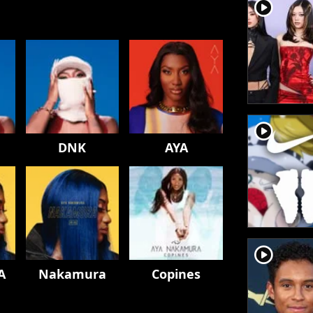
player2
player2
DNK
AYA
player2
A
Nakamura
Copines