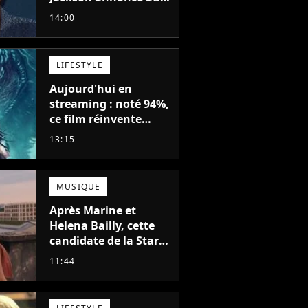
casting d'un film
14:00
d'action avec Will
Smith
LIFESTYLE
Aujourd'hui en
streaming : noté 94%,
ce film réinvente
complètement cette
13:15
franchise de science-
fiction vieille de 40
ans
MUSIQUE
Après Marine et
Helena Bailly, cette
candidate de la Star
Academy adorée du
11:44
public annonce son
premier album, "C'est
tellement puissant"