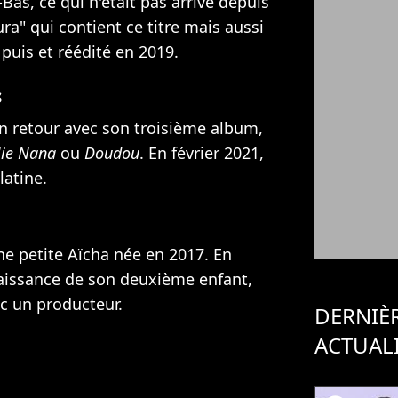
as, ce qui n'était pas arrivé depuis
a" qui contient ce titre mais aussi
puis et réédité en 2019.
s
n retour avec son troisième album,
lie Nana
ou
Doudou
. En février 2021,
latine.
 petite Aïcha née en 2017. En
naissance de son deuxième enfant,
ec un producteur.
DERNIÈ
ACTUAL