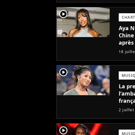
player2
CHAR
Aya N
Chine 
après 
18 juill
player2
MUSI
La pr
l'amb
frança
rare à
2 juille
player2
MUSI