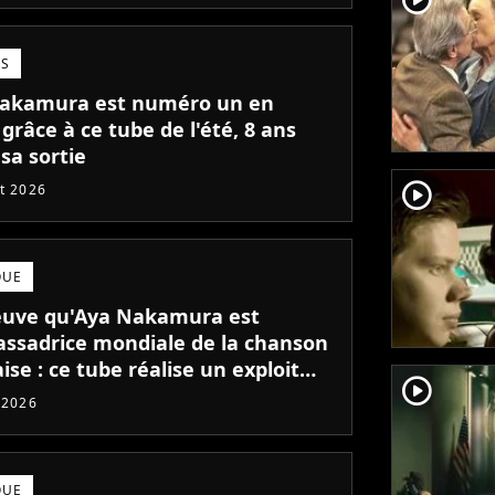
TS
akamura est numéro un en
grâce à ce tube de l'été, 8 ans
sa sortie
player2
et 2026
QUE
euve qu'Aya Nakamura est
assadrice mondiale de la chanson
ise : ce tube réalise un exploit
player2
 l'étranger !
t 2026
QUE