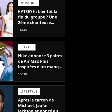
MUSIQUE
KATSEYE : bientôt la
fin du groupe ? Une
2ème chanteuse
s'éloigne en 6 mois,
16:45
"Prendre cette
décision n’a pas été
facile"
STYLE
Nike annonce 3 paires
de Air Max Plus
inspirées d'un manga
culte de 1190
15:30
chapitres et 115
tomes
LIFESTYLE
Après le carton de
Michael, Jaafar
Jackson annoncé au