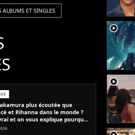
S ALBUMS ET SINGLES
player2
S
ÉS
player2
QUE
akamura plus écoutée que
cé et Rihanna dans le monde ?
vrai et on vous explique pourquoi
2026
player2