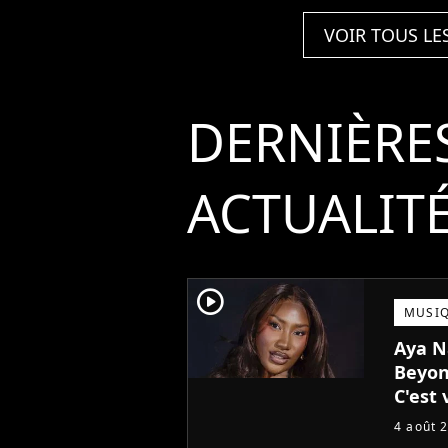
VOIR TOUS LE
DERNIÈRE
ACTUALIT
player2
MUSI
Aya N
Beyon
C'est 
!
4 août 