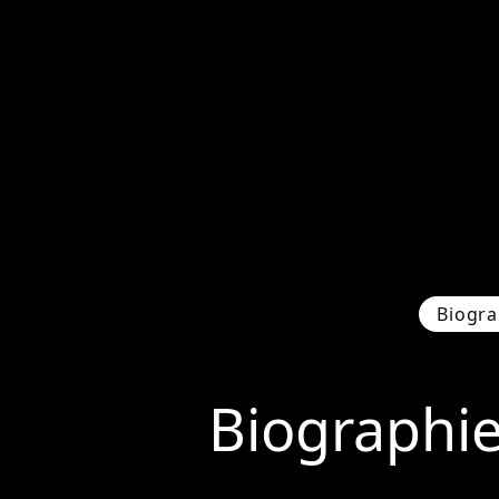
Biogra
Biographi