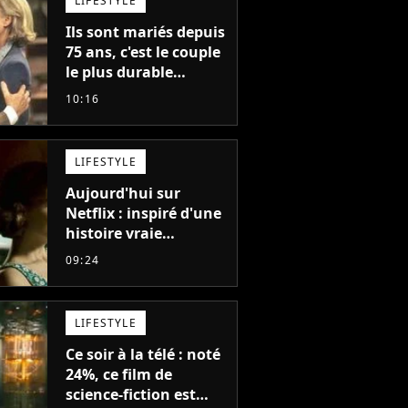
LIFESTYLE
Ils sont mariés depuis
75 ans, c'est le couple
le plus durable
d'Hollywood : "Nous
10:16
avons avancé jour
après jour, et les jours
se sont transformés
LIFESTYLE
en décennies"
Aujourd'hui sur
Netflix : inspiré d'une
histoire vraie
glaçante, c'est l'un
09:24
des meilleurs films du
21ème siècle
LIFESTYLE
Ce soir à la télé : noté
24%, ce film de
science-fiction est