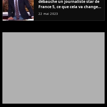
débauche un journaliste star de
France 5, ce que cela va changer
à la rentrée
22 mai 2023