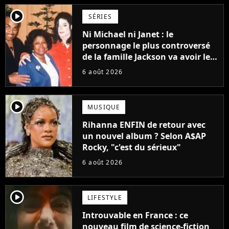
player2
SÉRIES
Ni Michael ni Janet : le
personnage le plus controversé
de la famille Jackson va avoir le
droit à sa propre série
6 août 2026
player2
MUSIQUE
Rihanna ENFIN de retour avec
un nouvel album ? Selon A$AP
Rocky, "c'est du sérieux"
6 août 2026
player2
LIFESTYLE
Introuvable en France : ce
nouveau film de science-fiction