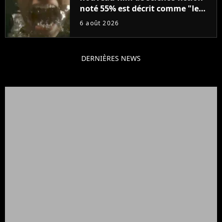
noté 55% est décrit comme "le
plus stupide de l'année"
6 août 2026
DERNIÈRES NEWS