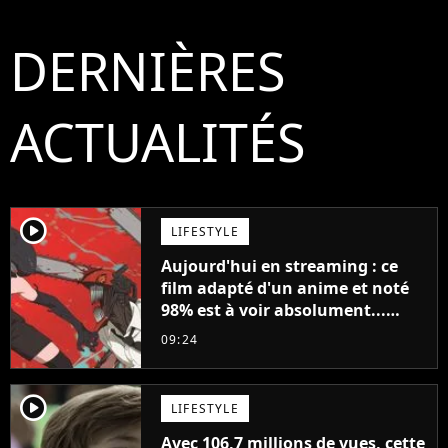
DERNIÈRES
ACTUALITÉS
player2
LIFESTYLE
Aujourd'hui en streaming : ce
film adapté d'un anime et noté
98% est à voir absolument...
sinon vous ne comprendrez plus
09:24
la série
player2
LIFESTYLE
Avec 106,7 millions de vues, cette