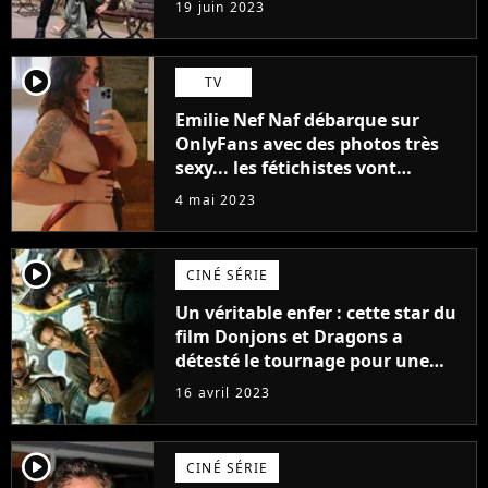
19 juin 2023
(exclu)
player2
TV
Emilie Nef Naf débarque sur
OnlyFans avec des photos très
sexy... les fétichistes vont
prendre leur pied !
4 mai 2023
player2
CINÉ SÉRIE
Un véritable enfer : cette star du
film Donjons et Dragons a
détesté le tournage pour une
raison très spéciale
16 avril 2023
player2
CINÉ SÉRIE