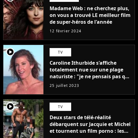
Madame Web : ne cherchez plus,
on vous a trouvé LE meilleur film
de super-héros de l'année
12 février 2024
player2
TV
Caroline Ithurbide s'affiche
totalement nue sur une plage
naturiste : "je ne pensais pas que
j'arriverais à le faire..."
25 juillet 2023
player2
TV
Deux stars de télé-réalité
débarquent sur Jacquie et Michel
et tournent un film porno : les
premières images du tournage