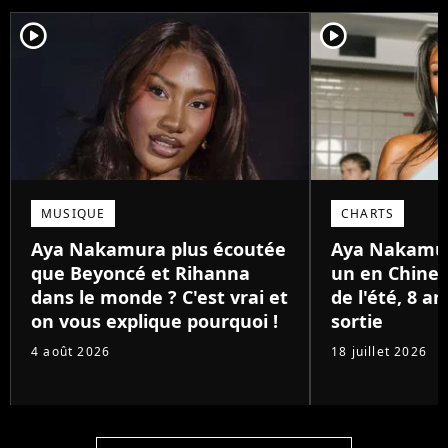
player2
player2
MUSIQUE
CHARTS
Aya Nakamura plus écoutée
Aya Nakamu
que Beyoncé et Rihanna
un en Chine 
dans le monde ? C'est vrai et
de l'été, 8 a
on vous explique pourquoi !
sortie
4 août 2026
18 juillet 2026