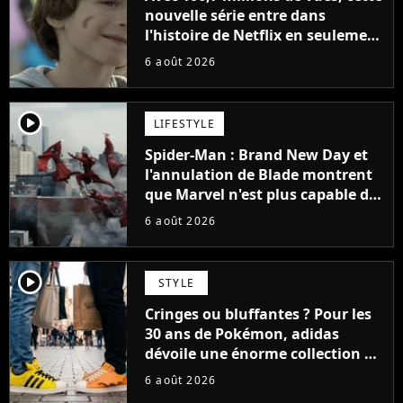
nouvelle série entre dans
l'histoire de Netflix en seulement
48 jours
6 août 2026
player2
LIFESTYLE
Spider-Man : Brand New Day et
l'annulation de Blade montrent
que Marvel n'est plus capable de
faire quoi que ce soit de simple
6 août 2026
player2
STYLE
Cringes ou bluffantes ? Pour les
30 ans de Pokémon, adidas
dévoile une énorme collection de
sneakers et je ne sais pas quoi en
6 août 2026
penser