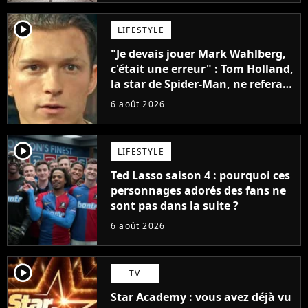
player2
LIFESTYLE
"Je devais jouer Mark Wahlberg,
c'était une erreur" : Tom Holland,
la star de Spider-Man, ne referait
pas ce blockbuster
6 août 2026
player2
LIFESTYLE
Ted Lasso saison 4 : pourquoi ces
personnages adorés des fans ne
sont pas dans la suite ?
6 août 2026
player2
TV
Star Academy : vous avez déjà vu