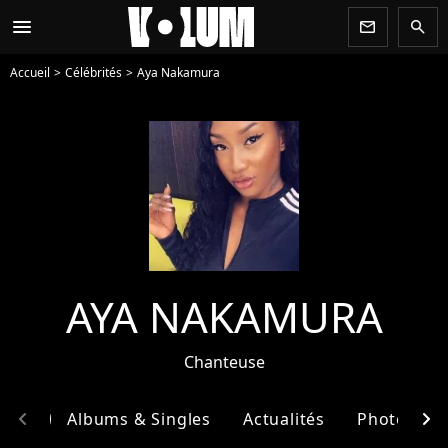
menu
newsletter
search
Accueil
Célébrités
Aya Nakamura
AYA NAKAMURA
Chanteuse
chevron_left
chevron_right
phie
Albums & Singles
Actualités
Photos