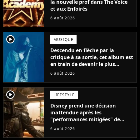
la nouvelle prof dans The Voice
et aux Enfoirés
6 août 2026
player2
MUSIQUE
Descendu en flèche par la
critique à sa sortie, cet album est
en train de devenir le plus
populaire de son auteur
6 août 2026
player2
LIFESTYLE
Disney prend une décision
inattendue après les
"performances mitigées" de
Vaiana et The Mandalorian &
6 août 2026
Grogu au box-office