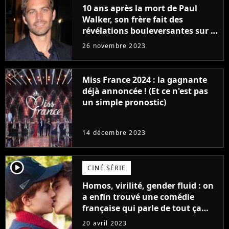
10 ans après la mort de Paul
Walker, son frère fait des
révélations bouleversantes sur la
réaction des acteurs de Fast and
26 novembre 2023
Furious
Miss France 2024 : la gagnante
déjà annoncée ! (Et ce n'est pas
un simple pronostic)
14 décembre 2023
player2
CINÉ SÉRIE
Homos, virilité, gender fluid : on
a enfin trouvé une comédie
française qui parle de tout ça
sans être super ringarde
20 avril 2023