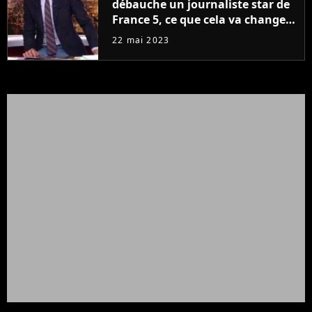
débauche un journaliste star de
France 5, ce que cela va changer
à la rentrée
22 mai 2023