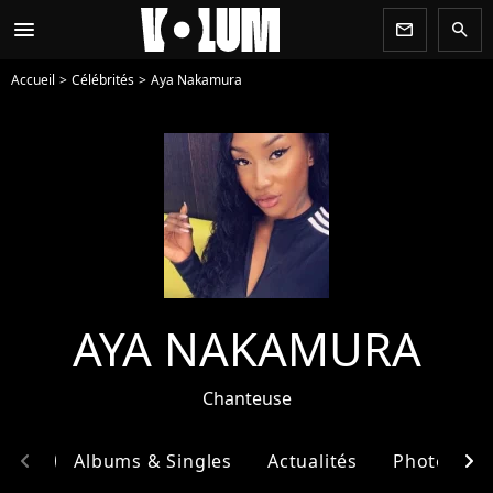
menu
newsletter
search
Accueil
Célébrités
Aya Nakamura
AYA NAKAMURA
Chanteuse
chevron_left
chevron_right
phie
Albums & Singles
Actualités
Photos