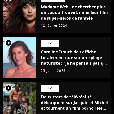
Madame Web : ne cherchez plus,
on vous a trouvé LE meilleur film
de super-héros de l'année
12 février 2024
player2
TV
Caroline Ithurbide s'affiche
totalement nue sur une plage
naturiste : "je ne pensais pas que
j'arriverais à le faire..."
25 juillet 2023
player2
TV
Deux stars de télé-réalité
débarquent sur Jacquie et Michel
et tournent un film porno : les
premières images du tournage