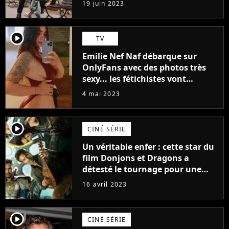
19 juin 2023
(exclu)
player2
TV
Emilie Nef Naf débarque sur
OnlyFans avec des photos très
sexy... les fétichistes vont
prendre leur pied !
4 mai 2023
player2
CINÉ SÉRIE
Un véritable enfer : cette star du
film Donjons et Dragons a
détesté le tournage pour une
raison très spéciale
16 avril 2023
player2
CINÉ SÉRIE