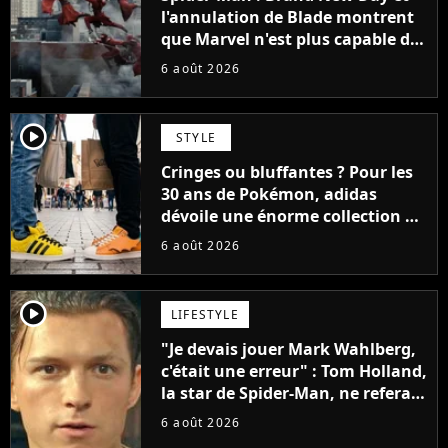
l'annulation de Blade montrent
que Marvel n'est plus capable de
faire quoi que ce soit de simple
6 août 2026
player2
STYLE
Cringes ou bluffantes ? Pour les
30 ans de Pokémon, adidas
dévoile une énorme collection de
sneakers et je ne sais pas quoi en
6 août 2026
penser
player2
LIFESTYLE
"Je devais jouer Mark Wahlberg,
c'était une erreur" : Tom Holland,
la star de Spider-Man, ne referait
pas ce blockbuster
6 août 2026