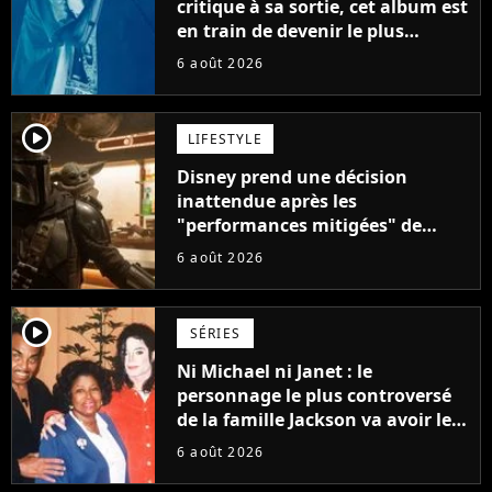
critique à sa sortie, cet album est
en train de devenir le plus
populaire de son auteur
6 août 2026
player2
LIFESTYLE
Disney prend une décision
inattendue après les
"performances mitigées" de
Vaiana et The Mandalorian &
6 août 2026
Grogu au box-office
player2
SÉRIES
Ni Michael ni Janet : le
personnage le plus controversé
de la famille Jackson va avoir le
droit à sa propre série
6 août 2026