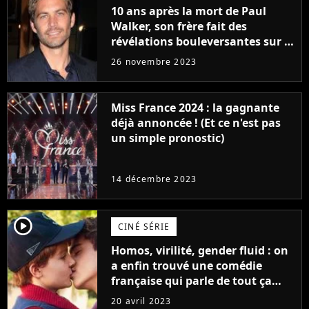
10 ans après la mort de Paul
Walker, son frère fait des
révélations bouleversantes sur la
réaction des acteurs de Fast and
26 novembre 2023
Furious
Miss France 2024 : la gagnante
déjà annoncée ! (Et ce n'est pas
un simple pronostic)
14 décembre 2023
player2
CINÉ SÉRIE
Homos, virilité, gender fluid : on
a enfin trouvé une comédie
française qui parle de tout ça
sans être super ringarde
20 avril 2023