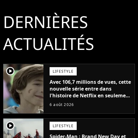
DERNIÈRES
ACTUALITÉS
player2
LIFESTYLE
Avec 106,7 millions de vues, cette
nouvelle série entre dans
l'histoire de Netflix en seulement
48 jours
6 août 2026
player2
LIFESTYLE
Spider-Man : Brand New Day et