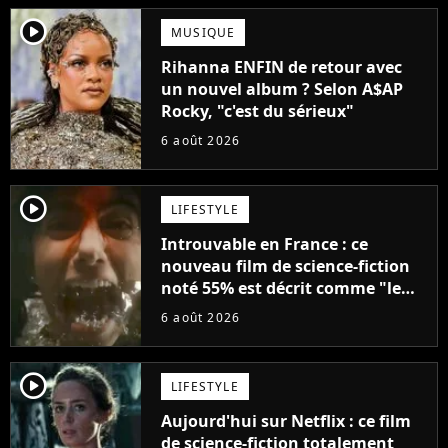
player2
MUSIQUE
Rihanna ENFIN de retour avec
un nouvel album ? Selon A$AP
Rocky, "c'est du sérieux"
6 août 2026
player2
LIFESTYLE
Introuvable en France : ce
nouveau film de science-fiction
noté 55% est décrit comme "le
plus stupide de l'année"
6 août 2026
player2
LIFESTYLE
Aujourd'hui sur Netflix : ce film
de science-fiction totalement