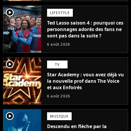
player2
LIFESTYLE
Ted Lasso saison 4 : pourquoi ces
personnages adorés des fans ne
sont pas dans la suite ?
6 août 2026
player2
TV
Star Academy : vous avez déjà vu
la nouvelle prof dans The Voice
et aux Enfoirés
6 août 2026
player2
MUSIQUE
Descendu en flèche par la