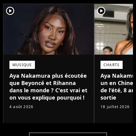
player2
player2
MUSIQUE
CHARTS
Aya Nakamura plus écoutée
Aya Nakamu
que Beyoncé et Rihanna
un en Chine 
dans le monde ? C'est vrai et
de l'été, 8 a
on vous explique pourquoi !
sortie
4 août 2026
18 juillet 2026