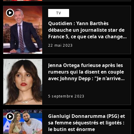
player2
TV
Quotidien : Yann Barthès
débauche un journaliste star de
France 5, ce que cela va changer
à la rentrée
22 mai 2023
Jenna Ortega furieuse après les
rumeurs qui la disent en couple
avec Johnny Depp : "Je n'arrive
même pas..."
5 septembre 2023
player2
Gianluigi Donnarumma (PSG) et
sa femme séquestrés et ligotés :
le butin est énorme