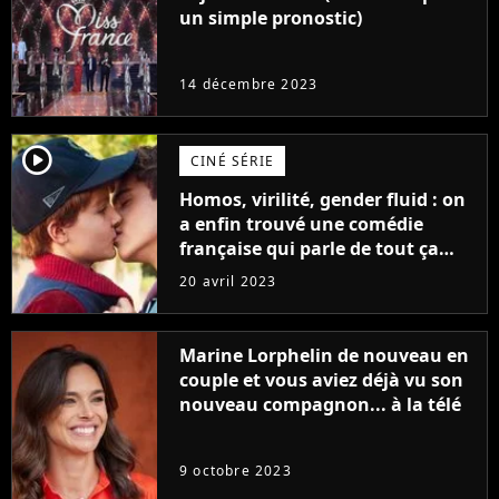
un simple pronostic)
14 décembre 2023
player2
CINÉ SÉRIE
Homos, virilité, gender fluid : on
a enfin trouvé une comédie
française qui parle de tout ça
sans être super ringarde
20 avril 2023
Marine Lorphelin de nouveau en
couple et vous aviez déjà vu son
nouveau compagnon... à la télé
9 octobre 2023