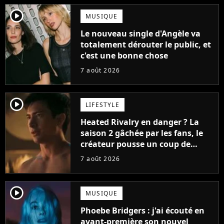
player2
MUSIQUE
Le nouveau single d'Angèle va
totalement dérouter le public, et
c'est une bonne chose
7 août 2026
player2
LIFESTYLE
Heated Rivalry en danger ? La
saison 2 gâchée par les fans, le
créateur pousse un coup de
gueule
7 août 2026
player2
MUSIQUE
Phoebe Bridgers : j'ai écouté en
avant-première son nouvel