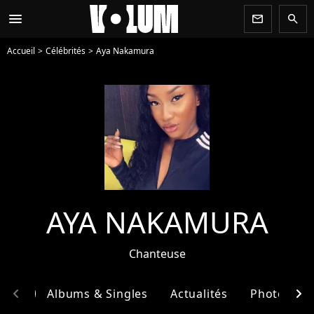
menu
newsletter
search
Accueil
Célébrités
Aya Nakamura
AYA NAKAMURA
Chanteuse
chevron_left
chevron_right
phie
Albums & Singles
Actualités
Photos