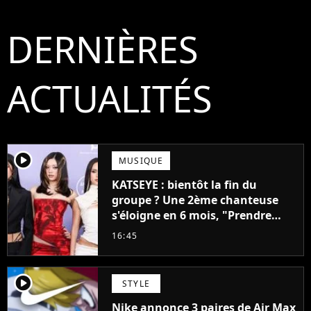
DERNIÈRES
ACTUALITÉS
player2
MUSIQUE
KATSEYE : bientôt la fin du
groupe ? Une 2ème chanteuse
s'éloigne en 6 mois, "Prendre
cette décision n’a pas été facile"
16:45
player2
STYLE
Nike annonce 3 paires de Air Max