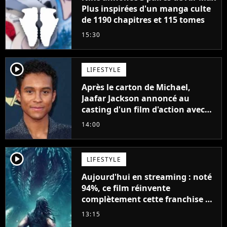
Plus inspirées d'un manga culte
de 1190 chapitres et 115 tomes
15:30
player2
LIFESTYLE
Après le carton de Michael,
Jaafar Jackson annoncé au
casting d'un film d'action avec
Will Smith
14:00
player2
LIFESTYLE
Aujourd'hui en streaming : noté
94%, ce film réinvente
complètement cette franchise de
science-fiction vieille de 40 ans
13:15