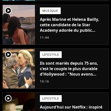
player2
MUSIQUE
Après Marine et Helena Bailly,
cette candidate de la Star
Academy adorée du public
annonce son premier album,
11:44
"C'est tellement puissant"
player2
LIFESTYLE
Ils sont mariés depuis 75 ans,
c'est le couple le plus durable
d'Hollywood : "Nous avons
avancé jour après jour, et les
10:16
jours se sont transformés en
décennies"
player2
LIFESTYLE
Aujourd'hui sur Netflix : inspiré