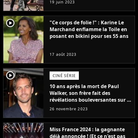
19 juin 2023
(exclu)
player2
"Ce corps de folie !" : Karine Le
Marchand enflamme la Toile en
posant en bikini pour ses 55 ans
17 août 2023
player2
CINÉ SÉRIE
10 ans après la mort de Paul
Walker, son frère fait des
révélations bouleversantes sur la
réaction des acteurs de Fast and
26 novembre 2023
Furious
Miss France 2024 : la gagnante
déjà annoncée ! (Et ce n'est pas