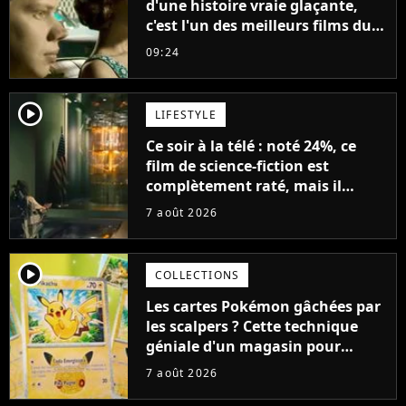
d'une histoire vraie glaçante,
c'est l'un des meilleurs films du
21ème siècle
09:24
player2
LIFESTYLE
Ce soir à la télé : noté 24%, ce
film de science-fiction est
complètement raté, mais il
aurait pu être encore pire à
7 août 2026
cause de son acteur
player2
COLLECTIONS
Les cartes Pokémon gâchées par
les scalpers ? Cette technique
géniale d'un magasin pour
ruiner les revendeurs
7 août 2026