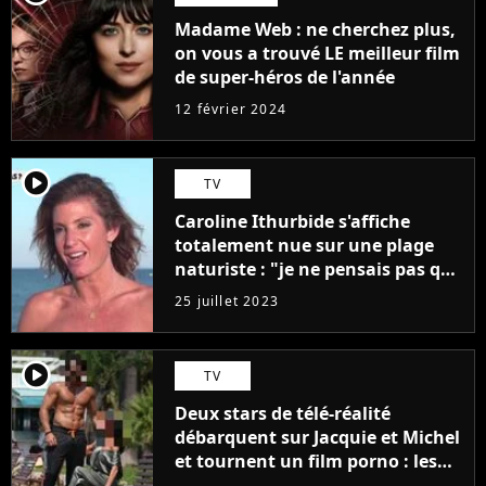
Madame Web : ne cherchez plus,
on vous a trouvé LE meilleur film
de super-héros de l'année
12 février 2024
player2
TV
Caroline Ithurbide s'affiche
totalement nue sur une plage
naturiste : "je ne pensais pas que
j'arriverais à le faire..."
25 juillet 2023
player2
TV
Deux stars de télé-réalité
débarquent sur Jacquie et Michel
et tournent un film porno : les
premières images du tournage