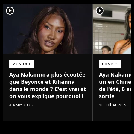
player2
player2
MUSIQUE
CHARTS
Aya Nakamura plus écoutée
Aya Nakamu
que Beyoncé et Rihanna
un en Chine 
dans le monde ? C'est vrai et
de l'été, 8 a
on vous explique pourquoi !
sortie
4 août 2026
18 juillet 2026