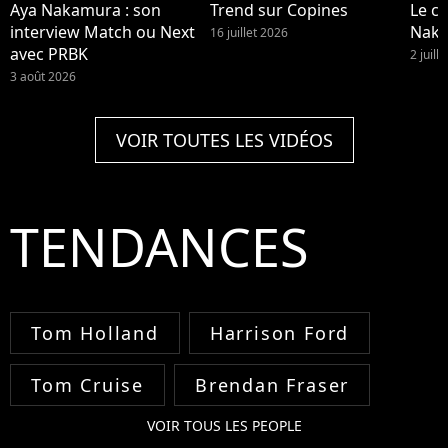
Aya Nakamura : son
Trend sur Copines
Le cl
interview Match ou Next
Nak
16 juillet 2026
avec PRBK
2 juill
3 août 2026
VOIR TOUTES LES VIDÉOS
TENDANCES
Tom Holland
Harrison Ford
Tom Cruise
Brendan Fraser
VOIR TOUS LES PEOPLE