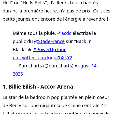
Hell" ou "Hells Bells", d'ailleurs tous chantés
durant la première heure, n'a pas de prix. Oui, ces
petits jeunes ont encore de l'énergie à revendre !
Même sous la pluie,
@acdc
électrise le
public du
@StadeFrance
sur "Back in
Black" 🔥
#PowerUpTour
pic.twitter.com/fggdZbXkY2
— Purecharts (@purecharts)
August 14,
2025
1. Billie Eilish - Accor Arena
La star de la bedroom pop plantée en plein coeur
de Bercy sur une gigantesque scène centrale ? Il
fallait oser mais cette idée a conféré à la nouvelle