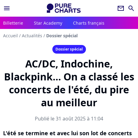
menu
newsletter
search
Billetterie
Star Academy
Charts français
Accueil
/
Actualités
/
Dossier spécial
Dossier spécial
AC/DC, Indochine,
Blackpink... On a classé les
concerts de l'été, du pire
au meilleur
Publié le 31 août 2025 à 11:04
L'été se termine et avec lui son lot de concerts