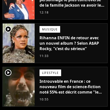
de la famille Jackson va avoir le
droit à sa propre série
12:18
player2
MUSIQUE
Rihanna ENFIN de retour avec
un nouvel album ? Selon A$AP
Rocky, "c'est du sérieux"
11:33
player2
LIFESTYLE
Introuvable en France : ce
nouveau film de science-fiction
noté 55% est décrit comme "le
plus stupide de l'année"
10:55