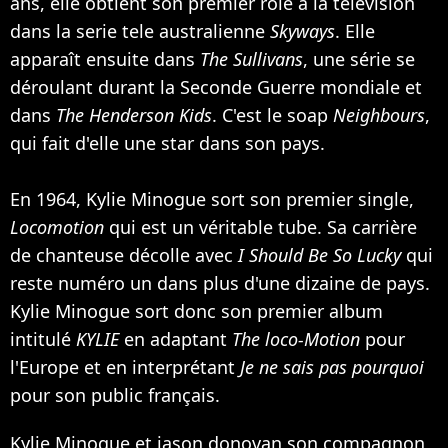
ans, elle obtient son premier rôle à la télévision
dans la serie tele australienne
Skyways
. Elle
apparaît ensuite dans
The Sullivans
, une série se
déroulant durant la Seconde Guerre mondiale et
dans
The Henderson Kids
. C'est le soap
Neighbours
,
qui fait d'elle une star dans son pays.
En 1964, Kylie Minogue sort son premier single,
Locomotion
qui est un véritable tube. Sa carrière
de chanteuse décolle avec
I Should Be So Lucky
qui
reste numéro un dans plus d'une dizaine de pays.
Kylie Minogue sort donc son premier album
intitulé
KYLIE
en adaptant
The loco-Motion
pour
l'Europe et en interprétant
Je ne sais pas pourquoi
pour son public français.
Kylie Minogue et jason donovan son compagnon