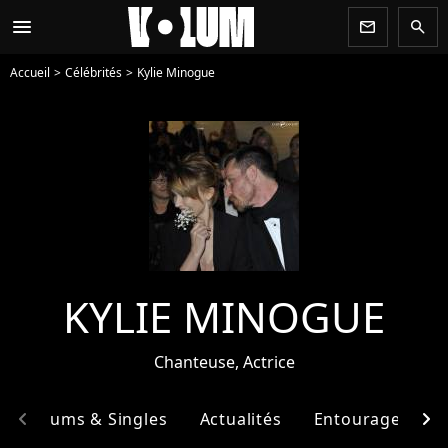
menu
newsletter
search
Accueil
Célébrités
Kylie Minogue
KYLIE MINOGUE
Chanteuse, Actrice
chevron_left
chevron_right
Albums & Singles
Actualités
Entourage
F