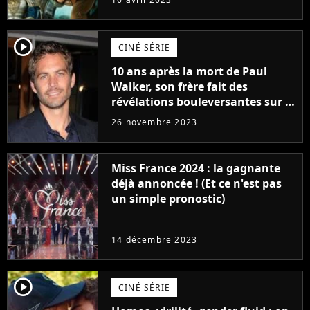
player2
CINÉ SÉRIE
10 ans après la mort de Paul
Walker, son frère fait des
révélations bouleversantes sur la
réaction des acteurs de Fast and
26 novembre 2023
Furious
Miss France 2024 : la gagnante
déjà annoncée ! (Et ce n'est pas
un simple pronostic)
14 décembre 2023
player2
CINÉ SÉRIE