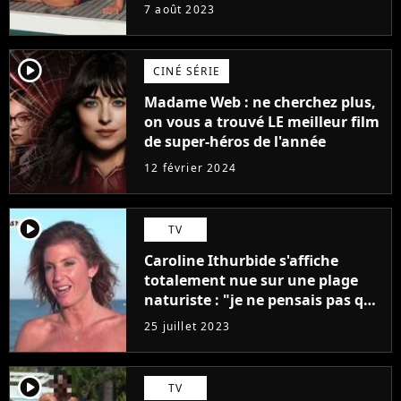
7 août 2023
player2
CINÉ SÉRIE
Madame Web : ne cherchez plus,
on vous a trouvé LE meilleur film
de super-héros de l'année
12 février 2024
player2
TV
Caroline Ithurbide s'affiche
totalement nue sur une plage
naturiste : "je ne pensais pas que
j'arriverais à le faire..."
25 juillet 2023
player2
TV