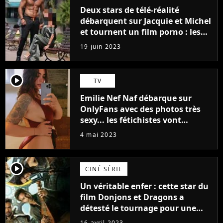
Deux stars de télé-réalité
débarquent sur Jacquie et Michel
et tournent un film porno : les
premières images du tournage
19 juin 2023
(exclu)
player2
TV
Emilie Nef Naf débarque sur
OnlyFans avec des photos très
sexy... les fétichistes vont
prendre leur pied !
4 mai 2023
player2
CINÉ SÉRIE
Un véritable enfer : cette star du
film Donjons et Dragons a
détesté le tournage pour une
raison très spéciale
16 avril 2023