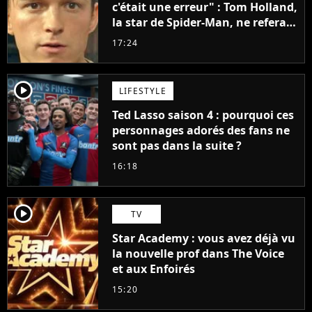
c'était une erreur" : Tom Holland,
la star de Spider-Man, ne referait
pas ce blockbuster
17:24
player2
LIFESTYLE
Ted Lasso saison 4 : pourquoi ces
personnages adorés des fans ne
sont pas dans la suite ?
16:18
player2
TV
Star Academy : vous avez déjà vu
la nouvelle prof dans The Voice
et aux Enfoirés
15:20