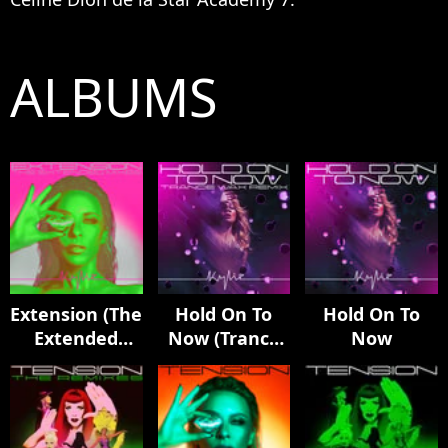
ALBUMS
Extension (The
Hold On To
Hold On To
Extended
Now (Trance
Now
Mixes)
Wax Remix)