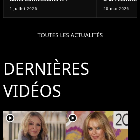
1 juillet 2026
20 mai 2026
TOUTES LES ACTUALITÉS
DERNIÈRES
VIDÉOS
player2
player2