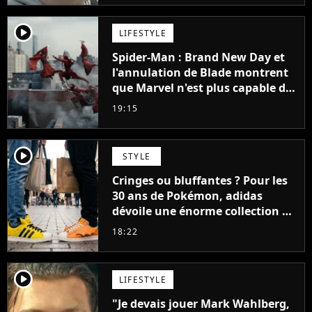
player2
LIFESTYLE
Spider-Man : Brand New Day et
l'annulation de Blade montrent
que Marvel n'est plus capable de
faire quoi que ce soit de simple
19:15
player2
STYLE
Cringes ou bluffantes ? Pour les
30 ans de Pokémon, adidas
dévoile une énorme collection de
sneakers et je ne sais pas quoi en
18:22
penser
player2
LIFESTYLE
"Je devais jouer Mark Wahlberg,