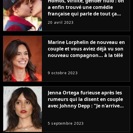
Homos, virilité, gender fluid : on
a enfin trouvé une comédie
française qui parle de tout ça
sans être super ringarde
20 avril 2023
Marine Lorphelin de nouveau en
couple et vous aviez déjà vu son
nouveau compagnon... à la télé
9 octobre 2023
Jenna Ortega furieuse après les
rumeurs qui la disent en couple
avec Johnny Depp : "Je n'arrive
même pas..."
5 septembre 2023