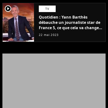
player2
TV
Quotidien : Yann Barthès
débauche un journaliste star de
France 5, ce que cela va changer
à la rentrée
22 mai 2023