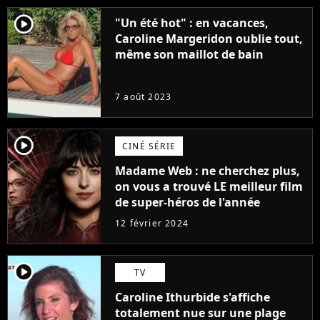
player2
"Un été hot" : en vacances,
Caroline Margeridon oublie tout,
même son maillot de bain
7 août 2023
player2
CINÉ SÉRIE
Madame Web : ne cherchez plus,
on vous a trouvé LE meilleur film
de super-héros de l'année
12 février 2024
player2
TV
Caroline Ithurbide s'affiche
totalement nue sur une plage