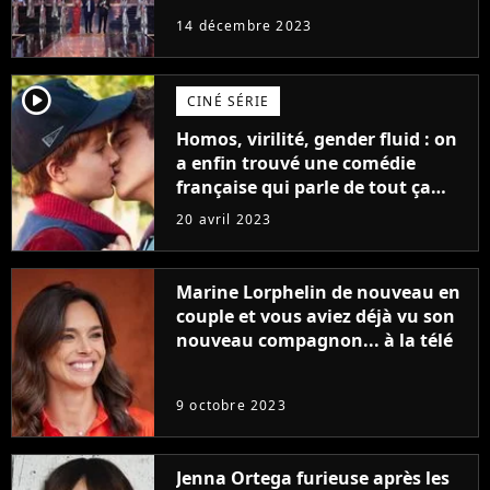
14 décembre 2023
player2
CINÉ SÉRIE
Homos, virilité, gender fluid : on
a enfin trouvé une comédie
française qui parle de tout ça
sans être super ringarde
20 avril 2023
Marine Lorphelin de nouveau en
couple et vous aviez déjà vu son
nouveau compagnon... à la télé
9 octobre 2023
Jenna Ortega furieuse après les