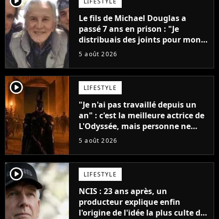
player2
LIFESTYLE
Le fils de Michael Douglas a
passé 7 ans en prison : "Je
distribuais des joints pour mon
père"
5 août 2026
player2
LIFESTYLE
"Je n'ai pas travaillé depuis un
an" : c'est la meilleure actrice de
L'Odyssée, mais personne ne
veut lui donner de rôle au
5 août 2026
cinéma
player2
LIFESTYLE
NCIS : 23 ans après, un
producteur explique enfin
l'origine de l'idée la plus culte de