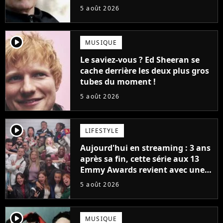
la série (et on ne parle pas du
5 août 2026
bateau)
player2
MUSIQUE
Le saviez-vous ? Ed Sheeran se
cache derrière les deux plus gros
tubes du moment !
5 août 2026
player2
LIFESTYLE
Aujourd'hui en streaming : 3 ans
après sa fin, cette série aux 13
Emmy Awards revient avec une
suite... totalement différente
5 août 2026
player2
MUSIQUE