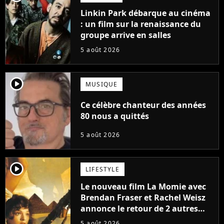
Linkin Park débarque au cinéma
: un film sur la renaissance du
groupe arrive en salles
5 août 2026
player2
MUSIQUE
Ce célèbre chanteur des années
80 nous a quittés
5 août 2026
player2
LIFESTYLE
Le nouveau film La Momie avec
Brendan Fraser et Rachel Weisz
annonce le retour de 2 autres
personnages emblématiques de
5 août 2026