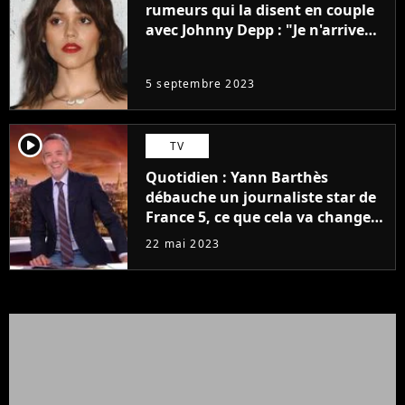
rumeurs qui la disent en couple
avec Johnny Depp : "Je n'arrive
même pas..."
5 septembre 2023
player2
TV
Quotidien : Yann Barthès
débauche un journaliste star de
France 5, ce que cela va changer
à la rentrée
22 mai 2023