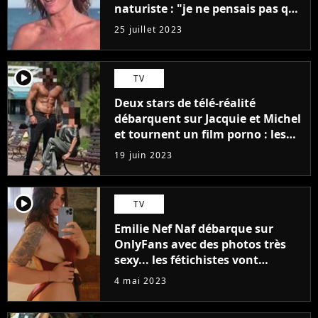
naturiste : "je ne pensais pas que
j'arriverais à le faire..."
25 juillet 2023
player2
TV
Deux stars de télé-réalité
débarquent sur Jacquie et Michel
et tournent un film porno : les
premières images du tournage
19 juin 2023
(exclu)
player2
TV
Emilie Nef Naf débarque sur
OnlyFans avec des photos très
sexy... les fétichistes vont
prendre leur pied !
4 mai 2023