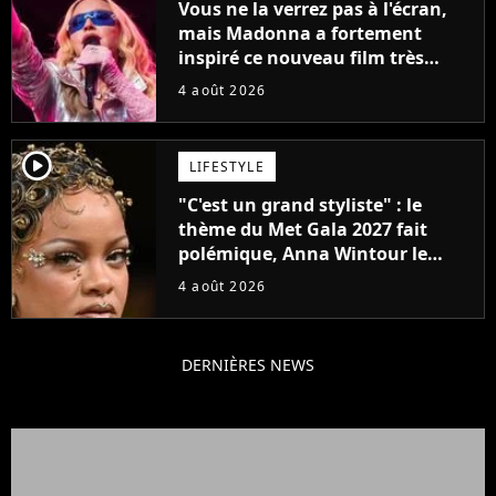
Vous ne la verrez pas à l'écran,
mais Madonna a fortement
inspiré ce nouveau film très
attendu
4 août 2026
player2
LIFESTYLE
"C'est un grand styliste" : le
thème du Met Gala 2027 fait
polémique, Anna Wintour le
défend
4 août 2026
DERNIÈRES NEWS