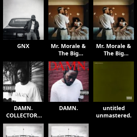
GNX
Mr. Morale &
Mr. Morale &
The Big
The Big
Steppers
Steppers
DAMN.
DAMN.
untitled
COLLECTORS
unmastered.
EDITION.