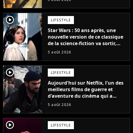
la saga
player2
LIFESTYLE
Star Wars : 50 ans après, une
nouvelle version de ce classique
de la science-fiction va sortir,
mais on ne la verra jamais en
5 août 2026
France
player2
LIFESTYLE
Aujourd'hui sur Netflix, l'un des
meilleurs films de guerre et
d'aventure du cinéma qui a
connu un succès retentissant à
5 août 2026
son époque
player2
LIFESTYLE