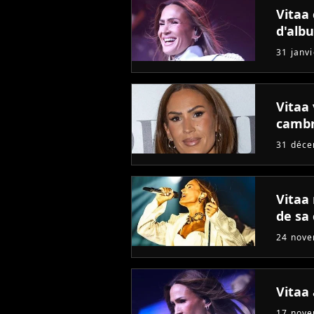
Vitaa 
d'alb
31 janv
Vitaa
cambr
31 déc
Vitaa 
de sa 
24 nov
Vitaa
17 nov