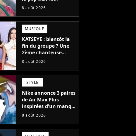
milliards d'écoutes a
8 août 2026
failli nous quitter, "Je
pensais ne plus
jamais chanter"
MUSIQUE
KATSEYE : bientôt la
fin du groupe ? Une
2ème chanteuse
s'éloigne en 6 mois,
8 août 2026
"Prendre cette
décision n’a pas été
facile"
STYLE
Nike annonce 3 paires
de Air Max Plus
inspirées d'un manga
culte de 1190
8 août 2026
chapitres et 115
tomes