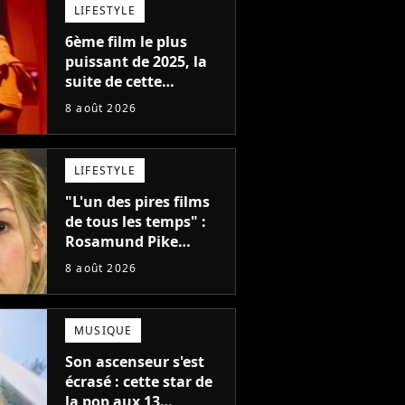
LIFESTYLE
6ème film le plus
puissant de 2025, la
suite de cette
franchise culte est
8 août 2026
menacée : le
réalisateur claque la
porte pour "différends
LIFESTYLE
créatifs"
"L'un des pires films
de tous les temps" :
Rosamund Pike
pensait que ce film
8 août 2026
d'action de science-
fiction avec Dwayne
Johnson mettrait fin à
MUSIQUE
sa carrière
Son ascenseur s'est
écrasé : cette star de
la pop aux 13