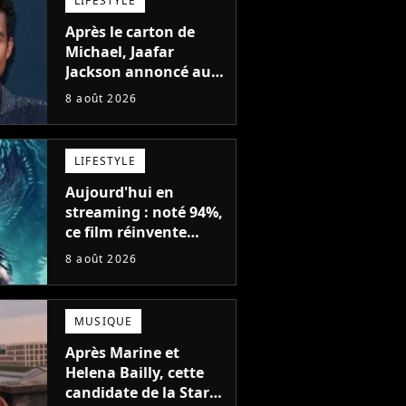
LIFESTYLE
Après le carton de
Michael, Jaafar
Jackson annoncé au
casting d'un film
8 août 2026
d'action avec Will
Smith
LIFESTYLE
Aujourd'hui en
streaming : noté 94%,
ce film réinvente
complètement cette
8 août 2026
franchise de science-
fiction vieille de 40
ans
MUSIQUE
Après Marine et
Helena Bailly, cette
candidate de la Star