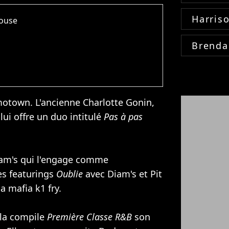
Harris
house
Brenda
 motown. L'ancienne Charlotte Gonin,
lui offre un duo intitulé
Pas à pas
am's
qui l'engage comme
les featurings
Oublie
avec Diam's et Pit
a mafia k1 fry.
 la compile
Première Classe R&B
son