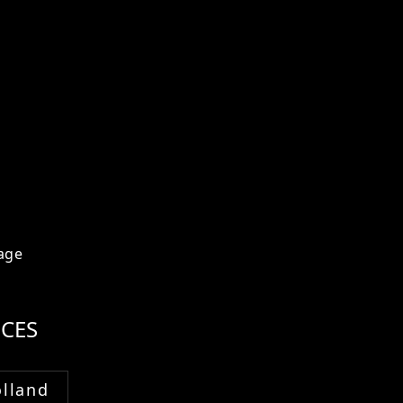
age
CES
lland