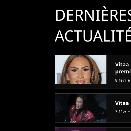
DERNIÈRE
ACTUALIT
Vitaa 
premi
8 févri
Vitaa 
7 févri