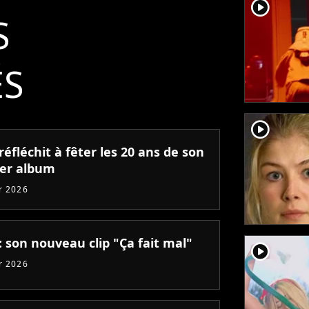
player2
S
ÉS
player2
réfléchit à fêter les 20 ans de son
er album
er 2026
: son nouveau clip "Ça fait mal"
player2
er 2026