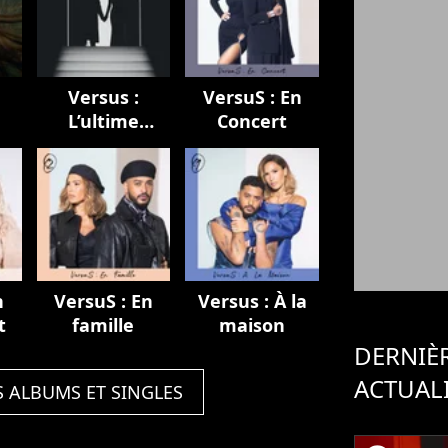
Versus :
VersuS : En
L’ultime
Concert
chapitre
n
VersuS : En
Versus : À la
t
famille
maison
DERNIÈ
ACTUAL
S ALBUMS ET SINGLES