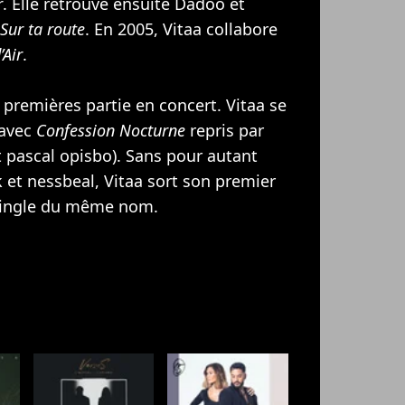
r
. Elle retrouve ensuite Dadoo et
Sur ta route
. En 2005, Vitaa collabore
’Air
.
 premières partie en concert. Vitaa se
 avec
Confession Nocturne
repris par
 pascal opisbo). Sans pour autant
k
et nessbeal, Vitaa sort son premier
single du même nom.