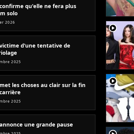
confirme qu'elle ne fera plus
um solo
ier 2026
player2
 victime d'une tentative de
iolage
embre 2025
player2
met les choses au clair sur la fin
carrière
embre 2025
 annonce une grande pause
player2
embre 2025