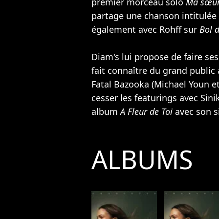
premier morceau solo
Ma sœu
partage une chanson intitulée
également avec
Rohff
sur
Bol d
Diam's lui propose de faire ses
fait connaître du grand public
Fatal Bazooka
(
Michael Youn
et
cesser les featurings avec
Sini
album
A Fleur de Toi
avec son 
ALBUMS