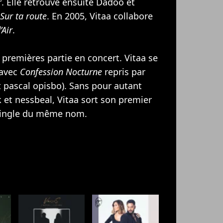
r
. Elle retrouve ensuite Dadoo et
Sur ta route
. En 2005, Vitaa collabore
’Air
.
 premières partie en concert. Vitaa se
 avec
Confession Nocturne
repris par
 pascal opisbo). Sans pour autant
k
et nessbeal, Vitaa sort son premier
single du même nom.