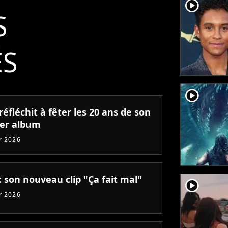
player2
S
ÉS
player2
réfléchit à fêter les 20 ans de son
er album
er 2026
: son nouveau clip "Ça fait mal"
player2
er 2026