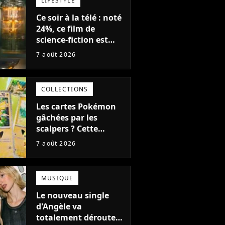
LIFESTYLE
Ce soir à la télé : noté
24%, ce film de
science-fiction est
complètement raté,
7 août 2026
mais il aurait pu être
encore pire à cause de
son acteur
COLLECTIONS
Les cartes Pokémon
gâchées par les
scalpers ? Cette
technique géniale
7 août 2026
d'un magasin pour
ruiner les revendeurs
MUSIQUE
Le nouveau single
d'Angèle va
totalement dérouter