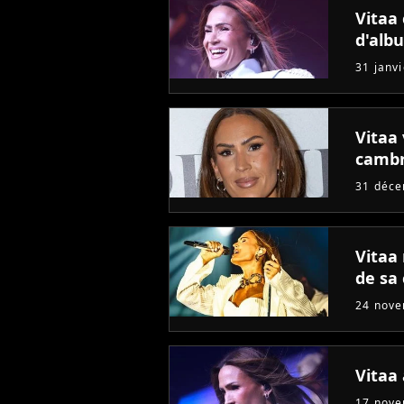
Vitaa 
d'alb
31 janv
Vitaa
cambr
31 déc
Vitaa 
de sa 
24 nov
Vitaa
17 nov