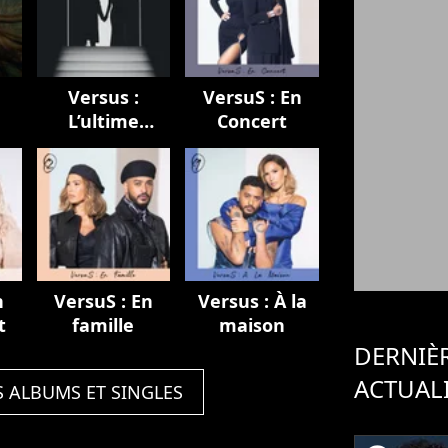
Versus :
VersuS : En
L’ultime
Concert
chapitre
n
VersuS : En
Versus : À la
t
famille
maison
DERNIÈ
ACTUAL
S ALBUMS ET SINGLES