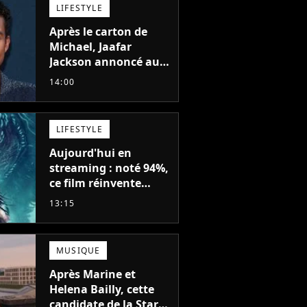
LIFESTYLE
Après le carton de
Michael, Jaafar
Jackson annoncé au
casting d'un film
14:00
d'action avec Will
Smith
LIFESTYLE
Aujourd'hui en
streaming : noté 94%,
ce film réinvente
complètement cette
13:15
franchise de science-
fiction vieille de 40
ans
MUSIQUE
Après Marine et
Helena Bailly, cette
candidate de la Star