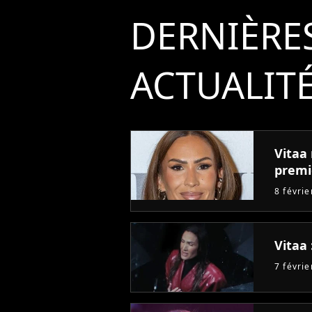
DERNIÈRE
ACTUALIT
Vitaa 
premi
8 févri
Vitaa 
7 févri