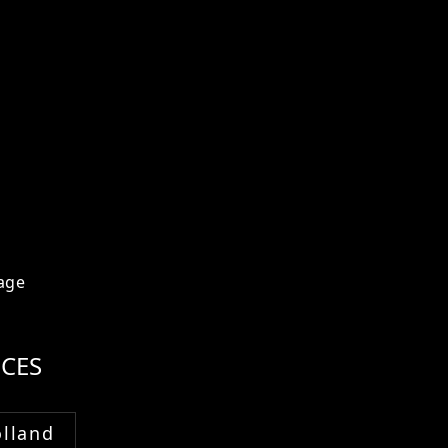
age
CES
lland