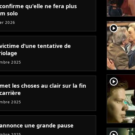
confirme qu'elle ne fera plus
um solo
ier 2026
player2
 victime d'une tentative de
iolage
embre 2025
player2
met les choses au clair sur la fin
carrière
embre 2025
 annonce une grande pause
player2
embre 2025