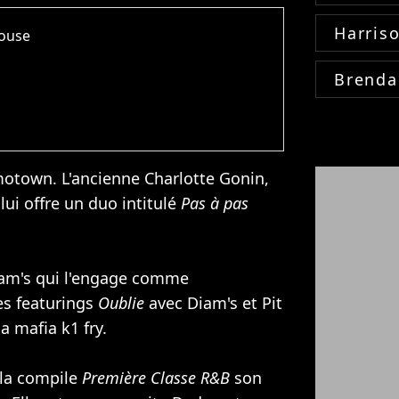
Harris
house
Brenda
 motown. L'ancienne Charlotte Gonin,
lui offre un duo intitulé
Pas à pas
am's
qui l'engage comme
les featurings
Oublie
avec Diam's et Pit
a mafia k1 fry.
 la compile
Première Classe R&B
son