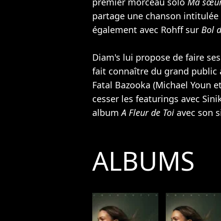
premier morceau solo
Ma sœu
partage une chanson intitulée
également avec
Rohff
sur
Bol d
Diam's lui propose de faire ses
fait connaître du grand public
Fatal Bazooka
(
Michael Youn
et
cesser les featurings avec
Sini
album
A Fleur de Toi
avec son 
ALBUMS