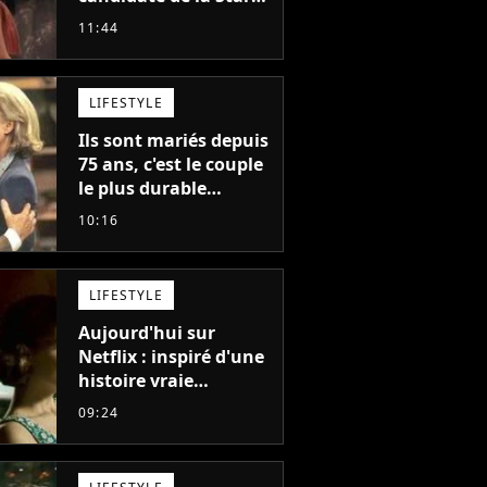
Academy adorée du
11:44
public annonce son
premier album, "C'est
tellement puissant"
LIFESTYLE
Ils sont mariés depuis
75 ans, c'est le couple
le plus durable
d'Hollywood : "Nous
10:16
avons avancé jour
après jour, et les jours
se sont transformés
LIFESTYLE
en décennies"
Aujourd'hui sur
Netflix : inspiré d'une
histoire vraie
glaçante, c'est l'un
09:24
des meilleurs films du
21ème siècle