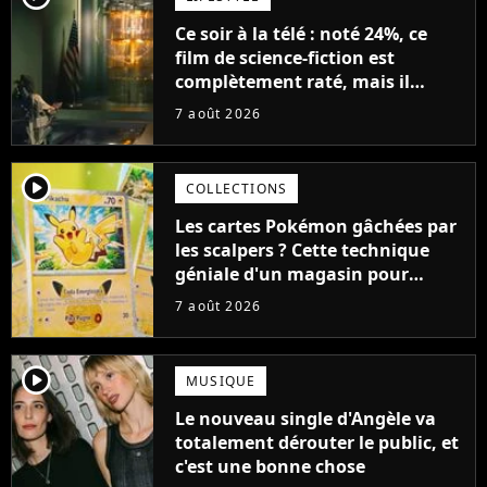
Ce soir à la télé : noté 24%, ce
film de science-fiction est
complètement raté, mais il
aurait pu être encore pire à
7 août 2026
cause de son acteur
player2
COLLECTIONS
Les cartes Pokémon gâchées par
les scalpers ? Cette technique
géniale d'un magasin pour
ruiner les revendeurs
7 août 2026
player2
MUSIQUE
Le nouveau single d'Angèle va
totalement dérouter le public, et
c'est une bonne chose