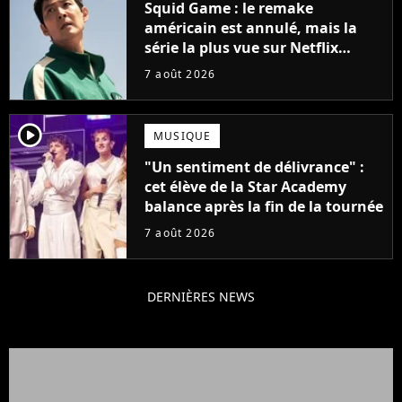
Squid Game : le remake
américain est annulé, mais la
série la plus vue sur Netflix
pourrait avoir une version
7 août 2026
française
player2
MUSIQUE
"Un sentiment de délivrance" :
cet élève de la Star Academy
balance après la fin de la tournée
7 août 2026
DERNIÈRES NEWS