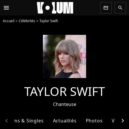
menu
newsletter
search
Accueil
Célébrités
Taylor Swift
TAYLOR SWIFT
Chanteuse
chevron_left
chevron_right
Albums & Singles
Actualités
Photos
Vidéos