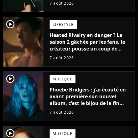
7 août 2026
player2
LIFESTYLE
Heated Rivalry en danger ? La
saison 2 gâchée par les fans, le
créateur pousse un coup de
gueule
7 août 2026
player2
MUSIQUE
Phoebe Bridgers : j'ai écouté en
avant-première son nouvel
album, c'est le bijou de la fin
d'été
7 août 2026
player2
MUSIQUE