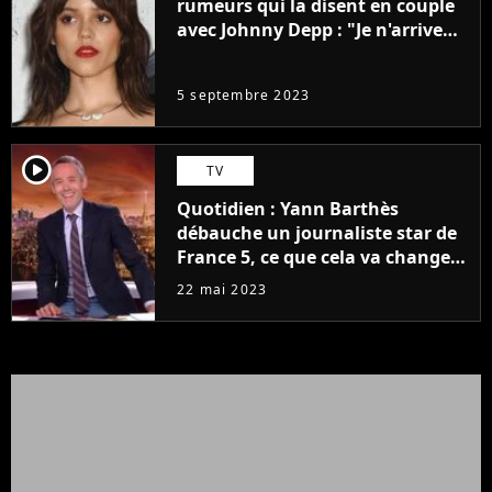
rumeurs qui la disent en couple
avec Johnny Depp : "Je n'arrive
même pas..."
5 septembre 2023
player2
TV
Quotidien : Yann Barthès
débauche un journaliste star de
France 5, ce que cela va changer
à la rentrée
22 mai 2023