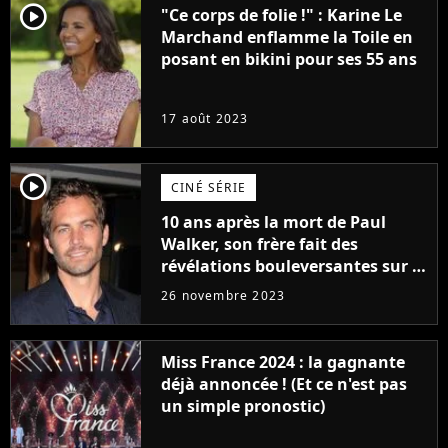
player2
"Ce corps de folie !" : Karine Le
Marchand enflamme la Toile en
posant en bikini pour ses 55 ans
17 août 2023
player2
CINÉ SÉRIE
10 ans après la mort de Paul
Walker, son frère fait des
révélations bouleversantes sur la
réaction des acteurs de Fast and
26 novembre 2023
Furious
Miss France 2024 : la gagnante
déjà annoncée ! (Et ce n'est pas
un simple pronostic)