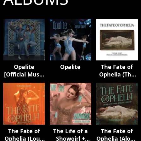
Opalite
Opalite
The Fate of
[Official Music
Ophelia (The
Video
Chainsmokers
(Extended
Remix)
Versions)]
The Fate of
The Life of a
The Fate of
Ophelia (Loud
Showgirl +
Ophelia (Alone