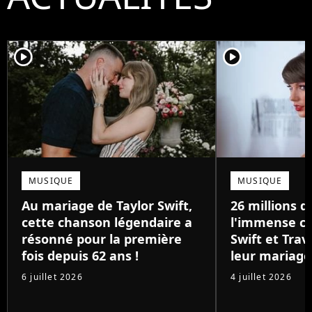
player2
player2
MUSIQUE
MUSIQUE
Au mariage de Taylor Swift,
26 millions de
cette chanson légendaire a
l'immense ca
résonné pour la première
Swift et Trav
fois depuis 62 ans !
leur mariage
6 juillet 2026
4 juillet 2026