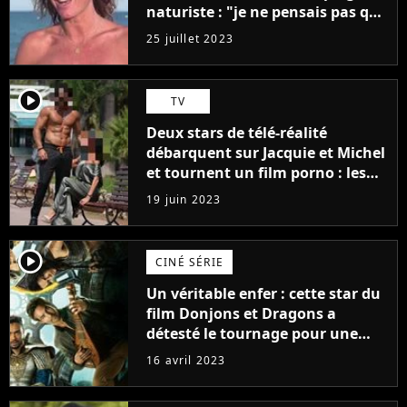
naturiste : "je ne pensais pas que
j'arriverais à le faire..."
25 juillet 2023
player2
TV
Deux stars de télé-réalité
débarquent sur Jacquie et Michel
et tournent un film porno : les
premières images du tournage
19 juin 2023
(exclu)
player2
CINÉ SÉRIE
Un véritable enfer : cette star du
film Donjons et Dragons a
détesté le tournage pour une
raison très spéciale
16 avril 2023