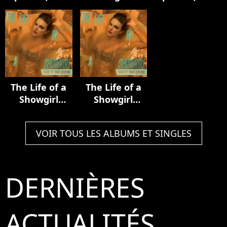
Luxury Remix)
Acoustic
In My Tower
Collection
Acoustic
Version)
The Life of a
The Life of a
Showgirl
Showgirl
(Track by
(Track by
Track Version)
Track Version)
VOIR TOUS LES ALBUMS ET SINGLES
DERNIÈRES
ACTUALITÉS