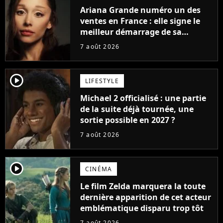
Ariana Grande numéro un des
ventes en France : elle signe le
meilleur démarrage de sa
carrière avec son album Petal
7 août 2026
player2
LIFESTYLE
Michael 2 officialisé : une partie
de la suite déjà tournée, une
sortie possible en 2027 ?
7 août 2026
player2
CINÉMA
Le film Zelda marquera la toute
dernière apparition de cet acteur
emblématique disparu trop tôt
7 août 2026