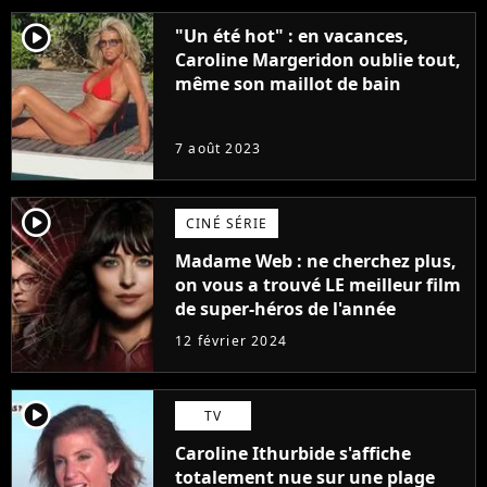
player2
"Un été hot" : en vacances,
Caroline Margeridon oublie tout,
même son maillot de bain
7 août 2023
player2
CINÉ SÉRIE
Madame Web : ne cherchez plus,
on vous a trouvé LE meilleur film
de super-héros de l'année
12 février 2024
player2
TV
Caroline Ithurbide s'affiche
totalement nue sur une plage