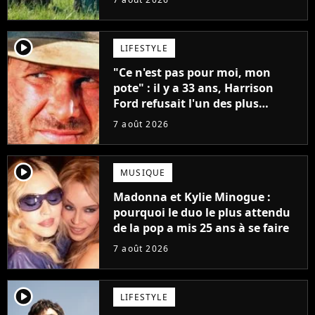
player2
LIFESTYLE
"Ce n'est pas pour moi, mon
pote" : il y a 33 ans, Harrison
Ford refusait l'un des plus
grands succès de tous les temps
7 août 2026
player2
MUSIQUE
Madonna et Kylie Minogue :
pourquoi le duo le plus attendu
de la pop a mis 25 ans à se faire
7 août 2026
player2
LIFESTYLE