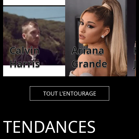
Calvin
Ariana
K
Harris
Grande
J
TOUT L'ENTOURAGE
TENDANCES