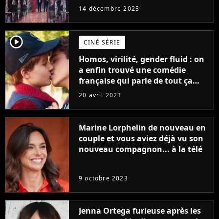
14 décembre 2023
player2
CINÉ SÉRIE
Homos, virilité, gender fluid : on
a enfin trouvé une comédie
française qui parle de tout ça
sans être super ringarde
20 avril 2023
Marine Lorphelin de nouveau en
couple et vous aviez déjà vu son
nouveau compagnon... à la télé
9 octobre 2023
Jenna Ortega furieuse après les