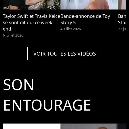
Taylor Swift et Travis Kelce
Bande-annonce de Toy
Band
se sont dit oui ce week-
Story 5
Story
end.
4 juillet 2026
22 jui
6 juillet 2026
VOIR TOUTES LES VIDÉOS
SON
ENTOURAGE